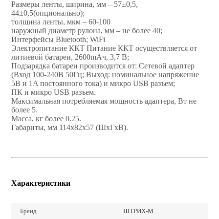
Размеры ленты, ширина, мм – 57±0,5,
44±0,5(опционально);
толщина ленты, мкм – 60-100
наружный диаметр рулона, мм – не более 40;
Интерфейсы Bluetooth; WiFi
Электропитание ККТ Питание ККТ осуществляется от
литиевой батареи, 2600mАч, 3,7 В;
Подзарядка батареи производится от: Сетевой адаптер
(Вход 100-240В 50Гц; Выход: номинальное напряжение
5В и 1A постоянного тока) и микро USB разъем;
ПК и микро USB разъем.
Максимальная потребляемая мощность адаптера, Вт не
более 5.
Масса, кг более 0.25.
Габариты, мм 114х82х57 (ШxГxВ).
Характеристики
Бренд
ШТРИХ-М