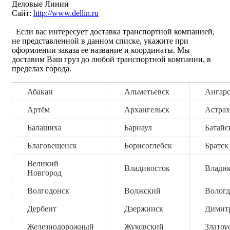
Деловые Линии
Сайт:
http://www.dellin.ru
Если вас интересует доставка транспортной компанией,
не представленной в данном списке, укажите при
оформлении заказа ее название и координаты. Мы
доставим Ваш груз до любой транспортной компании, в
пределах города.
Абакан
Альметьевск
Ангар
Артём
Архангельск
Астрах
Балашиха
Барнаул
Батайс
Благовещенск
Борисоглебск
Братск
Великий
Владивосток
Владик
Новгород
Волгодонск
Волжский
Вологд
Дербент
Дзержинск
Димит
Железнодорожный
Жуковский
Златоу