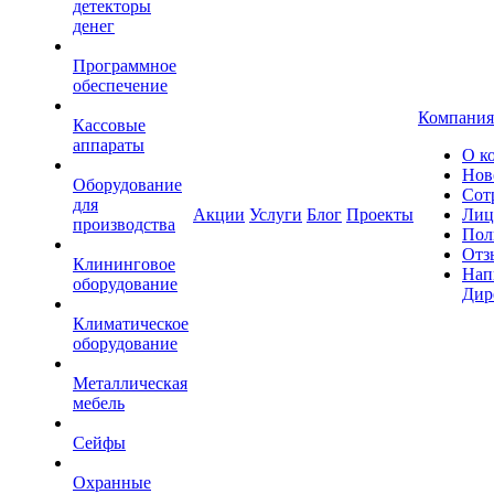
детекторы
денег
Программное
обеспечение
Компания
Кассовые
аппараты
О к
Нов
Оборудование
Сот
для
Акции
Услуги
Блог
Проекты
Лиц
производства
Пол
Отз
Клининговое
Нап
оборудование
Дир
Климатическое
оборудование
Металлическая
мебель
Сейфы
Охранные