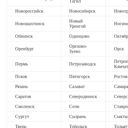
Тагил
Новороссийск
Новосибирск
Новот
Новый
Новошахтинск
Ногин
Уренгой
Обнинск
Одинцово
Октяб
Орехово-
Оренбург
Орск
Зуево
Петроп
Пермь
Петрозаводск
Камча
Псков
Пятигорск
Ростов
Рязань
Салават
Самар
Саратов
Северодвинск
Северс
Смоленск
Сочи
Ставро
Сургут
Сызрань
Сыкты
Тверь
Тобольск
Тольят