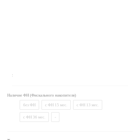
:
Наличие ФН (Фискального накопителя)
без ФН
с ФН 15 мес.
с ФН 13 мес.
с ФН 36 мес.
-