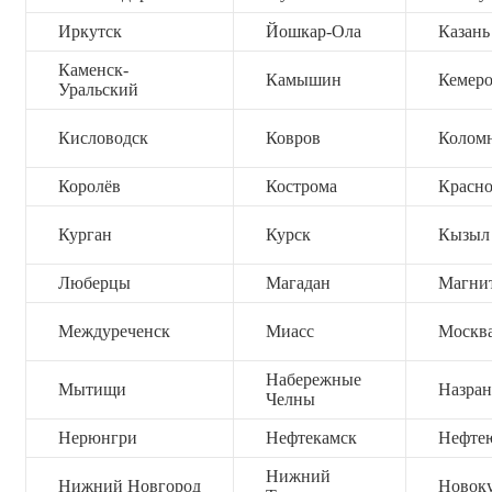
Иркутск
Йошкар-Ола
Казань
Каменск-
Камышин
Кемер
Уральский
Кисловодск
Ковров
Колом
Королёв
Кострома
Красно
Курган
Курск
Кызыл
Люберцы
Магадан
Магни
Междуреченск
Миасс
Москв
Набережные
Мытищи
Назран
Челны
Нерюнгри
Нефтекамск
Нефте
Нижний
Нижний Новгород
Новок