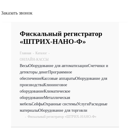
Заказать звонок
Фискальный регистратор
«ШТРИХ-НАНО-Ф»
Главная
-
Каталог
-
ОНЛАЙН-КАССЫ
Весы
Оборудование для автоматизации
Счетчики и
детекторы денег
Программное
обеспечение
Кассовые аппараты
Оборудование для
производства
Клининговое
оборудование
Климатическое
оборудование
Металлическая
мебель
Сейфы
Охранные системы
Услуги
Расходные
материалы
Оборудование для торговли
-
Фискальный регистратор «ШТРИХ-НАНО-Ф»