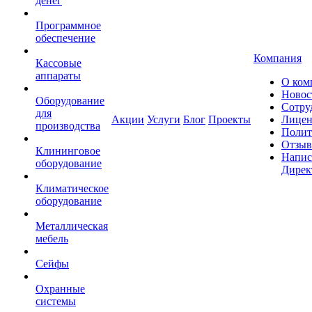
денег
Программное
обеспечение
Компания
Кассовые
аппараты
О ком
Новос
Оборудование
Сотру
для
Акции
Услуги
Блог
Проекты
Лицен
производства
Полит
Отзы
Клининговое
Напис
оборудование
Дирек
Климатическое
оборудование
Металлическая
мебель
Сейфы
Охранные
системы