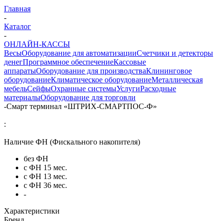
Главная
-
Каталог
-
ОНЛАЙН-КАССЫ
Весы
Оборудование для автоматизации
Счетчики и детекторы
денег
Программное обеспечение
Кассовые
аппараты
Оборудование для производства
Клининговое
оборудование
Климатическое оборудование
Металлическая
мебель
Сейфы
Охранные системы
Услуги
Расходные
материалы
Оборудование для торговли
-
Смарт терминал «ШТРИХ-СМАРТПОС-Ф»
:
Наличие ФН (Фискального накопителя)
без ФН
с ФН 15 мес.
с ФН 13 мес.
с ФН 36 мес.
-
Характеристики
Бренд