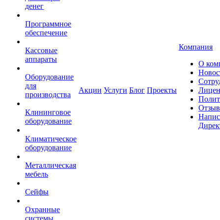
денег
Программное
обеспечение
Компания
Кассовые
аппараты
О ком
Новос
Оборудование
Сотру
для
Акции
Услуги
Блог
Проекты
Лицен
производства
Полит
Отзы
Клининговое
Напис
оборудование
Дирек
Климатическое
оборудование
Металлическая
мебель
Сейфы
Охранные
системы