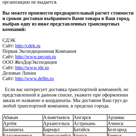
организацию не выдается.
Вы можете произвести предварительный расчет стоимости
и сроков доставки выбранного Вами товара в Ваш город,
выбрав одну из ниже представленных транспортных
компаний:
СДЭК
Сайт:
http://cdek.ru
Первая Экспедиционная Компания
Сайт:
http://www.pecom.ru
ООО ЖелДорЭкспедиция
Сайт:
http://www.jde.ru
Деловые Линии
Сайт:
http://www.dellin.ru
Если вас интересует доставка транспортной компанией, не
представленной в данном списке, укажите при оформлении
заказа ее название и координаты. Мы доставим Ваш груз до
любой транспортной компании, в пределах города.
Абакан
Альметьевск
Ангарск
Арзамас
Артём
Архангельск
Астрахань
Ачинск
Балашиха
Барнаул
Батайск
Белгород
Благовещенск
Борисоглебск
Братск
Брянск