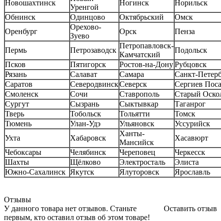
Новошахтинск
Ногинск
Норильск
Уренгой
Обнинск
Одинцово
Октябрьский
Омск
Орехово-
Оренбург
Орск
Пенза
Зуево
Петропавловск-
Пермь
Петрозаводск
Подольск
Камчатский
Псков
Пятигорск
Ростов-на-Дону
Рубцовск
Рязань
Салават
Самара
Санкт-Петер
Саратов
Северодвинск
Северск
Сергиев Пос
Смоленск
Сочи
Ставрополь
Старый Оско
Сургут
Сызрань
Сыктывкар
Таганрог
Тверь
Тобольск
Тольятти
Томск
Тюмень
Улан-Удэ
Ульяновск
Уссурийск
Ханты-
Ухта
Хабаровск
Хасавюрт
Мансийск
Чебоксары
Челябинск
Череповец
Черкесск
Шахты
Щёлково
Электросталь
Элиста
Южно-Сахалинск
Якутск
Ялуторовск
Ярославль
Отзывы
У данного товара нет отзывов. Станьте
Оставить отзыв
первым, кто оставил отзыв об этом товаре!