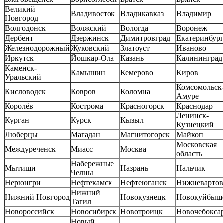
Великий
Владивосток
Владикавказ
Владимир
Новгород
Волгодонск
Волжский
Вологда
Воронеж
Дербент
Дзержинск
Димитровград
Екатеринбур
Железнодорожный
Жуковский
Златоуст
Иваново
Иркутск
Йошкар-Ола
Казань
Калининград
Каменск-
Камышин
Кемерово
Киров
Уральский
Комсомольск-
Кисловодск
Ковров
Коломна
Амуре
Королёв
Кострома
Красногорск
Краснодар
Ленинск-
Курган
Курск
Кызыл
Кузнецкий
Люберцы
Магадан
Магнитогорск
Майкоп
Московская
Междуреченск
Миасс
Москва
область
Набережные
Мытищи
Назрань
Нальчик
Челны
Нерюнгри
Нефтекамск
Нефтеюганск
Нижневартов
Нижний
Нижний Новгород
Новокузнецк
Новокуйбыш
Тагил
Новороссийск
Новосибирск
Новотроицк
Новочебокса
Новый