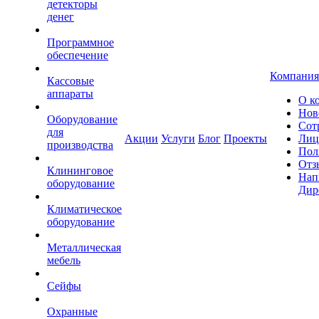
детекторы
денег
Программное
обеспечение
Компания
Кассовые
аппараты
О к
Нов
Оборудование
Сот
для
Акции
Услуги
Блог
Проекты
Лиц
производства
Пол
Отз
Клининговое
Нап
оборудование
Дир
Климатическое
оборудование
Металлическая
мебель
Сейфы
Охранные