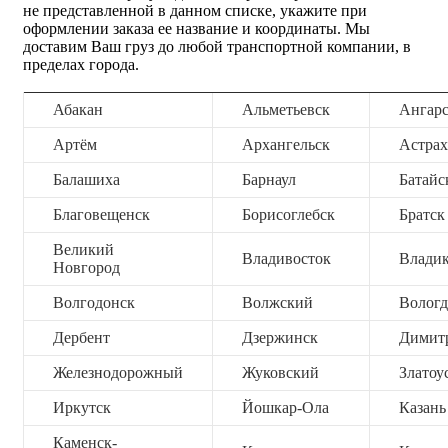
не представленной в данном списке, укажите при
оформлении заказа ее название и координаты. Мы
доставим Ваш груз до любой транспортной компании, в
пределах города.
Абакан
Альметьевск
Ангар
Артём
Архангельск
Астрах
Балашиха
Барнаул
Батайс
Благовещенск
Борисоглебск
Братск
Великий
Владивосток
Владик
Новгород
Волгодонск
Волжский
Вологд
Дербент
Дзержинск
Димит
Железнодорожный
Жуковский
Златоу
Иркутск
Йошкар-Ола
Казань
Каменск-