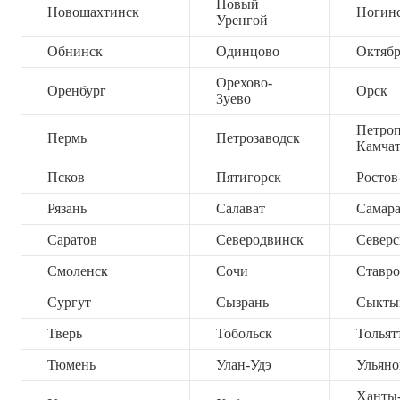
Новый
Новошахтинск
Ногин
Уренгой
Обнинск
Одинцово
Октяб
Орехово-
Оренбург
Орск
Зуево
Петроп
Пермь
Петрозаводск
Камча
Псков
Пятигорск
Ростов
Рязань
Салават
Самар
Саратов
Северодвинск
Северс
Смоленск
Сочи
Ставро
Сургут
Сызрань
Сыкты
Тверь
Тобольск
Тольят
Тюмень
Улан-Удэ
Ульяно
Ханты