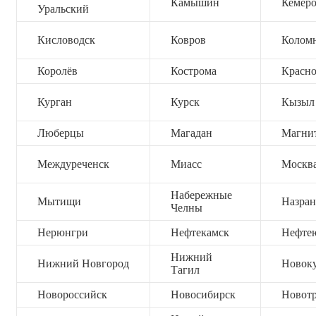
Камышин
Кемер
Уральский
Кисловодск
Ковров
Колом
Королёв
Кострома
Красно
Курган
Курск
Кызыл
Люберцы
Магадан
Магни
Междуреченск
Миасс
Москв
Набережные
Мытищи
Назран
Челны
Нерюнгри
Нефтекамск
Нефте
Нижний
Нижний Новгород
Новок
Тагил
Новороссийск
Новосибирск
Новот