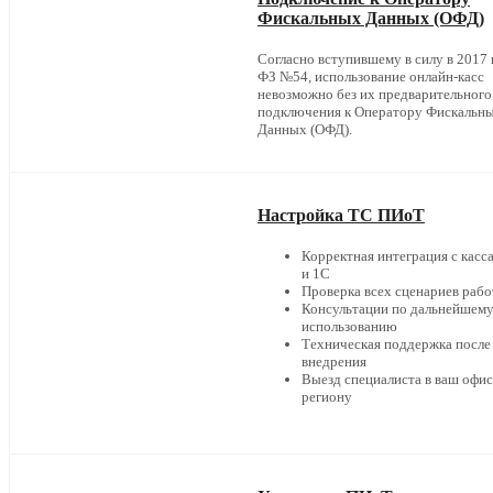
Фискальных Данных (ОФД)
Согласно вступившему в силу в 2017 г
ФЗ №54, использование онлайн-касс
невозможно без их предварительного
подключения к Оператору Фискальн
Данных (ОФД).
Настройка ТС ПИоТ
Корректная интеграция с касс
и 1С
Проверка всех сценариев раб
Консультации по дальнейшем
использованию
Техническая поддержка после
внедрения
Выезд специалиста в ваш офис
региону