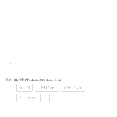
:
Наличие ФН (Фискального накопителя)
без ФН
с ФН 15 мес.
с ФН 13 мес.
с ФН 36 мес.
-