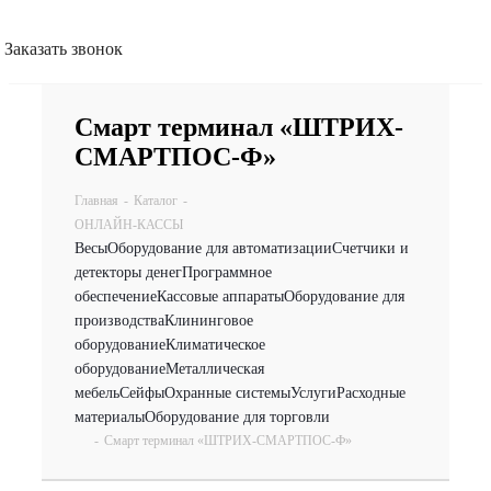
Заказать звонок
Смарт терминал «ШТРИХ-
СМАРТПОС-Ф»
Главная
-
Каталог
-
ОНЛАЙН-КАССЫ
Весы
Оборудование для автоматизации
Счетчики и
детекторы денег
Программное
обеспечение
Кассовые аппараты
Оборудование для
производства
Клининговое
оборудование
Климатическое
оборудование
Металлическая
мебель
Сейфы
Охранные системы
Услуги
Расходные
материалы
Оборудование для торговли
-
Смарт терминал «ШТРИХ-СМАРТПОС-Ф»