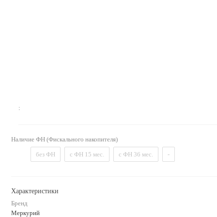
:
Наличие ФН (Фискального накопителя)
без ФН
с ФН 15 мес.
с ФН 36 мес.
-
Характеристики
Бренд
Меркурий