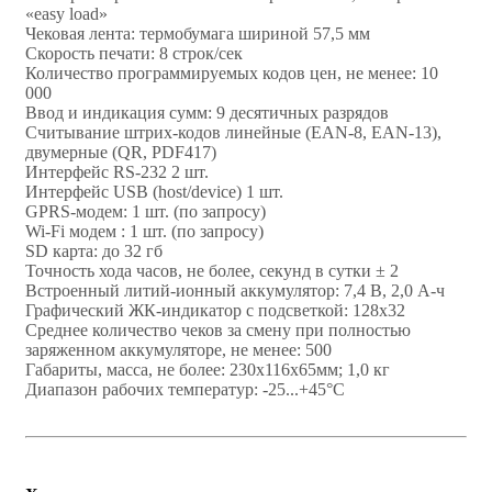
«easy load»
Чековая лента: термобумага шириной 57,5 мм
Скорость печати: 8 строк/сек
Количество программируемых кодов цен, не менее: 10
000
Ввод и индикация сумм: 9 десятичных разрядов
Считывание штрих-кодов линейные (EAN-8, ЕАN-13),
двумерные (QR, PDF417)
Интерфейс RS-232 2 шт.
Интерфейс USB (host/device) 1 шт.
GPRS-модем: 1 шт. (по запросу)
Wi-Fi модем : 1 шт. (по запросу)
SD карта: до 32 гб
Точность хода часов, не более, секунд в сутки ± 2
Встроенный литий-ионный аккумулятор: 7,4 В, 2,0 А-ч
Графический ЖК-индикатор с подсветкой: 128х32
Среднее количество чеков за смену при полностью
заряженном аккумуляторе, не менее: 500
Габариты, масса, не более: 230х116х65мм; 1,0 кг
Диапазон рабочих температур: -25...+45°С