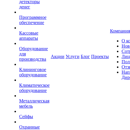
детекторы
денег
Программное
обеспечение
Компания
Кассовые
аппараты
О к
Нов
Оборудование
Сот
для
Акции
Услуги
Блог
Проекты
Лиц
производства
Пол
Отз
Клининговое
Нап
оборудование
Дир
Климатическое
оборудование
Металлическая
мебель
Сейфы
Охранные