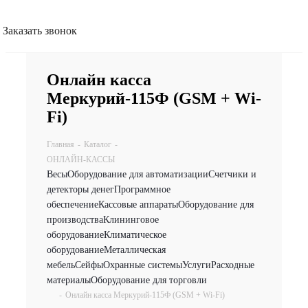
Заказать звонок
Онлайн касса
Меркурий-115Ф (GSM + Wi-
Fi)
Главная
-
Каталог
-
ОНЛАЙН-КАССЫ
Весы
Оборудование для автоматизации
Счетчики и
детекторы денег
Программное
обеспечение
Кассовые аппараты
Оборудование для
производства
Клининговое
оборудование
Климатическое
оборудование
Металлическая
мебель
Сейфы
Охранные системы
Услуги
Расходные
материалы
Оборудование для торговли
-
Онлайн касса Меркурий-115Ф (GSM + Wi-Fi)