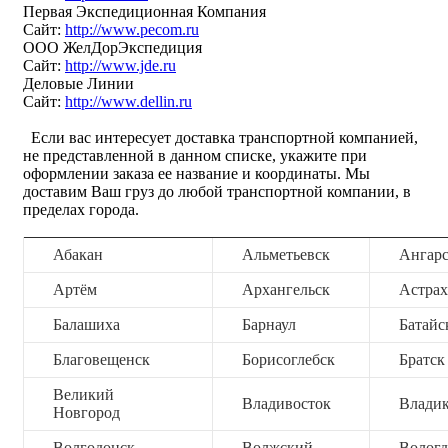
Первая Экспедиционная Компания
Сайт:
http://www.pecom.ru
ООО ЖелДорЭкспедиция
Сайт:
http://www.jde.ru
Деловые Линии
Сайт:
http://www.dellin.ru
Если вас интересует доставка транспортной компанией,
не представленной в данном списке, укажите при
оформлении заказа ее название и координаты. Мы
доставим Ваш груз до любой транспортной компании, в
пределах города.
Абакан
Альметьевск
Ангар
Артём
Архангельск
Астрах
Балашиха
Барнаул
Батайс
Благовещенск
Борисоглебск
Братск
Великий
Владивосток
Владик
Новгород
Волгодонск
Волжский
Вологд