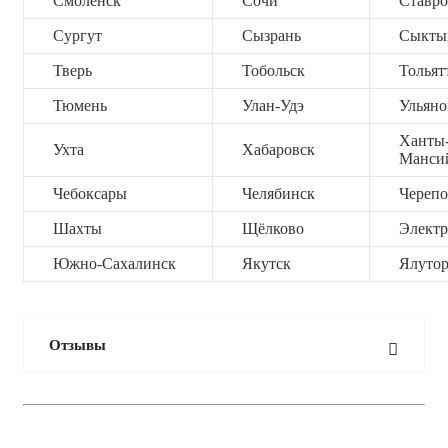
Смоленск
Сочи
Ставро
Сургут
Сызрань
Сыкты
Тверь
Тобольск
Тольят
Тюмень
Улан-Удэ
Ульяно
Ханты
Ухта
Хабаровск
Манси
Чебоксары
Челябинск
Черепо
Шахты
Щёлково
Электр
Южно-Сахалинск
Якутск
Ялутор
Отзывы