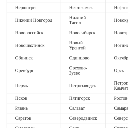
Нерюнгри
Нефтекамск
Нефте
Нижний
Нижний Новгород
Новок
Тагил
Новороссийск
Новосибирск
Новот
Новый
Новошахтинск
Ногин
Уренгой
Обнинск
Одинцово
Октяб
Орехово-
Оренбург
Орск
Зуево
Петроп
Пермь
Петрозаводск
Камча
Псков
Пятигорск
Ростов
Рязань
Салават
Самар
Саратов
Северодвинск
Северс