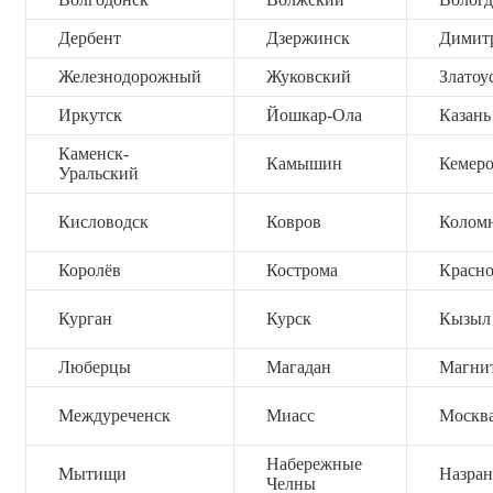
Дербент
Дзержинск
Димит
Железнодорожный
Жуковский
Златоу
Иркутск
Йошкар-Ола
Казань
Каменск-
Камышин
Кемер
Уральский
Кисловодск
Ковров
Колом
Королёв
Кострома
Красно
Курган
Курск
Кызыл
Люберцы
Магадан
Магни
Междуреченск
Миасс
Москв
Набережные
Мытищи
Назран
Челны