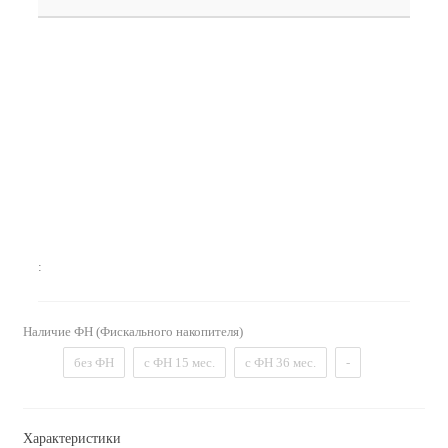
:
Наличие ФН (Фискального накопителя)
без ФН
с ФН 15 мес.
с ФН 36 мес.
-
Характеристики