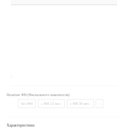
:
Наличие ФН (Фискального накопителя)
без ФН
с ФН 15 мес.
с ФН 36 мес.
-
Характеристики