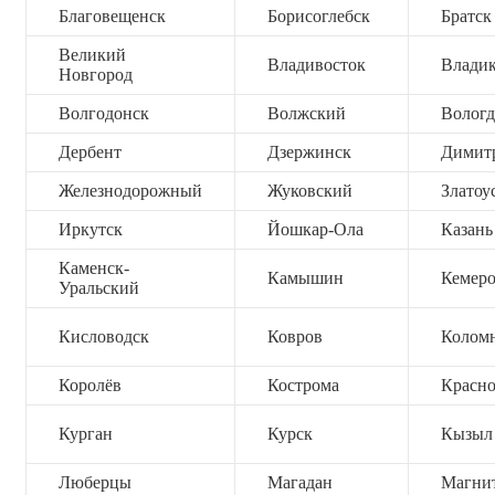
Благовещенск
Борисоглебск
Братск
Великий
Владивосток
Владик
Новгород
Волгодонск
Волжский
Вологд
Дербент
Дзержинск
Димит
Железнодорожный
Жуковский
Златоу
Иркутск
Йошкар-Ола
Казань
Каменск-
Камышин
Кемер
Уральский
Кисловодск
Ковров
Колом
Королёв
Кострома
Красно
Курган
Курск
Кызыл
Люберцы
Магадан
Магни