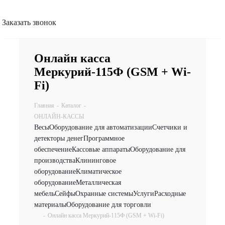
Заказать звонок
Онлайн касса
Меркурий-115Ф (GSM + Wi-
Fi)
Главная
-
Каталог
-
ОНЛАЙН-КАССЫ
Весы
Оборудование для автоматизации
Счетчики и
детекторы денег
Программное
обеспечение
Кассовые аппараты
Оборудование для
производства
Клининговое
оборудование
Климатическое
оборудование
Металлическая
мебель
Сейфы
Охранные системы
Услуги
Расходные
материалы
Оборудование для торговли
-
Онлайн касса Меркурий-115Ф (GSM + Wi-Fi)