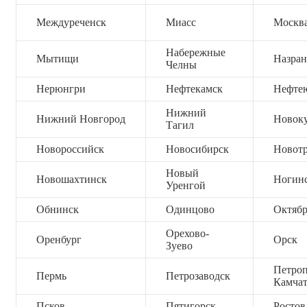
Междуреченск
Миасс
Москв
Набережные
Мытищи
Назран
Челны
Нерюнгри
Нефтекамск
Нефте
Нижний
Нижний Новгород
Новок
Тагил
Новороссийск
Новосибирск
Новот
Новый
Новошахтинск
Ногин
Уренгой
Обнинск
Одинцово
Октяб
Орехово-
Оренбург
Орск
Зуево
Петроп
Пермь
Петрозаводск
Камча
Псков
Пятигорск
Ростов