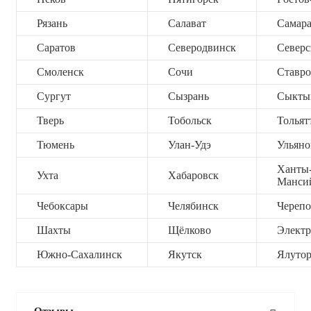
Рязань
Салават
Самар
Саратов
Северодвинск
Северс
Смоленск
Сочи
Ставро
Сургут
Сызрань
Сыкты
Тверь
Тобольск
Тольят
Тюмень
Улан-Удэ
Ульяно
Ханты
Ухта
Хабаровск
Манси
Чебоксары
Челябинск
Черепо
Шахты
Щёлково
Электр
Южно-Сахалинск
Якутск
Ялутор