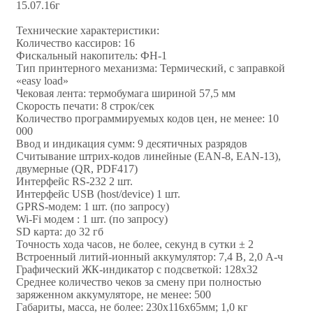
15.07.16г
Технические характеристики:
Количество кассиров: 16
Фискальный накопитель: ФН-1
Тип принтерного механизма: Термический, с заправкой
«easy load»
Чековая лента: термобумага шириной 57,5 мм
Скорость печати: 8 строк/сек
Количество программируемых кодов цен, не менее: 10
000
Ввод и индикация сумм: 9 десятичных разрядов
Считывание штрих-кодов линейные (EAN-8, ЕАN-13),
двумерные (QR, PDF417)
Интерфейс RS-232 2 шт.
Интерфейс USB (host/device) 1 шт.
GPRS-модем: 1 шт. (по запросу)
Wi-Fi модем : 1 шт. (по запросу)
SD карта: до 32 гб
Точность хода часов, не более, секунд в сутки ± 2
Встроенный литий-ионный аккумулятор: 7,4 В, 2,0 А-ч
Графический ЖК-индикатор с подсветкой: 128х32
Среднее количество чеков за смену при полностью
заряженном аккумуляторе, не менее: 500
Габариты, масса, не более: 230х116х65мм; 1,0 кг