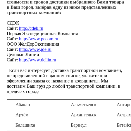
стоимости и сроков доставки выбранного Вами товара
в Ваш город, выбрав одну из ниже представленных
транспортных компаний:
СДЭК
Сайт:
http://cdek.ru
Первая Экспедиционная Компания
Сайт:
http://www.pecom.ru
ООО ЖелДорЭкспедиция
Сайт:
http://www.jde.ru
Деловые Линии
Сайт:
http://www.dellin.ru
Если вас интересует доставка транспортной компанией,
не представленной в данном списке, укажите при
оформлении заказа ее название и координаты. Мы
доставим Ваш груз до любой транспортной компании, в
пределах города.
Абакан
Альметьевск
Ангар
Артём
Архангельск
Астрах
Балашиха
Барнаул
Батайс