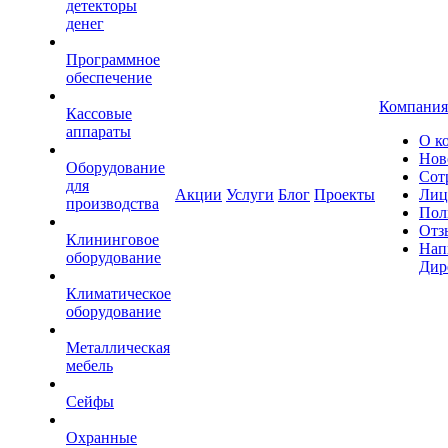
детекторы
денег
Программное
обеспечение
Компания
Кассовые
аппараты
О к
Нов
Оборудование
Сот
для
Акции
Услуги
Блог
Проекты
Лиц
производства
Пол
Отз
Клининговое
Нап
оборудование
Дир
Климатическое
оборудование
Металлическая
мебель
Сейфы
Охранные