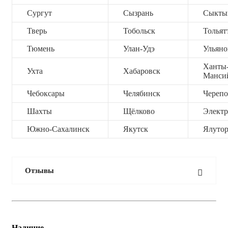
Сургут
Сызрань
Сыкты
Тверь
Тобольск
Тольят
Тюмень
Улан-Удэ
Ульяно
Ханты
Ухта
Хабаровск
Манси
Чебоксары
Челябинск
Черепо
Шахты
Щёлково
Электр
Южно-Сахалинск
Якутск
Ялутор
Отзывы
Наличие