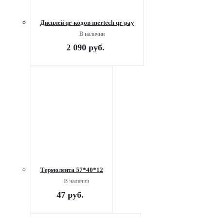
Дисплей qr-кодов mertech qr-pay
В наличии
2 090
руб.
Термолента 57*40*12
В наличии
47
руб.