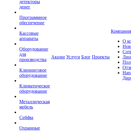
детекторы
денег
Программное
обеспечение
Компания
Кассовые
аппараты
О к
Нов
Оборудование
Сот
для
Акции
Услуги
Блог
Проекты
Лиц
производства
Пол
Отз
Клининговое
Нап
оборудование
Дир
Климатическое
оборудование
Металлическая
мебель
Сейфы
Охранные