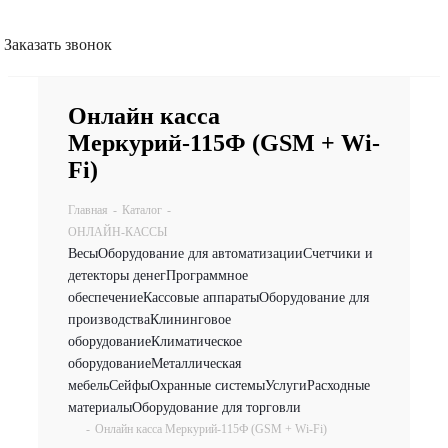
Заказать звонок
Онлайн касса
Меркурий-115Ф (GSM + Wi-
Fi)
Главная
-
Каталог
-
ОНЛАЙН-КАССЫ
Весы
Оборудование для автоматизации
Счетчики и
детекторы денег
Программное
обеспечение
Кассовые аппараты
Оборудование для
производства
Клининговое
оборудование
Климатическое
оборудование
Металлическая
мебель
Сейфы
Охранные системы
Услуги
Расходные
материалы
Оборудование для торговли
-
Онлайн касса Меркурий-115Ф (GSM + Wi-Fi)