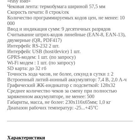
«easy load»
Чековая лента: термобумага шириной 57,5 мм
Скорость печати: 8 строк/сек
Количество программируемых кодов цен, не менее: 10
000
Ввод и индикация сумм: 9 десятичных разрядов
Считывание штрих-кодов линейные (EAN-8, ЕАN-13),
двумерные (QR, PDF417)
Интерфейс RS-232 2 шт.
Интерфейс USB (host/device) 1 шт.
GPRS-модем: 1 шт. (по запросу)
Wi-Fi модем : 1 шт. (по запросу)
SD карта: до 32 гб
Точность хода часов, не более, секунд в сутки ± 2
Встроенный литий-ионный аккумулятор: 7,4 В, 2,0 А-ч
Графический ЖК-индикатор с подсветкой: 128х32
Среднее количество чеков за смену при полностью
заряженном аккумуляторе, не менее: 500
Габариты, масса, не более: 230х116х65мм; 1,0 кг
Диапазон рабочих температур: -25...+45°С
Характеристики