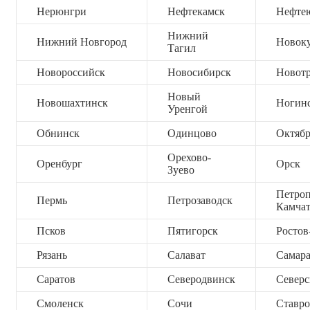
Нерюнгри
Нефтекамск
Нефте
Нижний
Нижний Новгород
Новок
Тагил
Новороссийск
Новосибирск
Новот
Новый
Новошахтинск
Ногин
Уренгой
Обнинск
Одинцово
Октяб
Орехово-
Оренбург
Орск
Зуево
Петроп
Пермь
Петрозаводск
Камча
Псков
Пятигорск
Ростов
Рязань
Салават
Самар
Саратов
Северодвинск
Северс
Смоленск
Сочи
Ставро