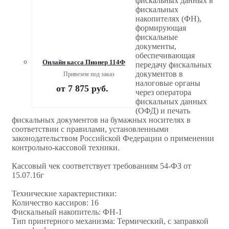
фискальных данных в
фискальных
накопителях (ФН),
формирующая
фискальные
документы,
обеспечивающая
Онлайн касса Пионер 114Ф
передачу фискальных
документов в
Привезем под заказ
налоговые органы
от
7 875 руб.
через оператора
фискальных данных
(ОФД) и печать
фискальных документов на бумажных носителях в
соответствии с правилами, установленными
законодательством Российской Федерации о применении
контрольно-кассовой техники.
Кассовый чек соответствует требованиям 54-ФЗ от
15.07.16г
Технические характеристики:
Количество кассиров: 16
Фискальный накопитель: ФН-1
Тип принтерного механизма: Термический, с заправкой