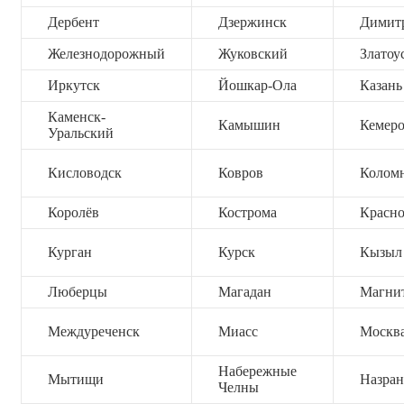
Дербент
Дзержинск
Димит
Железнодорожный
Жуковский
Златоу
Иркутск
Йошкар-Ола
Казань
Каменск-
Камышин
Кемер
Уральский
Кисловодск
Ковров
Колом
Королёв
Кострома
Красно
Курган
Курск
Кызыл
Люберцы
Магадан
Магни
Междуреченск
Миасс
Москв
Набережные
Мытищи
Назран
Челны