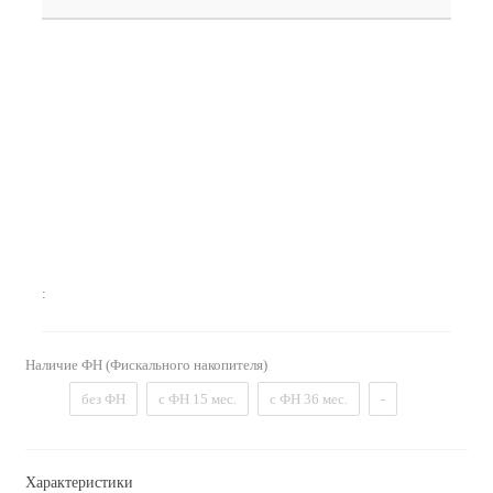
:
Наличие ФН (Фискального накопителя)
без ФН
с ФН 15 мес.
с ФН 36 мес.
-
Характеристики