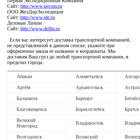
Первая Экспедиционная Компания
Сайт:
http://www.pecom.ru
ООО ЖелДорЭкспедиция
Сайт:
http://www.jde.ru
Деловые Линии
Сайт:
http://www.dellin.ru
Если вас интересует доставка транспортной компанией,
не представленной в данном списке, укажите при
оформлении заказа ее название и координаты. Мы
доставим Ваш груз до любой транспортной компании, в
пределах города.
Абакан
Альметьевск
Ангар
Артём
Архангельск
Астрах
Балашиха
Барнаул
Батайс
Благовещенск
Борисоглебск
Братск
Великий
Владивосток
Владик
Новгород
Волгодонск
Волжский
Вологд