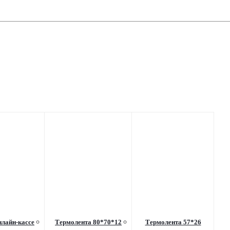
нлайн-кассе
Термолента 80*70*12
Термолента 57*26