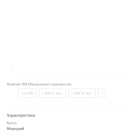
:
Наличие ФН (Фискального накопителя)
без ФН
с ФН 15 мес.
с ФН 36 мес.
-
Характеристики
Бренд
Меркурий