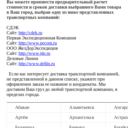
Вы можете произвести предварительный расчет
стоимости и сроков доставки выбранного Вами товара
в Ваш город, выбрав одну из ниже представленных
транспортных компаний:
СДЭК
Сайт:
http://cdek.ru
Первая Экспедиционная Компания
Сайт:
http://www.pecom.ru
ООО ЖелДорЭкспедиция
Сайт:
http://www.jde.ru
Деловые Линии
Сайт:
http://www.dellin.ru
Если вас интересует доставка транспортной компанией,
не представленной в данном списке, укажите при
оформлении заказа ее название и координаты. Мы
доставим Ваш груз до любой транспортной компании, в
пределах города.
Абакан
Альметьевск
Ангар
Артём
Архангельск
Астрах
Балашиха
Барнаул
Батайс