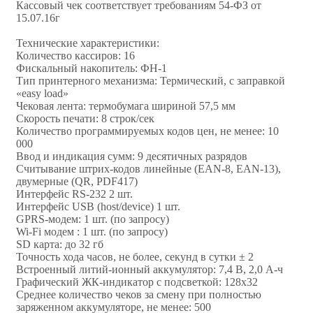
Кассовый чек соответствует требованиям 54-ФЗ от
15.07.16г
Технические характеристики:
Количество кассиров: 16
Фискальный накопитель: ФН-1
Тип принтерного механизма: Термический, с заправкой
«easy load»
Чековая лента: термобумага шириной 57,5 мм
Скорость печати: 8 строк/сек
Количество программируемых кодов цен, не менее: 10
000
Ввод и индикация сумм: 9 десятичных разрядов
Считывание штрих-кодов линейные (EAN-8, ЕАN-13),
двумерные (QR, PDF417)
Интерфейс RS-232 2 шт.
Интерфейс USB (host/device) 1 шт.
GPRS-модем: 1 шт. (по запросу)
Wi-Fi модем : 1 шт. (по запросу)
SD карта: до 32 гб
Точность хода часов, не более, секунд в сутки ± 2
Встроенный литий-ионный аккумулятор: 7,4 В, 2,0 А-ч
Графический ЖК-индикатор с подсветкой: 128х32
Среднее количество чеков за смену при полностью
заряженном аккумуляторе, не менее: 500