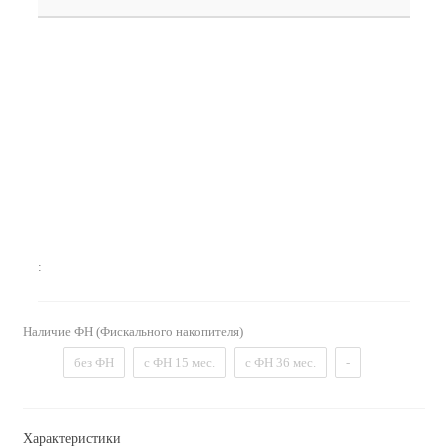
:
Наличие ФН (Фискального накопителя)
без ФН
с ФН 15 мес.
с ФН 36 мес.
-
Характеристики