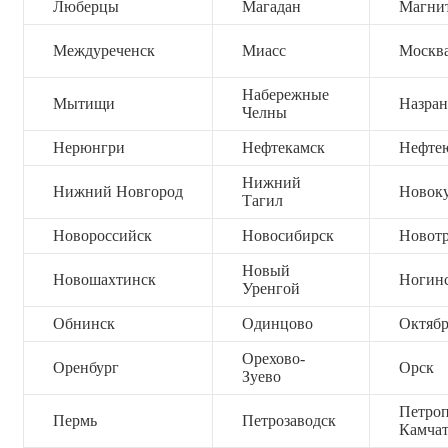
Люберцы
Магадан
Магни
Междуреченск
Миасс
Москв
Набережные
Мытищи
Назран
Челны
Нерюнгри
Нефтекамск
Нефте
Нижний
Нижний Новгород
Новок
Тагил
Новороссийск
Новосибирск
Новот
Новый
Новошахтинск
Ногин
Уренгой
Обнинск
Одинцово
Октяб
Орехово-
Оренбург
Орск
Зуево
Петроп
Пермь
Петрозаводск
Камча