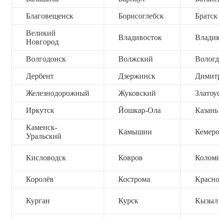
Благовещенск
Борисоглебск
Братск
Великий
Владивосток
Владик
Новгород
Волгодонск
Волжский
Вологд
Дербент
Дзержинск
Димит
Железнодорожный
Жуковский
Златоу
Иркутск
Йошкар-Ола
Казань
Каменск-
Камышин
Кемер
Уральский
Кисловодск
Ковров
Колом
Королёв
Кострома
Красно
Курган
Курск
Кызыл