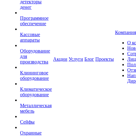
детекторы
денег
Программное
обеспечение
Компания
Кассовые
аппараты
О к
Нов
Оборудование
Сот
для
Акции
Услуги
Блог
Проекты
Лиц
производства
Пол
Отз
Клининговое
Нап
оборудование
Дир
Климатическое
оборудование
Металлическая
мебель
Сейфы
Охранные