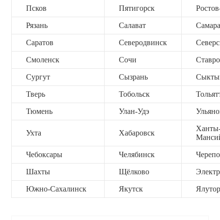
Псков
Пятигорск
Ростов
Рязань
Салават
Самар
Саратов
Северодвинск
Северс
Смоленск
Сочи
Ставро
Сургут
Сызрань
Сыкты
Тверь
Тобольск
Тольят
Тюмень
Улан-Удэ
Ульяно
Ханты
Ухта
Хабаровск
Манси
Чебоксары
Челябинск
Черепо
Шахты
Щёлково
Электр
Южно-Сахалинск
Якутск
Ялутор