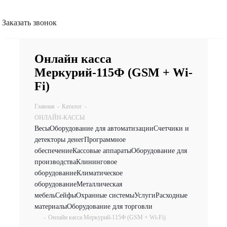
Заказать звонок
Онлайн касса
Меркурий-115Ф (GSM + Wi-
Fi)
Главная
-
Каталог
-
ОНЛАЙН-КАССЫ
Весы
Оборудование для автоматизации
Счетчики и
детекторы денег
Программное
обеспечение
Кассовые аппараты
Оборудование для
производства
Клининговое
оборудование
Климатическое
оборудование
Металлическая
мебель
Сейфы
Охранные системы
Услуги
Расходные
материалы
Оборудование для торговли
-
Онлайн касса Меркурий-115Ф (GSM + Wi-Fi)