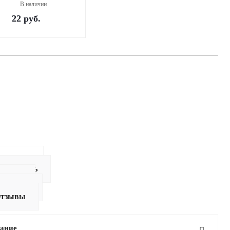
В наличии
22
руб.
писание
ак купить
плата
оставка
тзывы
ание