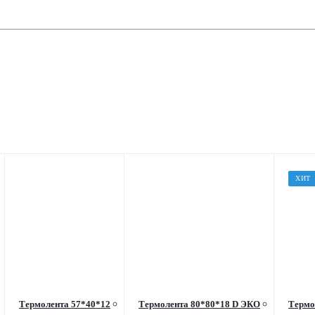
ХИТ
Термолента 57*40*12
Термолента 80*80*18 D ЭКО
Термо