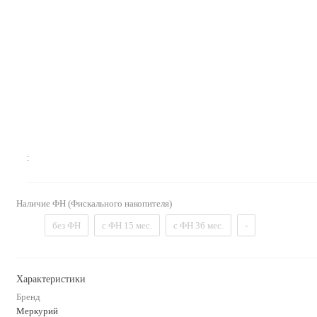
:
Наличие ФН (Фискального накопителя)
без ФН
с ФН 15 мес.
с ФН 36 мес.
-
Характеристики
Бренд
Меркурий