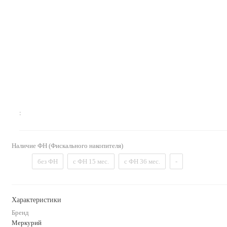
:
Наличие ФН (Фискального накопителя)
без ФН
с ФН 15 мес.
с ФН 36 мес.
-
Характеристики
Бренд
Меркурий