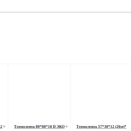
12
Термолента 80*80*18 D ЭКО
Термолента 57*30*12 (26м)*