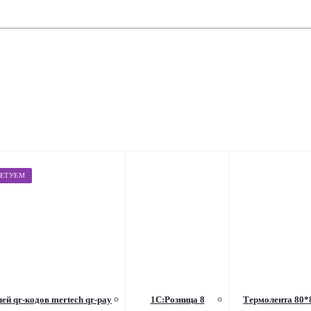
ЕТУЕМ
ей qr-кодов mertech qr-pay
1С:Розница 8
Термолента 80*