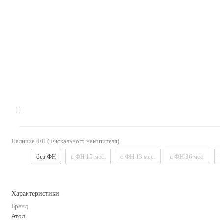
:
Наличие ФН (Фискального накопителя)
без ФН
с ФН 15 мес.
с ФН 13 мес.
с ФН 36 мес.
Характеристики
Бренд
Атол