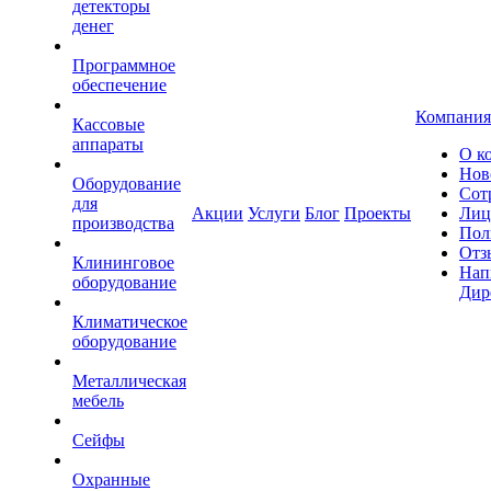
детекторы
денег
Программное
обеспечение
Компания
Кассовые
аппараты
О к
Нов
Оборудование
Сот
для
Акции
Услуги
Блог
Проекты
Лиц
производства
Пол
Отз
Клининговое
Нап
оборудование
Дир
Климатическое
оборудование
Металлическая
мебель
Сейфы
Охранные