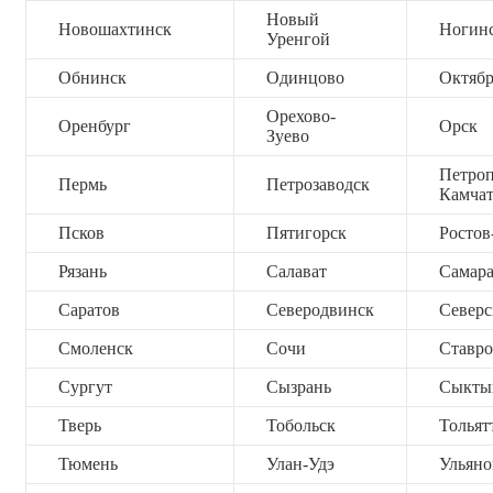
Новый
Новошахтинск
Ногин
Уренгой
Обнинск
Одинцово
Октяб
Орехово-
Оренбург
Орск
Зуево
Петроп
Пермь
Петрозаводск
Камча
Псков
Пятигорск
Ростов
Рязань
Салават
Самар
Саратов
Северодвинск
Северс
Смоленск
Сочи
Ставро
Сургут
Сызрань
Сыкты
Тверь
Тобольск
Тольят
Тюмень
Улан-Удэ
Ульяно