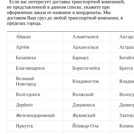
Если вас интересует доставка транспортной компанией,
не представленной в данном списке, укажите при
оформлении заказа ее название и координаты. Мы
доставим Ваш груз до любой транспортной компании, в
пределах города.
Абакан
Альметьевск
Ангар
Артём
Архангельск
Астрах
Балашиха
Барнаул
Батайс
Благовещенск
Борисоглебск
Братск
Великий
Владивосток
Владик
Новгород
Волгодонск
Волжский
Вологд
Дербент
Дзержинск
Димит
Железнодорожный
Жуковский
Златоу
Иркутск
Йошкар-Ола
Казань