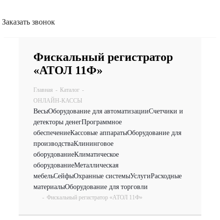
Заказать звонок
Фискальный регистратор
«АТОЛ 11Ф»
Главная
-
Каталог
-
ОНЛАЙН-КАССЫ
Весы
Оборудование для автоматизации
Счетчики и
детекторы денег
Программное
обеспечение
Кассовые аппараты
Оборудование для
производства
Клининговое
оборудование
Климатическое
оборудование
Металлическая
мебель
Сейфы
Охранные системы
Услуги
Расходные
материалы
Оборудование для торговли
-
Фискальный регистратор «АТОЛ 11Ф»