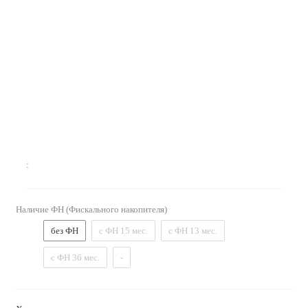
:
Наличие ФН (Фискального накопителя)
без ФН
с ФН 15 мес.
с ФН 13 мес.
с ФН 36 мес.
-