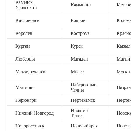
Каменск-
Камышин
Кемер
Уральский
Кисловодск
Ковров
Колом
Королёв
Кострома
Красно
Курган
Курск
Кызыл
Люберцы
Магадан
Магни
Междуреченск
Миасс
Москв
Набережные
Мытищи
Назран
Челны
Нерюнгри
Нефтекамск
Нефте
Нижний
Нижний Новгород
Новок
Тагил
Новороссийск
Новосибирск
Новот