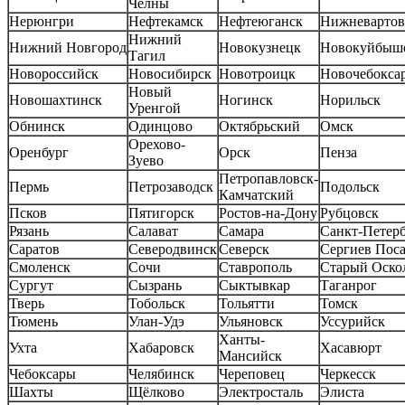
Челны
Нерюнгри
Нефтекамск
Нефтеюганск
Нижневартов
Нижний
Нижний Новгород
Новокузнецк
Новокуйбыш
Тагил
Новороссийск
Новосибирск
Новотроицк
Новочебокса
Новый
Новошахтинск
Ногинск
Норильск
Уренгой
Обнинск
Одинцово
Октябрьский
Омск
Орехово-
Оренбург
Орск
Пенза
Зуево
Петропавловск-
Пермь
Петрозаводск
Подольск
Камчатский
Псков
Пятигорск
Ростов-на-Дону
Рубцовск
Рязань
Салават
Самара
Санкт-Петер
Саратов
Северодвинск
Северск
Сергиев Пос
Смоленск
Сочи
Ставрополь
Старый Оско
Сургут
Сызрань
Сыктывкар
Таганрог
Тверь
Тобольск
Тольятти
Томск
Тюмень
Улан-Удэ
Ульяновск
Уссурийск
Ханты-
Ухта
Хабаровск
Хасавюрт
Мансийск
Чебоксары
Челябинск
Череповец
Черкесск
Шахты
Щёлково
Электросталь
Элиста