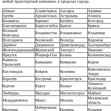
любой транспортной компании, в пределах города.
Абакан
Альметьевск
Ангарск
Арзамас
Артём
Архангельск
Астрахань
Ачинск
Балашиха
Барнаул
Батайск
Белгород
Благовещенск
Борисоглебск
Братск
Брянск
Великий
Владивосток
Владикавказ
Владимир
Новгород
Волгодонск
Волжский
Вологда
Воронеж
Дербент
Дзержинск
Димитровград
Екатеринбур
Железнодорожный
Жуковский
Златоуст
Иваново
Иркутск
Йошкар-Ола
Казань
Калининград
Каменск-
Камышин
Кемерово
Киров
Уральский
Комсомольск-
Кисловодск
Ковров
Коломна
Амуре
Королёв
Кострома
Красногорск
Краснодар
Ленинск-
Курган
Курск
Кызыл
Кузнецкий
Люберцы
Магадан
Магнитогорск
Майкоп
Московская
Междуреченск
Миасс
Москва
область
Набережные
Мытищи
Назрань
Нальчик