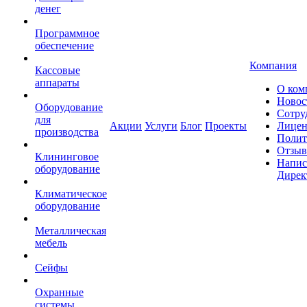
денег
Программное
обеспечение
Компания
Кассовые
аппараты
О ком
Новос
Оборудование
Сотру
для
Акции
Услуги
Блог
Проекты
Лицен
производства
Полит
Отзы
Клининговое
Напис
оборудование
Дирек
Климатическое
оборудование
Металлическая
мебель
Сейфы
Охранные
системы