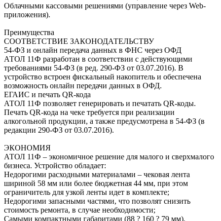
Облачными кассовыми решениями (управление через Web-
приложения).
Преимущества
СООТВЕТСТВИЕ ЗАКОНОДАТЕЛЬСТВУ
54-ФЗ и онлайн передача данных в ФНС через ОФД
АТОЛ 11Ф разработан в соответствии с действующими
требованиями 54-ФЗ (в ред. 290-ФЗ от 03.07.2016). В
устройство встроен фискальный накопитель и обеспечена
возможность онлайн передачи данных в ОФД.
ЕГАИС и печать QR-кода
АТОЛ 11Ф позволяет генерировать и печатать QR-коды.
Печать QR-кода на чеке требуется при реализации
алкогольной продукции, а также предусмотрена в 54-ФЗ (в
редакции 290-ФЗ от 03.07.2016).
ЭКОНОМИЯ
АТОЛ 11Ф – экономичное решение для малого и сверхмалого
бизнеса. Устройство обладает:
Недорогими расходными материалами – чековая лента
шириной 58 мм или более бюджетная 44 мм, при этом
ограничитель для узкой ленты идет в комплекте;
Недорогими запасными частями, что позволят снизить
стоимость ремонта, в случае необходимости;
Самыми компактными габаритами (88 ? 160 ? 79 мм).