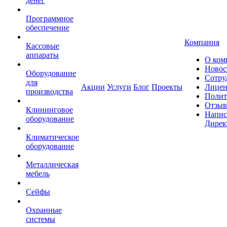
денег
Программное
обеспечение
Компания
Кассовые
аппараты
О ком
Новос
Оборудование
Сотру
для
Акции
Услуги
Блог
Проекты
Лицен
производства
Полит
Отзы
Клининговое
Напис
оборудование
Дирек
Климатическое
оборудование
Металлическая
мебель
Сейфы
Охранные
системы