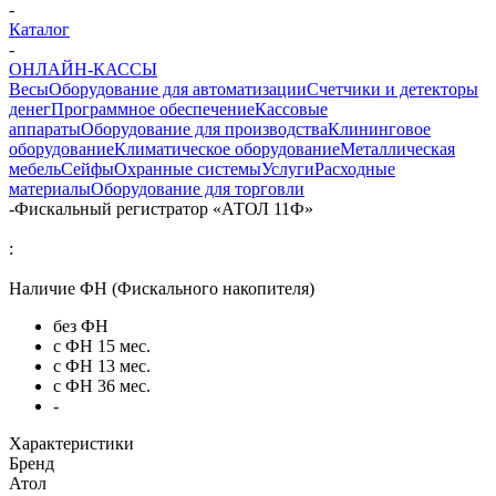
-
Каталог
-
ОНЛАЙН-КАССЫ
Весы
Оборудование для автоматизации
Счетчики и детекторы
денег
Программное обеспечение
Кассовые
аппараты
Оборудование для производства
Клининговое
оборудование
Климатическое оборудование
Металлическая
мебель
Сейфы
Охранные системы
Услуги
Расходные
материалы
Оборудование для торговли
-
Фискальный регистратор «АТОЛ 11Ф»
:
Наличие ФН (Фискального накопителя)
без ФН
с ФН 15 мес.
с ФН 13 мес.
с ФН 36 мес.
-
Характеристики
Бренд
Атол