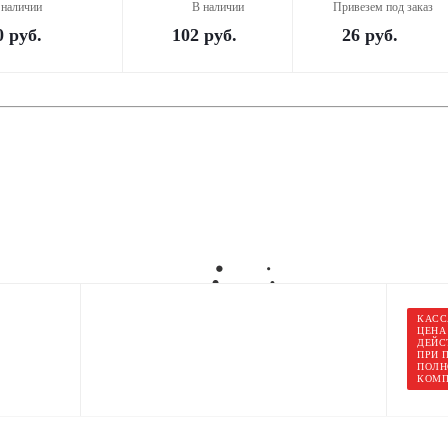
 наличии
В наличии
Привезем под заказ
0
руб.
102
руб.
26
руб.
КАСС
ЦЕНА
ДЕЙС
ПРИ 
ПОЛН
КОМП