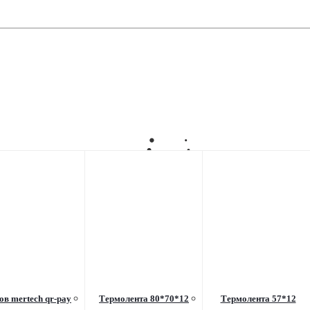
ов mertech qr-pay
Термолента 80*70*12
Термолента 57*12