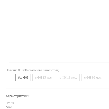
:
Наличие ФН (Фискального накопителя)
без ФН
с ФН 15 мес.
с ФН 13 мес.
с ФН 36 мес.
Характеристики
Бренд
Атол