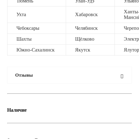
Тюмень
Улан-Удэ
Ульяно
Ханты
Ухта
Хабаровск
Манси
Чебоксары
Челябинск
Черепо
Шахты
Щёлково
Электр
Южно-Сахалинск
Якутск
Ялутор
Отзывы
Наличие