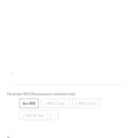
:
Наличие ФН (Фискального накопителя)
без ФН
с ФН 15 мес.
с ФН 13 мес.
с ФН 36 мес.
-