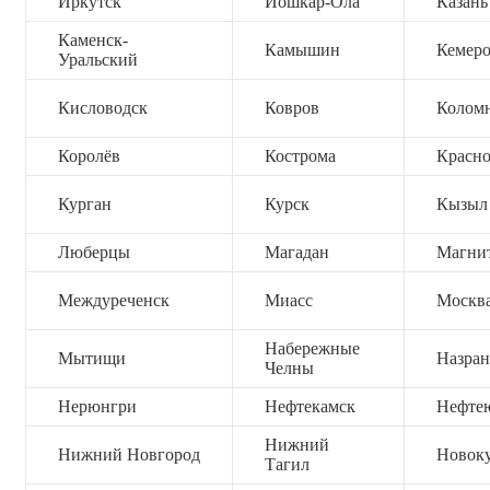
Иркутск
Йошкар-Ола
Казань
Каменск-
Камышин
Кемер
Уральский
Кисловодск
Ковров
Колом
Королёв
Кострома
Красно
Курган
Курск
Кызыл
Люберцы
Магадан
Магни
Междуреченск
Миасс
Москв
Набережные
Мытищи
Назран
Челны
Нерюнгри
Нефтекамск
Нефте
Нижний
Нижний Новгород
Новок
Тагил