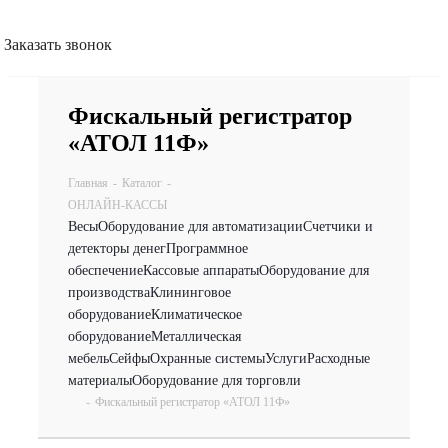
Заказать звонок
Фискальный регистратор
«АТОЛ 11Ф»
Главная
-
Каталог
-
ОНЛАЙН-КАССЫ
Весы
Оборудование для автоматизации
Счетчики и
детекторы денег
Программное
обеспечение
Кассовые аппараты
Оборудование для
производства
Клининговое
оборудование
Климатическое
оборудование
Металлическая
мебель
Сейфы
Охранные системы
Услуги
Расходные
материалы
Оборудование для торговли
-
Фискальный регистратор «АТОЛ 11Ф»