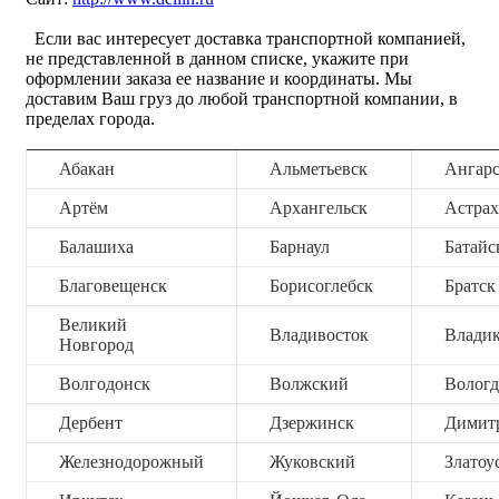
Если вас интересует доставка транспортной компанией,
не представленной в данном списке, укажите при
оформлении заказа ее название и координаты. Мы
доставим Ваш груз до любой транспортной компании, в
пределах города.
Абакан
Альметьевск
Ангар
Артём
Архангельск
Астрах
Балашиха
Барнаул
Батайс
Благовещенск
Борисоглебск
Братск
Великий
Владивосток
Владик
Новгород
Волгодонск
Волжский
Вологд
Дербент
Дзержинск
Димит
Железнодорожный
Жуковский
Златоу