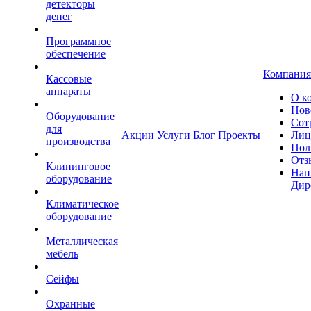
детекторы
денег
Программное
обеспечение
Компания
Кассовые
аппараты
О к
Нов
Оборудование
Сот
для
Акции
Услуги
Блог
Проекты
Лиц
производства
Пол
Отз
Клининговое
Нап
оборудование
Дир
Климатическое
оборудование
Металлическая
мебель
Сейфы
Охранные