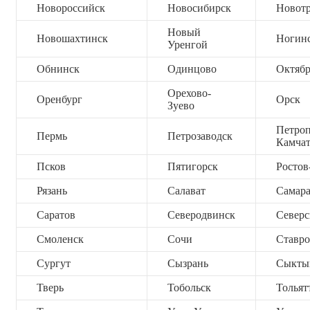
Новороссийск
Новосибирск
Новот
Новый
Новошахтинск
Ногин
Уренгой
Обнинск
Одинцово
Октяб
Орехово-
Оренбург
Орск
Зуево
Петроп
Пермь
Петрозаводск
Камча
Псков
Пятигорск
Ростов
Рязань
Салават
Самар
Саратов
Северодвинск
Северс
Смоленск
Сочи
Ставро
Сургут
Сызрань
Сыкты
Тверь
Тобольск
Тольят