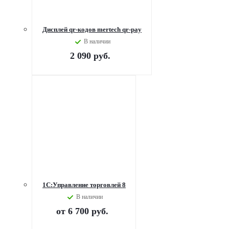
Дисплей qr-кодов mertech qr-pay
В наличии
2 090
руб.
1С:Управление торговлей 8
В наличии
от
6 700 руб.