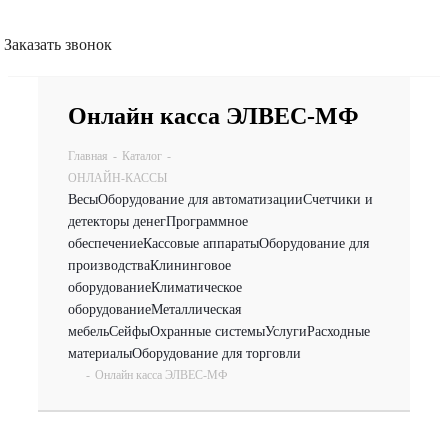
Заказать звонок
Онлайн касса ЭЛВЕС-МФ
Главная
-
Каталог
-
ОНЛАЙН-КАССЫ
Весы
Оборудование для автоматизации
Счетчики и
детекторы денег
Программное
обеспечение
Кассовые аппараты
Оборудование для
производства
Клининговое
оборудование
Климатическое
оборудование
Металлическая
мебель
Сейфы
Охранные системы
Услуги
Расходные
материалы
Оборудование для торговли
-
Онлайн касса ЭЛВЕС-МФ