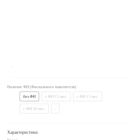
:
Наличие ФН (Фискального накопителя)
без ФН
с ФН 15 мес.
с ФН 13 мес.
с ФН 36 мес.
-
Характеристики