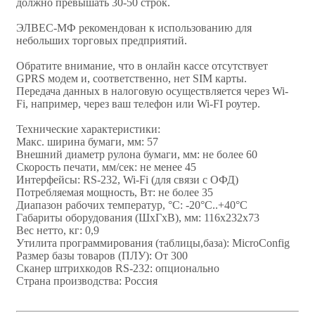
должно превышать 30-50 строк.
ЭЛВЕС-МФ рекомендован к использованию для
небольших торговых предприятий.
Обратите внимание, что в онлайн кассе отсутствует
GPRS модем и, соответственно, нет SIM карты.
Передача данных в налоговую осуществляется через Wi-
Fi, например, через ваш телефон или Wi-FI роутер.
Технические характеристики:
Макс. ширина бумаги, мм: 57
Внешний диаметр рулона бумаги, мм: не более 60
Скорость печати, мм/сек: не менее 45
Интерфейсы: RS-232, Wi-Fi (для связи с ОФД)
Потребляемая мощность, Вт: не более 35
Диапазон рабочих температур, °C: -20°C..+40°C
Габариты оборудования (ШхГхВ), мм: 116х232х73
Вес нетто, кг: 0,9
Утилита программирования (таблицы,база): MicroConfig
Размер базы товаров (ПЛУ): От 300
Сканер штрихкодов RS-232: опционально
Страна производства: Россия