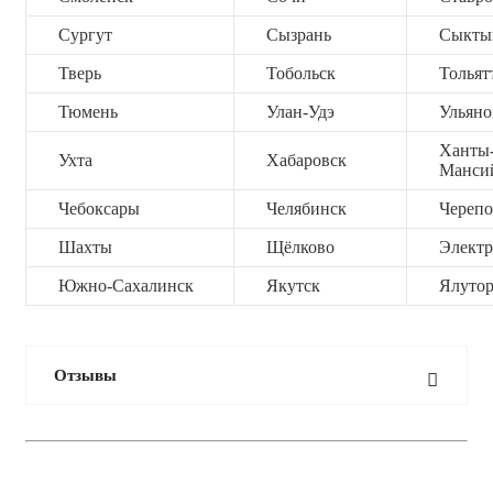
Сургут
Сызрань
Сыкты
Тверь
Тобольск
Тольят
Тюмень
Улан-Удэ
Ульяно
Ханты
Ухта
Хабаровск
Манси
Чебоксары
Челябинск
Черепо
Шахты
Щёлково
Электр
Южно-Сахалинск
Якутск
Ялутор
Отзывы