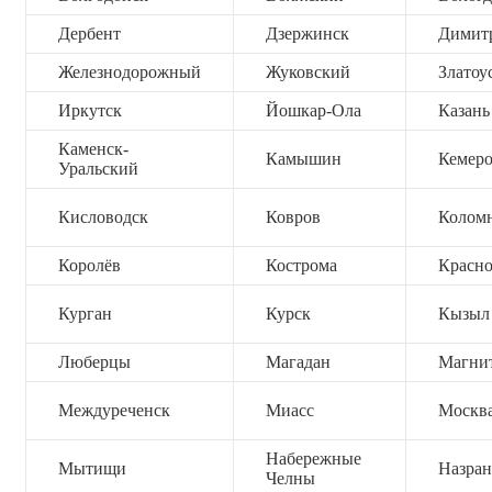
Дербент
Дзержинск
Димит
Железнодорожный
Жуковский
Златоу
Иркутск
Йошкар-Ола
Казань
Каменск-
Камышин
Кемер
Уральский
Кисловодск
Ковров
Колом
Королёв
Кострома
Красно
Курган
Курск
Кызыл
Люберцы
Магадан
Магни
Междуреченск
Миасс
Москв
Набережные
Мытищи
Назран
Челны