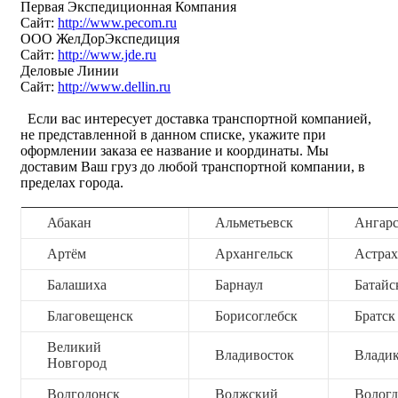
Первая Экспедиционная Компания
Сайт:
http://www.pecom.ru
ООО ЖелДорЭкспедиция
Сайт:
http://www.jde.ru
Деловые Линии
Сайт:
http://www.dellin.ru
Если вас интересует доставка транспортной компанией,
не представленной в данном списке, укажите при
оформлении заказа ее название и координаты. Мы
доставим Ваш груз до любой транспортной компании, в
пределах города.
Абакан
Альметьевск
Ангар
Артём
Архангельск
Астрах
Балашиха
Барнаул
Батайс
Благовещенск
Борисоглебск
Братск
Великий
Владивосток
Владик
Новгород
Волгодонск
Волжский
Вологд