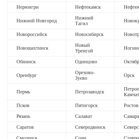
Нерюнгри
Нефтекамск
Нефте
Нижний
Нижний Новгород
Новок
Тагил
Новороссийск
Новосибирск
Новот
Новый
Новошахтинск
Ногин
Уренгой
Обнинск
Одинцово
Октяб
Орехово-
Оренбург
Орск
Зуево
Петроп
Пермь
Петрозаводск
Камча
Псков
Пятигорск
Ростов
Рязань
Салават
Самар
Саратов
Северодвинск
Северс
Смоленск
Сочи
Ставро