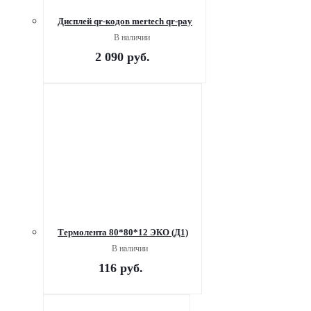
Дисплей qr-кодов mertech qr-pay
В наличии
2 090
руб.
Термолента 80*80*12 ЭКО (Д1)
В наличии
116
руб.