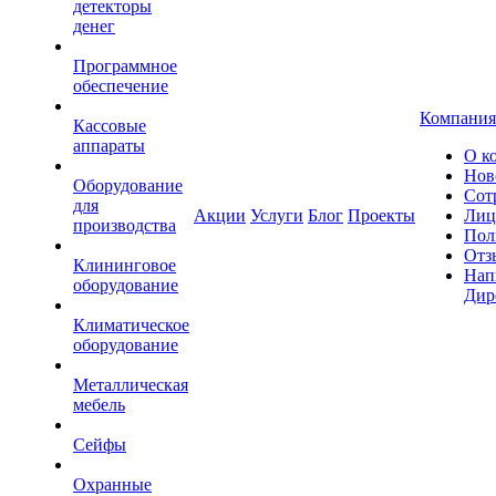
детекторы
денег
Программное
обеспечение
Компания
Кассовые
аппараты
О к
Нов
Оборудование
Сот
для
Акции
Услуги
Блог
Проекты
Лиц
производства
Пол
Отз
Клининговое
Нап
оборудование
Дир
Климатическое
оборудование
Металлическая
мебель
Сейфы
Охранные