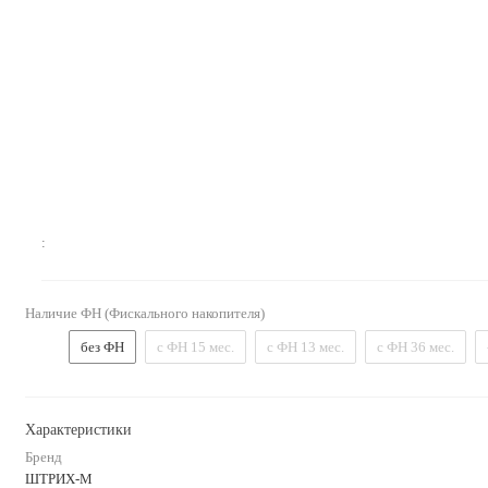
:
Наличие ФН (Фискального накопителя)
без ФН
с ФН 15 мес.
с ФН 13 мес.
с ФН 36 мес.
Характеристики
Бренд
ШТРИХ-М