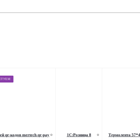
ЕТУЕМ
ей qr-кодов mertech qr-pay
1С:Розница 8
Термолента 57*