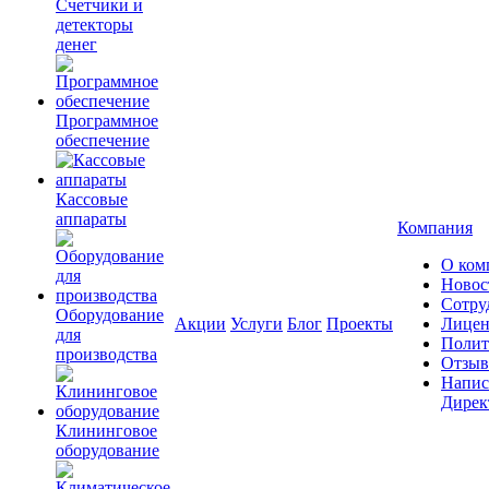
Счетчики и
детекторы
денег
Программное
обеспечение
Кассовые
аппараты
Компания
О ком
Новос
Сотру
Оборудование
Акции
Услуги
Блог
Проекты
Лицен
для
Полит
производства
Отзы
Напис
Дирек
Клининговое
оборудование