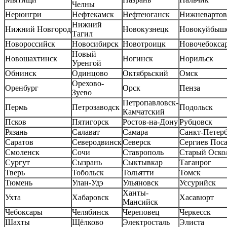
Челны
Нерюнгри
Нефтекамск
Нефтеюганск
Нижневартов
Нижний
Нижний Новгород
Новокузнецк
Новокуйбыш
Тагил
Новороссийск
Новосибирск
Новотроицк
Новочебокса
Новый
Новошахтинск
Ногинск
Норильск
Уренгой
Обнинск
Одинцово
Октябрьский
Омск
Орехово-
Оренбург
Орск
Пенза
Зуево
Петропавловск-
Пермь
Петрозаводск
Подольск
Камчатский
Псков
Пятигорск
Ростов-на-Дону
Рубцовск
Рязань
Салават
Самара
Санкт-Петер
Саратов
Северодвинск
Северск
Сергиев Пос
Смоленск
Сочи
Ставрополь
Старый Оско
Сургут
Сызрань
Сыктывкар
Таганрог
Тверь
Тобольск
Тольятти
Томск
Тюмень
Улан-Удэ
Ульяновск
Уссурийск
Ханты-
Ухта
Хабаровск
Хасавюрт
Мансийск
Чебоксары
Челябинск
Череповец
Черкесск
Шахты
Щёлково
Электросталь
Элиста