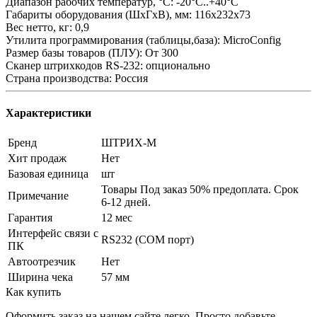
Диапазон рабочих температур, °C: -20°C..+40°C
Габариты оборудования (ШхГхВ), мм: 116х232х73
Вес нетто, кг: 0,9
Утилита программирования (таблицы,база): MicroConfig
Размер базы товаров (ПЛУ): От 300
Сканер штрихкодов RS-232: опционально
Страна производства: Россия
Характеристики
Бренд
ШТРИХ-М
Хит продаж
Нет
Базовая единица
шт
Товары Под заказ 50% предоплата. Срок
Примечание
6-12 дней.
Гарантия
12 мес
Интерфейс связи с
RS232 (COM порт)
ПК
Автоотрезчик
Нет
Ширина чека
57 мм
Как купить
Оформить заказ на нашем сайте легко. Просто добавьте