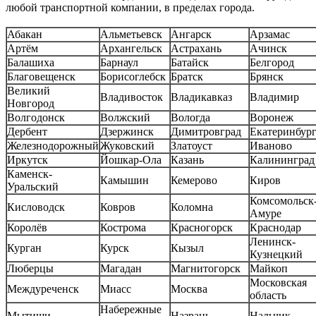
любой транспортной компании, в пределах города.
Абакан
Альметьевск
Ангарск
Арзамас
Артём
Архангельск
Астрахань
Ачинск
Балашиха
Барнаул
Батайск
Белгород
Благовещенск
Борисоглебск
Братск
Брянск
Великий
Владивосток
Владикавказ
Владимир
Новгород
Волгодонск
Волжский
Вологда
Воронеж
Дербент
Дзержинск
Димитровград
Екатеринбур
Железнодорожный
Жуковский
Златоуст
Иваново
Иркутск
Йошкар-Ола
Казань
Калининград
Каменск-
Камышин
Кемерово
Киров
Уральский
Комсомольск-
Кисловодск
Ковров
Коломна
Амуре
Королёв
Кострома
Красногорск
Краснодар
Ленинск-
Курган
Курск
Кызыл
Кузнецкий
Люберцы
Магадан
Магнитогорск
Майкоп
Московская
Междуреченск
Миасс
Москва
область
Набережные
Мытищи
Назрань
Нальчик