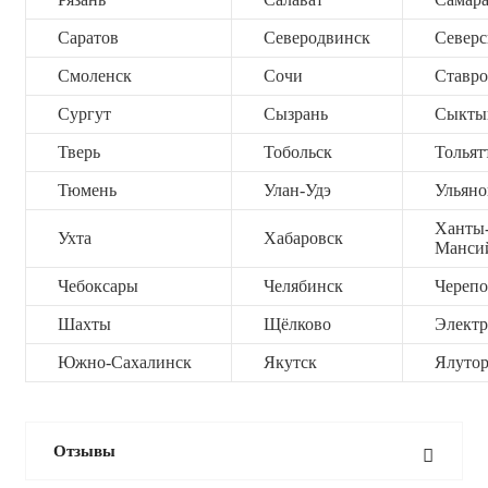
Саратов
Северодвинск
Северс
Смоленск
Сочи
Ставро
Сургут
Сызрань
Сыкты
Тверь
Тобольск
Тольят
Тюмень
Улан-Удэ
Ульяно
Ханты
Ухта
Хабаровск
Манси
Чебоксары
Челябинск
Черепо
Шахты
Щёлково
Электр
Южно-Сахалинск
Якутск
Ялутор
Отзывы