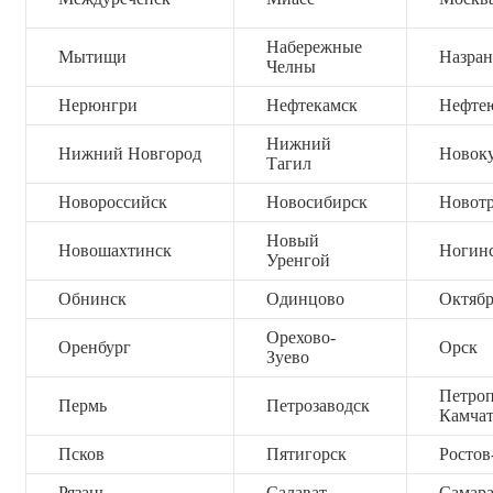
Набережные
Мытищи
Назран
Челны
Нерюнгри
Нефтекамск
Нефте
Нижний
Нижний Новгород
Новок
Тагил
Новороссийск
Новосибирск
Новот
Новый
Новошахтинск
Ногин
Уренгой
Обнинск
Одинцово
Октяб
Орехово-
Оренбург
Орск
Зуево
Петроп
Пермь
Петрозаводск
Камча
Псков
Пятигорск
Ростов
Рязань
Салават
Самар