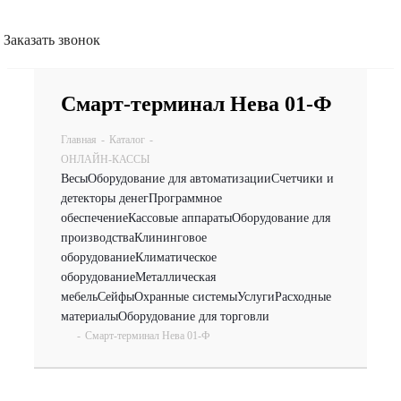
Заказать звонок
Смарт-терминал Нева 01-Ф
Главная
-
Каталог
-
ОНЛАЙН-КАССЫ
Весы
Оборудование для автоматизации
Счетчики и
детекторы денег
Программное
обеспечение
Кассовые аппараты
Оборудование для
производства
Клининговое
оборудование
Климатическое
оборудование
Металлическая
мебель
Сейфы
Охранные системы
Услуги
Расходные
материалы
Оборудование для торговли
-
Смарт-терминал Нева 01-Ф