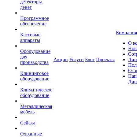
детекторы
денег
Программное
обеспечение
Компания
Кассовые
аппараты
О к
Нов
Оборудование
Сот
для
Акции
Услуги
Блог
Проекты
Лиц
производства
Пол
Отз
Клининговое
Нап
оборудование
Дир
Климатическое
оборудование
Металлическая
мебель
Сейфы
Охранные