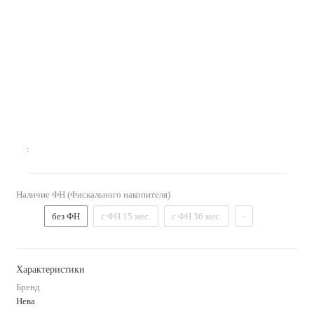
:
Наличие ФН (Фискального накопителя)
без ФН
с ФН 15 мес.
с ФН 36 мес.
-
Характеристики
Бренд
Нева