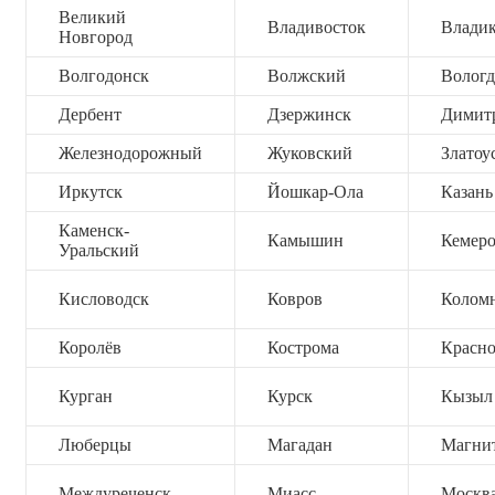
Великий
Владивосток
Владик
Новгород
Волгодонск
Волжский
Вологд
Дербент
Дзержинск
Димит
Железнодорожный
Жуковский
Златоу
Иркутск
Йошкар-Ола
Казань
Каменск-
Камышин
Кемер
Уральский
Кисловодск
Ковров
Колом
Королёв
Кострома
Красно
Курган
Курск
Кызыл
Люберцы
Магадан
Магни
Междуреченск
Миасс
Москв