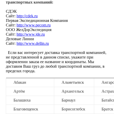
транспортных компаний:
СДЭК
Сайт:
http://cdek.ru
Первая Экспедиционная Компания
Сайт:
http://www.pecom.ru
ООО ЖелДорЭкспедиция
Сайт:
http://www.jde.ru
Деловые Линии
Сайт:
http://www.dellin.ru
Если вас интересует доставка транспортной компанией,
не представленной в данном списке, укажите при
оформлении заказа ее название и координаты. Мы
доставим Ваш груз до любой транспортной компании, в
пределах города.
Абакан
Альметьевск
Ангар
Артём
Архангельск
Астрах
Балашиха
Барнаул
Батайс
Благовещенск
Борисоглебск
Братск