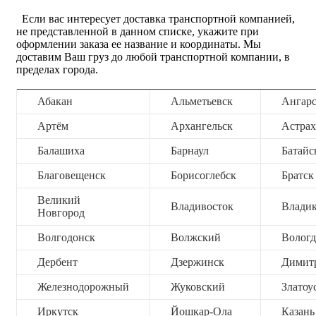
Если вас интересует доставка транспортной компанией,
не представленной в данном списке, укажите при
оформлении заказа ее название и координаты. Мы
доставим Ваш груз до любой транспортной компании, в
пределах города.
Абакан
Альметьевск
Ангар
Артём
Архангельск
Астрах
Балашиха
Барнаул
Батайс
Благовещенск
Борисоглебск
Братск
Великий
Владивосток
Владик
Новгород
Волгодонск
Волжский
Вологд
Дербент
Дзержинск
Димит
Железнодорожный
Жуковский
Златоу
Иркутск
Йошкар-Ола
Казань