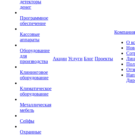
детекторы
денег
Программное
обеспечение
Компания
Кассовые
аппараты
О к
Нов
Оборудование
Сот
для
Акции
Услуги
Блог
Проекты
Лиц
производства
Пол
Отз
Клининговое
Нап
оборудование
Дир
Климатическое
оборудование
Металлическая
мебель
Сейфы
Охранные