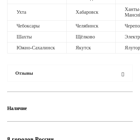
Ханты
Ухта
Хабаровск
Манси
Чебоксары
Челябинск
Черепо
Шахты
Щёлково
Электр
Южно-Сахалинск
Якутск
Ялутор
Отзывы
Наличие
8
городов России