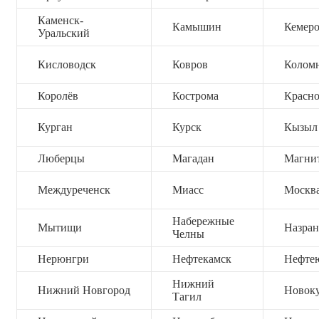
Каменск-
Камышин
Кемер
Уральский
Кисловодск
Ковров
Колом
Королёв
Кострома
Красно
Курган
Курск
Кызыл
Люберцы
Магадан
Магни
Междуреченск
Миасс
Москв
Набережные
Мытищи
Назран
Челны
Нерюнгри
Нефтекамск
Нефте
Нижний
Нижний Новгород
Новок
Тагил