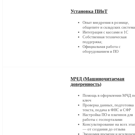
Установка ПИоТ
Опыт внедрения в рознице,
общепите и складских систем
Интеграция с кассами и 1С
Собственная техническая
поддержка;
Официальная работа с
оборудованием и ПО
МЧД (Машиночитаемая
доверенность)
Помощь в оформлении МЧД п
ключ
Проверка данных, подготовка
текста, подача в ФНС и СФР
Настройка ПО и плагинов для
работы с госпорталами
Консультирование на всех эта
— от создания до отзыва
Экономия времени и исключе