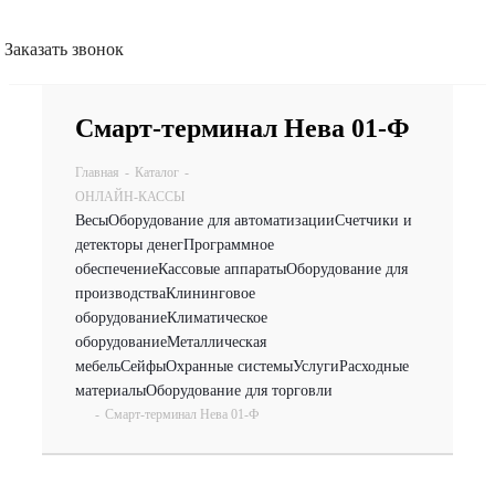
Заказать звонок
Смарт-терминал Нева 01-Ф
Главная
-
Каталог
-
ОНЛАЙН-КАССЫ
Весы
Оборудование для автоматизации
Счетчики и
детекторы денег
Программное
обеспечение
Кассовые аппараты
Оборудование для
производства
Клининговое
оборудование
Климатическое
оборудование
Металлическая
мебель
Сейфы
Охранные системы
Услуги
Расходные
материалы
Оборудование для торговли
-
Смарт-терминал Нева 01-Ф