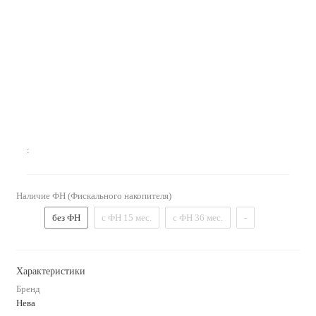
:
Наличие ФН (Фискального накопителя)
без ФН
с ФН 15 мес.
с ФН 36 мес.
-
Характеристики
Бренд
Нева