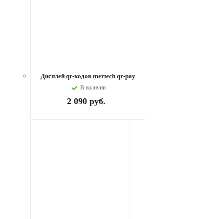
Дисплей qr-кодов mertech qr-pay
В наличии
2 090
руб.