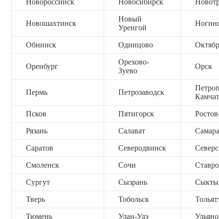
Новороссийск
Новосибирск
Новот
Новый
Новошахтинск
Ногин
Уренгой
Обнинск
Одинцово
Октяб
Орехово-
Оренбург
Орск
Зуево
Петроп
Пермь
Петрозаводск
Камча
Псков
Пятигорск
Ростов
Рязань
Салават
Самар
Саратов
Северодвинск
Северс
Смоленск
Сочи
Ставро
Сургут
Сызрань
Сыкты
Тверь
Тобольск
Тольят
Тюмень
Улан-Удэ
Ульяно