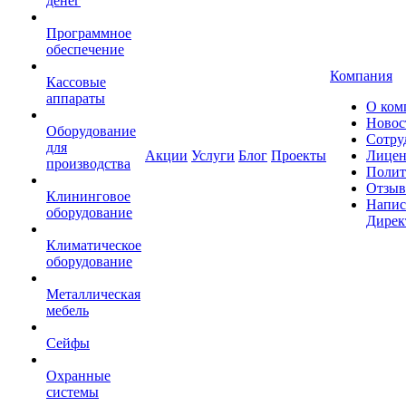
денег
Программное
обеспечение
Компания
Кассовые
аппараты
О ком
Новос
Оборудование
Сотру
для
Акции
Услуги
Блог
Проекты
Лицен
производства
Полит
Отзы
Клининговое
Напис
оборудование
Дирек
Климатическое
оборудование
Металлическая
мебель
Сейфы
Охранные
системы