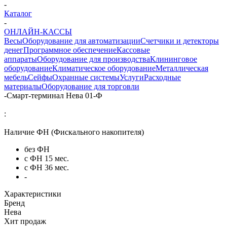
-
Каталог
-
ОНЛАЙН-КАССЫ
Весы
Оборудование для автоматизации
Счетчики и детекторы
денег
Программное обеспечение
Кассовые
аппараты
Оборудование для производства
Клининговое
оборудование
Климатическое оборудование
Металлическая
мебель
Сейфы
Охранные системы
Услуги
Расходные
материалы
Оборудование для торговли
-
Смарт-терминал Нева 01-Ф
:
Наличие ФН (Фискального накопителя)
без ФН
с ФН 15 мес.
с ФН 36 мес.
-
Характеристики
Бренд
Нева
Хит продаж