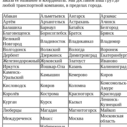
заказа ее название и координаты. Мы доставим Ваш груз до
любой транспортной компании, в пределах города.
Абакан
Альметьевск
Ангарск
Арзамас
Артём
Архангельск
Астрахань
Ачинск
Балашиха
Барнаул
Батайск
Белгород
Благовещенск
Борисоглебск
Братск
Брянск
Великий
Владивосток
Владикавказ
Владимир
Новгород
Волгодонск
Волжский
Вологда
Воронеж
Дербент
Дзержинск
Димитровград
Екатеринбур
Железнодорожный
Жуковский
Златоуст
Иваново
Иркутск
Йошкар-Ола
Казань
Калининград
Каменск-
Камышин
Кемерово
Киров
Уральский
Комсомольск-
Кисловодск
Ковров
Коломна
Амуре
Королёв
Кострома
Красногорск
Краснодар
Ленинск-
Курган
Курск
Кызыл
Кузнецкий
Люберцы
Магадан
Магнитогорск
Майкоп
Московская
Междуреченск
Миасс
Москва
область
Набережные