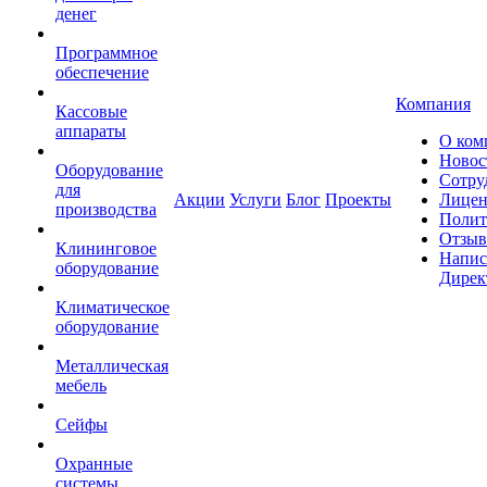
денег
Программное
обеспечение
Компания
Кассовые
аппараты
О ком
Новос
Оборудование
Сотру
для
Акции
Услуги
Блог
Проекты
Лицен
производства
Полит
Отзы
Клининговое
Напис
оборудование
Дирек
Климатическое
оборудование
Металлическая
мебель
Сейфы
Охранные
системы