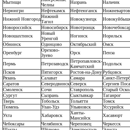
Мытищи
Назрань
Нальчик
Челны
Нерюнгри
Нефтекамск
Нефтеюганск
Нижневартов
Нижний
Нижний Новгород
Новокузнецк
Новокуйбыш
Тагил
Новороссийск
Новосибирск
Новотроицк
Новочебокса
Новый
Новошахтинск
Ногинск
Норильск
Уренгой
Обнинск
Одинцово
Октябрьский
Омск
Орехово-
Оренбург
Орск
Пенза
Зуево
Петропавловск-
Пермь
Петрозаводск
Подольск
Камчатский
Псков
Пятигорск
Ростов-на-Дону
Рубцовск
Рязань
Салават
Самара
Санкт-Петер
Саратов
Северодвинск
Северск
Сергиев Пос
Смоленск
Сочи
Ставрополь
Старый Оско
Сургут
Сызрань
Сыктывкар
Таганрог
Тверь
Тобольск
Тольятти
Томск
Тюмень
Улан-Удэ
Ульяновск
Уссурийск
Ханты-
Ухта
Хабаровск
Хасавюрт
Мансийск
Чебоксары
Челябинск
Череповец
Черкесск
Шахты
Щёлково
Электросталь
Элиста