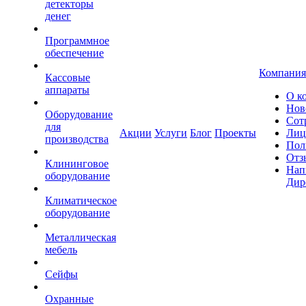
детекторы
денег
Программное
обеспечение
Компания
Кассовые
аппараты
О к
Нов
Оборудование
Сот
для
Акции
Услуги
Блог
Проекты
Лиц
производства
Пол
Отз
Клининговое
Нап
оборудование
Дир
Климатическое
оборудование
Металлическая
мебель
Сейфы
Охранные