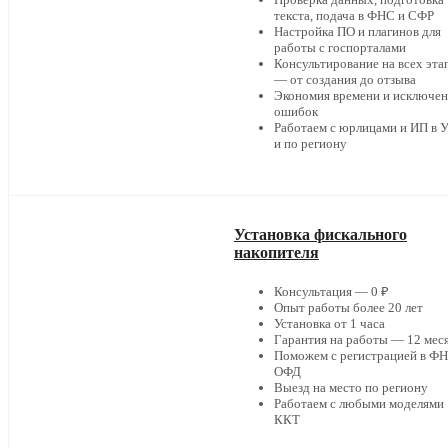
текста, подача в ФНС и СФР
Настройка ПО и плагинов для
работы с госпорталами
Консультирование на всех эта
— от создания до отзыва
Экономия времени и исключе
ошибок
Работаем с юрлицами и ИП в 
и по региону
Установка фискального
накопителя
Консультация — 0 ₽
Опыт работы более 20 лет
Установка от 1 часа
Гарантия на работы — 12 мес
Поможем с регистрацией в ФН
ОФД
Выезд на место по региону
Работаем с любыми моделями
ККТ