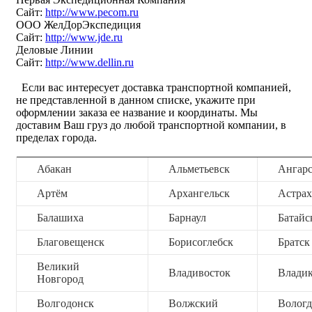
Сайт:
http://www.pecom.ru
ООО ЖелДорЭкспедиция
Сайт:
http://www.jde.ru
Деловые Линии
Сайт:
http://www.dellin.ru
Если вас интересует доставка транспортной компанией,
не представленной в данном списке, укажите при
оформлении заказа ее название и координаты. Мы
доставим Ваш груз до любой транспортной компании, в
пределах города.
Абакан
Альметьевск
Ангар
Артём
Архангельск
Астрах
Балашиха
Барнаул
Батайс
Благовещенск
Борисоглебск
Братск
Великий
Владивосток
Владик
Новгород
Волгодонск
Волжский
Вологд