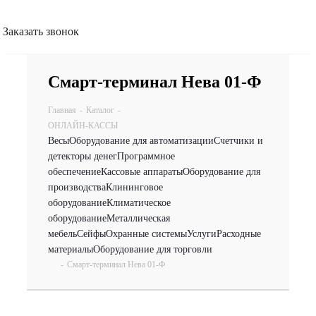
Заказать звонок
Смарт-терминал Нева 01-Ф
Главная
-
Каталог
-
ОНЛАЙН-КАССЫ
Весы
Оборудование для автоматизации
Счетчики и
детекторы денег
Программное
обеспечение
Кассовые аппараты
Оборудование для
производства
Клининговое
оборудование
Климатическое
оборудование
Металлическая
мебель
Сейфы
Охранные системы
Услуги
Расходные
материалы
Оборудование для торговли
-
Смарт-терминал Нева 01-Ф