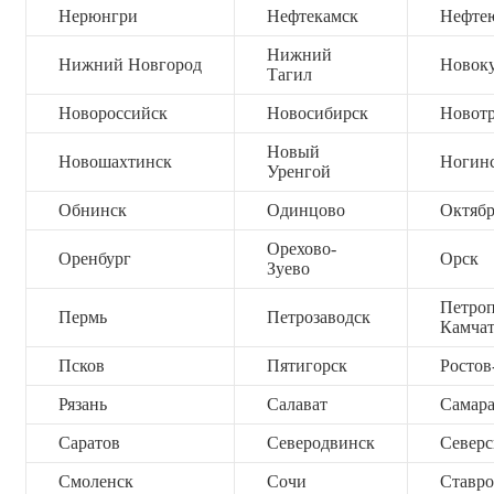
Нерюнгри
Нефтекамск
Нефте
Нижний
Нижний Новгород
Новок
Тагил
Новороссийск
Новосибирск
Новот
Новый
Новошахтинск
Ногин
Уренгой
Обнинск
Одинцово
Октяб
Орехово-
Оренбург
Орск
Зуево
Петроп
Пермь
Петрозаводск
Камча
Псков
Пятигорск
Ростов
Рязань
Салават
Самар
Саратов
Северодвинск
Северс
Смоленск
Сочи
Ставро