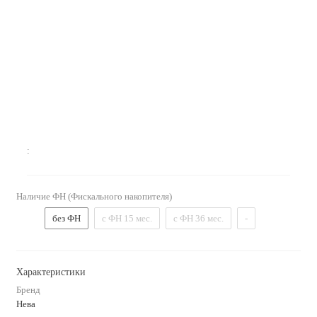
:
Наличие ФН (Фискального накопителя)
без ФН
с ФН 15 мес.
с ФН 36 мес.
-
Характеристики
Бренд
Нева