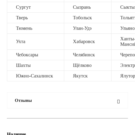
Сургут
Сызрань
Сыкты
Тверь
Тобольск
Тольят
Тюмень
Улан-Удэ
Ульяно
Ханты
Ухта
Хабаровск
Манси
Чебоксары
Челябинск
Черепо
Шахты
Щёлково
Электр
Южно-Сахалинск
Якутск
Ялутор
Отзывы
Наличие