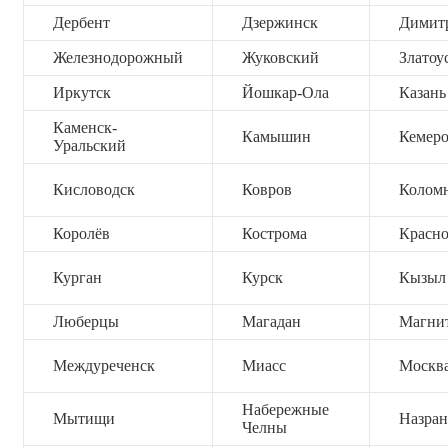
Дербент
Дзержинск
Димит
Железнодорожный
Жуковский
Златоу
Иркутск
Йошкар-Ола
Казань
Каменск-
Камышин
Кемер
Уральский
Кисловодск
Ковров
Колом
Королёв
Кострома
Красно
Курган
Курск
Кызыл
Люберцы
Магадан
Магни
Междуреченск
Миасс
Москв
Набережные
Мытищи
Назран
Челны