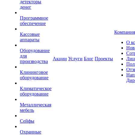
детекторы
денег
Программное
обеспечение
Компания
Кассовые
аппараты
О к
Нов
Оборудование
Сот
для
Акции
Услуги
Блог
Проекты
Лиц
производства
Пол
Отз
Клининговое
Нап
оборудование
Дир
Климатическое
оборудование
Металлическая
мебель
Сейфы
Охранные