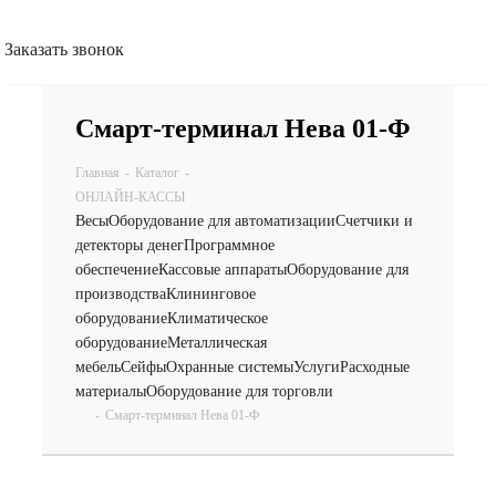
Заказать звонок
Смарт-терминал Нева 01-Ф
Главная
-
Каталог
-
ОНЛАЙН-КАССЫ
Весы
Оборудование для автоматизации
Счетчики и
детекторы денег
Программное
обеспечение
Кассовые аппараты
Оборудование для
производства
Клининговое
оборудование
Климатическое
оборудование
Металлическая
мебель
Сейфы
Охранные системы
Услуги
Расходные
материалы
Оборудование для торговли
-
Смарт-терминал Нева 01-Ф