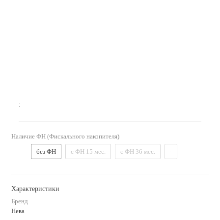
:
Наличие ФН (Фискального накопителя)
без ФН
с ФН 15 мес.
с ФН 36 мес.
-
Характеристики
Бренд
Нева