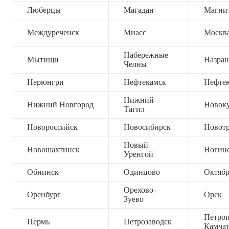
Люберцы
Магадан
Магни
Междуреченск
Миасс
Москв
Набережные
Мытищи
Назран
Челны
Нерюнгри
Нефтекамск
Нефте
Нижний
Нижний Новгород
Новок
Тагил
Новороссийск
Новосибирск
Новот
Новый
Новошахтинск
Ногин
Уренгой
Обнинск
Одинцово
Октяб
Орехово-
Оренбург
Орск
Зуево
Петроп
Пермь
Петрозаводск
Камча