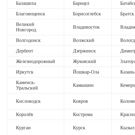
Балашиха
Барнаул
Батайс
Благовещенск
Борисоглебск
Братск
Великий
Владивосток
Владик
Новгород
Волгодонск
Волжский
Вологд
Дербент
Дзержинск
Димит
Железнодорожный
Жуковский
Златоу
Иркутск
Йошкар-Ола
Казань
Каменск-
Камышин
Кемер
Уральский
Кисловодск
Ковров
Колом
Королёв
Кострома
Красно
Курган
Курск
Кызыл