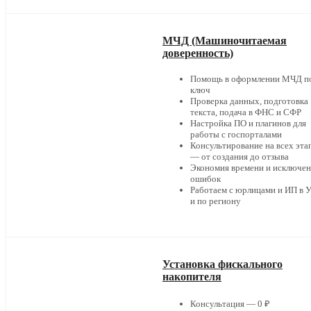
МЧД (Машиночитаемая
доверенность)
Помощь в оформлении МЧД п
ключ
Проверка данных, подготовка
текста, подача в ФНС и СФР
Настройка ПО и плагинов для
работы с госпорталами
Консультирование на всех эта
— от создания до отзыва
Экономия времени и исключе
ошибок
Работаем с юрлицами и ИП в 
и по региону
Установка фискального
накопителя
Консультация — 0 ₽