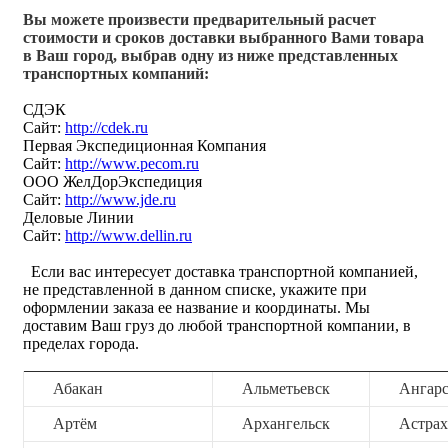
Вы можете произвести предварительный расчет
стоимости и сроков доставки выбранного Вами товара
в Ваш город, выбрав одну из ниже представленных
транспортных компаний:
СДЭК
Сайт:
http://cdek.ru
Первая Экспедиционная Компания
Сайт:
http://www.pecom.ru
ООО ЖелДорЭкспедиция
Сайт:
http://www.jde.ru
Деловые Линии
Сайт:
http://www.dellin.ru
Если вас интересует доставка транспортной компанией,
не представленной в данном списке, укажите при
оформлении заказа ее название и координаты. Мы
доставим Ваш груз до любой транспортной компании, в
пределах города.
Абакан
Альметьевск
Ангар
Артём
Архангельск
Астрах