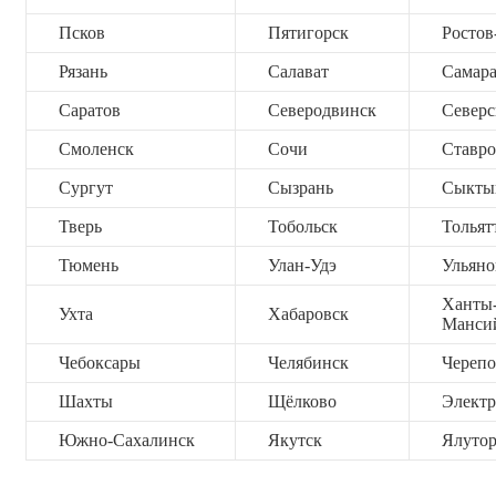
Псков
Пятигорск
Ростов
Рязань
Салават
Самар
Саратов
Северодвинск
Северс
Смоленск
Сочи
Ставро
Сургут
Сызрань
Сыкты
Тверь
Тобольск
Тольят
Тюмень
Улан-Удэ
Ульяно
Ханты
Ухта
Хабаровск
Манси
Чебоксары
Челябинск
Черепо
Шахты
Щёлково
Электр
Южно-Сахалинск
Якутск
Ялутор