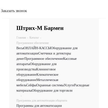
Заказать звонок
Штрих-М Бармен
Главная
-
Каталог
-
Программное обеспечение
Весы
ОНЛАЙН-КАССЫ
Оборудование для
автоматизации
Счетчики и детекторы
денег
Программное обеспечение
Кассовые
аппараты
Оборудование для
производства
Клининговое
оборудование
Климатическое
оборудование
Металлическая
мебель
Сейфы
Охранные системы
Услуги
Расходные
материалы
Оборудование для торговли
-
Программы для автоматизации общепита
Программы для автоматизации