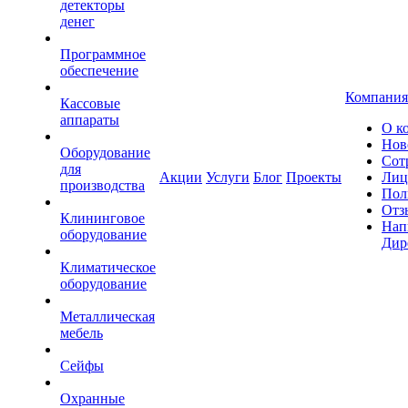
детекторы
денег
Программное
обеспечение
Компания
Кассовые
аппараты
О к
Нов
Оборудование
Сот
для
Акции
Услуги
Блог
Проекты
Лиц
производства
Пол
Отз
Клининговое
Нап
оборудование
Дир
Климатическое
оборудование
Металлическая
мебель
Сейфы
Охранные