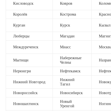
Кисловодск
Ковров
Колом
Королёв
Кострома
Красно
Курган
Курск
Кызыл
Люберцы
Магадан
Магни
Междуреченск
Миасс
Москв
Набережные
Мытищи
Назран
Челны
Нерюнгри
Нефтекамск
Нефте
Нижний
Нижний Новгород
Новок
Тагил
Новороссийск
Новосибирск
Новот
Новый
Новошахтинск
Ногин
Уренгой