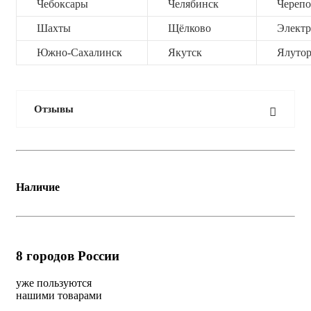
Чебоксары
Челябинск
Черепо
Шахты
Щёлково
Электр
Южно-Сахалинск
Якутск
Ялутор
Отзывы
Наличие
8
городов России
уже пользуются
нашими товарами