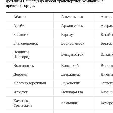
доставим Ваш груз до любой транспортной компании, в
пределах города.
Абакан
Альметьевск
Ангар
Артём
Архангельск
Астрах
Балашиха
Барнаул
Батайс
Благовещенск
Борисоглебск
Братск
Великий
Владивосток
Владик
Новгород
Волгодонск
Волжский
Вологд
Дербент
Дзержинск
Димит
Железнодорожный
Жуковский
Златоу
Иркутск
Йошкар-Ола
Казань
Каменск-
Камышин
Кемер
Уральский