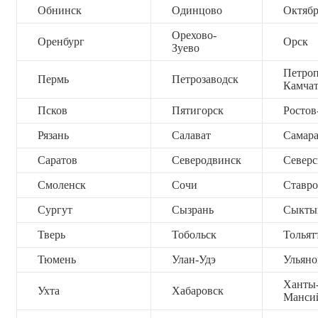
Обнинск
Одинцово
Октяб
Орехово-
Оренбург
Орск
Зуево
Петроп
Пермь
Петрозаводск
Камча
Псков
Пятигорск
Ростов
Рязань
Салават
Самар
Саратов
Северодвинск
Северс
Смоленск
Сочи
Ставро
Сургут
Сызрань
Сыкты
Тверь
Тобольск
Тольят
Тюмень
Улан-Удэ
Ульяно
Ханты
Ухта
Хабаровск
Манси