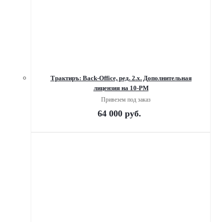
Трактиръ: Back-Office, ред. 2.х. Дополнительная
лицензия на 10-РМ
Привезем под заказ
64 000
руб.