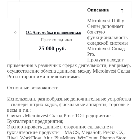
Описание
Microinvest Utility
Center дополняет
богатую
1С. Автомойка и шиномонтаж
функциональность
Привезем под заказ
складской системы
25 000
руб.
Microinvest Склад
Pro.
Продукт находит
применения в различных сферах деятельности, например,
осуществление обмена данными между Microinvest Склад
Pro и сторонними приложениями.
Основные возможности
Использовать разнообразные дополнительные устройства
– сканеры штрих кодов, фискальные аппараты, торговые
весы и т.д.;
Связать Microinvest Склад Pro с 1С:Предприятие –
Бухгалтерия предприятия;
Экспортировать данные в сторонние складские и
бухгалтерские продукты – MACS, MegaSoft, Preciz CX,
Rival, WorkFlow, Ajur, PlusMinus, WizCount, Pharma Store,