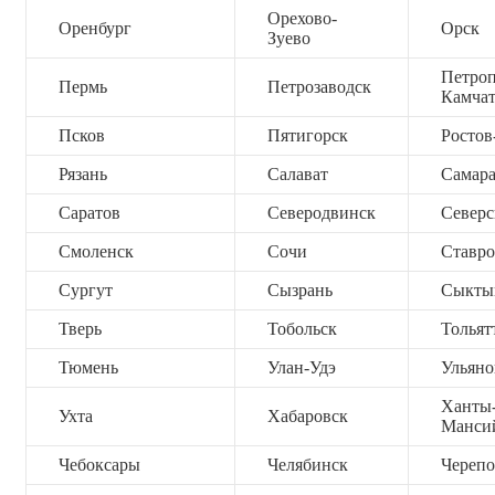
Орехово-
Оренбург
Орск
Зуево
Петроп
Пермь
Петрозаводск
Камча
Псков
Пятигорск
Ростов
Рязань
Салават
Самар
Саратов
Северодвинск
Северс
Смоленск
Сочи
Ставро
Сургут
Сызрань
Сыкты
Тверь
Тобольск
Тольят
Тюмень
Улан-Удэ
Ульяно
Ханты
Ухта
Хабаровск
Манси
Чебоксары
Челябинск
Черепо