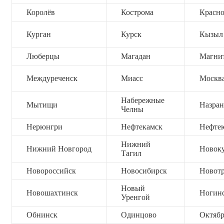
Королёв
Кострома
Красно
Курган
Курск
Кызыл
Люберцы
Магадан
Магни
Междуреченск
Миасс
Москв
Набережные
Мытищи
Назран
Челны
Нерюнгри
Нефтекамск
Нефте
Нижний
Нижний Новгород
Новок
Тагил
Новороссийск
Новосибирск
Новот
Новый
Новошахтинск
Ногин
Уренгой
Обнинск
Одинцово
Октяб