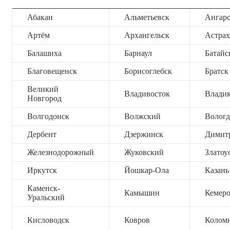
Абакан
Альметьевск
Ангар
Артём
Архангельск
Астрах
Балашиха
Барнаул
Батайс
Благовещенск
Борисоглебск
Братск
Великий
Владивосток
Владик
Новгород
Волгодонск
Волжский
Вологд
Дербент
Дзержинск
Димит
Железнодорожный
Жуковский
Златоу
Иркутск
Йошкар-Ола
Казань
Каменск-
Камышин
Кемер
Уральский
Кисловодск
Ковров
Колом