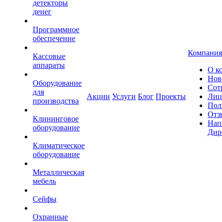
детекторы
денег
Программное
обеспечение
Компания
Кассовые
аппараты
О к
Нов
Оборудование
Сот
для
Акции
Услуги
Блог
Проекты
Лиц
производства
Пол
Отз
Клининговое
Нап
оборудование
Дир
Климатическое
оборудование
Металлическая
мебель
Сейфы
Охранные