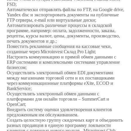
FSD;
Автоматически отправлять файлы по FTP, на Google drive,
Yandex disc и экспортировать документы на публичные
FTP серверы, e-mail или виртуальные диски;
Автоматизировать различные процессы в складской
программе, например: оплата, задолженности, заказы,
рецепты, курсы валют, цены, документы, производство,
печать документов и др.;
Поместить рекламные сообщения на кассовые чеки,
созданные через Microinvest Склад Pro Light;
Настроить коммуникацию и прямой обмен данными с
ERP системами и комплексными системами управление
бизнесом;
Осуществлять электронный обмен EDI документами
между магазинами торговой сети и их поставщиками
через коммуникационные платформы eXite, ECOD и
BankService;
Осуществлять электронный обмен данными с
платформами для онлайн торговли – SummerCart и
OpenCart;
Внедрить систему оценки удовлетворения клиентов
предложенным им обслуживанием.
Создать целостную группу скидочных карт и объединить
разных продавцов в единую программу лояльности
клиентов с помощью нового модуля - Microinvest Club.