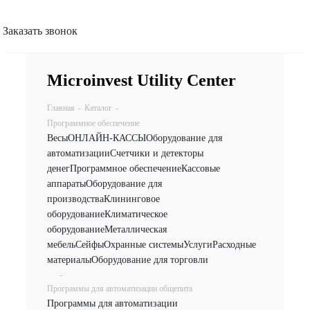
Заказать звонок
Microinvest Utility Center
Главная
-
Каталог
-
Программное обеспечение
Весы
ОНЛАЙН-КАССЫ
Оборудование для
автоматизации
Счетчики и детекторы
денег
Программное обеспечение
Кассовые
аппараты
Оборудование для
производства
Клининговое
оборудование
Климатическое
оборудование
Металлическая
мебель
Сейфы
Охранные системы
Услуги
Расходные
материалы
Оборудование для торговли
-
Программы для автоматизации общепита
Программы для автоматизации