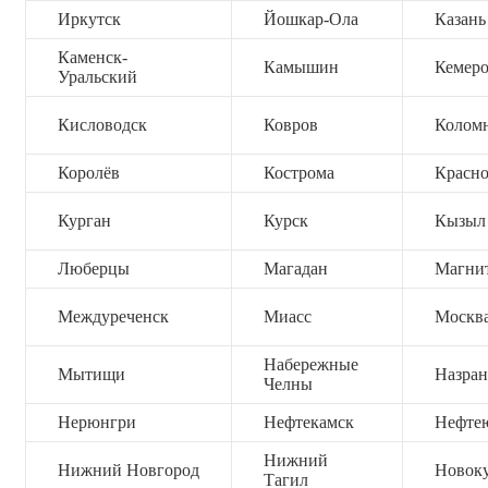
Иркутск
Йошкар-Ола
Казань
Каменск-
Камышин
Кемер
Уральский
Кисловодск
Ковров
Колом
Королёв
Кострома
Красно
Курган
Курск
Кызыл
Люберцы
Магадан
Магни
Междуреченск
Миасс
Москв
Набережные
Мытищи
Назран
Челны
Нерюнгри
Нефтекамск
Нефте
Нижний
Нижний Новгород
Новок
Тагил