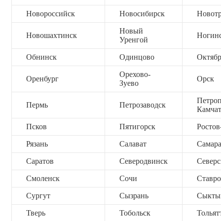
Новороссийск
Новосибирск
Новот
Новый
Новошахтинск
Ногин
Уренгой
Обнинск
Одинцово
Октяб
Орехово-
Оренбург
Орск
Зуево
Петроп
Пермь
Петрозаводск
Камча
Псков
Пятигорск
Ростов
Рязань
Салават
Самар
Саратов
Северодвинск
Северс
Смоленск
Сочи
Ставро
Сургут
Сызрань
Сыкты
Тверь
Тобольск
Тольят