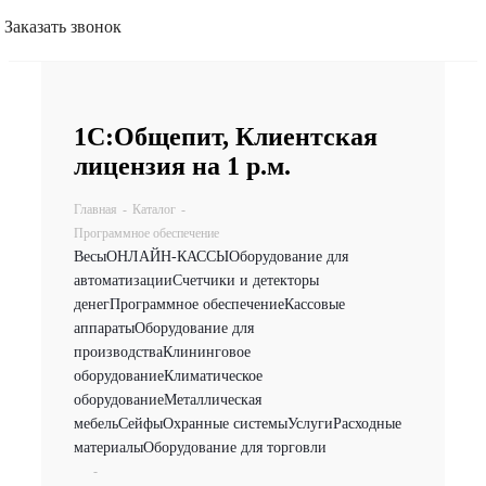
Заказать звонок
1С:Общепит, Клиентская
лицензия на 1 р.м.
Главная
-
Каталог
-
Программное обеспечение
Весы
ОНЛАЙН-КАССЫ
Оборудование для
автоматизации
Счетчики и детекторы
денег
Программное обеспечение
Кассовые
аппараты
Оборудование для
производства
Клининговое
оборудование
Климатическое
оборудование
Металлическая
мебель
Сейфы
Охранные системы
Услуги
Расходные
материалы
Оборудование для торговли
-