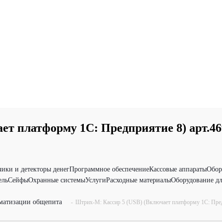
ет платформу 1C: Предприятие 8) арт.46
чики и детекторы денег
Программное обеспечение
Кассовые аппараты
Обор
ель
Сейфы
Охранные системы
Услуги
Расходные материалы
Оборудование дл
матизации общепита
-
Штрих-М: Кассир 5 (USB) (Включает платформу 1C: Пред