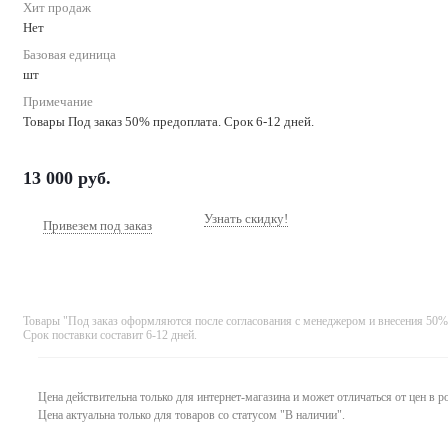
Хит продаж
Нет
Базовая единица
шт
Примечание
Товары Под заказ 50% предоплата. Срок 6-12 дней.
13 000
руб.
Узнать скидку!
Привезем под заказ
Товары "Под заказ оформляются после согласования с менеджером и внесения 50%
Срок поставки составит 6-12 дней.
Цена действительна только для интернет-магазина и может отличаться от цен в 
Цена актуальна только для товаров со статусом "В наличии".