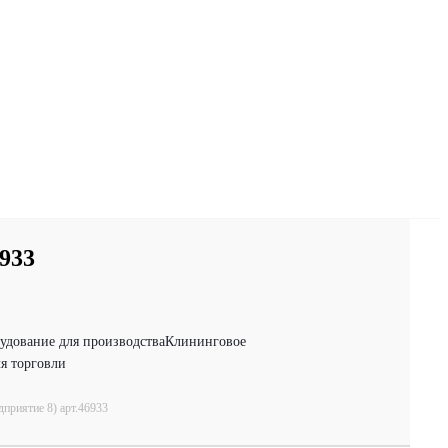
933
удование для производства
Клининговое
я торговли
приятие 8) арт.46933