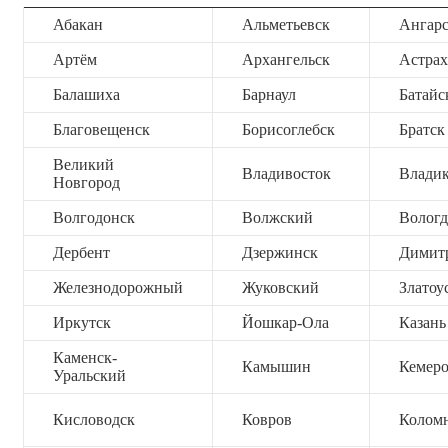
Абакан
Альметьевск
Ангар
Артём
Архангельск
Астрах
Балашиха
Барнаул
Батайс
Благовещенск
Борисоглебск
Братск
Великий
Владивосток
Владик
Новгород
Волгодонск
Волжский
Вологд
Дербент
Дзержинск
Димит
Железнодорожный
Жуковский
Златоу
Иркутск
Йошкар-Ола
Казань
Каменск-
Камышин
Кемер
Уральский
Кисловодск
Ковров
Колом