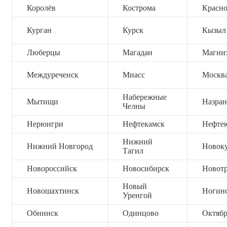
Королёв
Кострома
Красно
Курган
Курск
Кызыл
Люберцы
Магадан
Магни
Междуреченск
Миасс
Москв
Набережные
Мытищи
Назран
Челны
Нерюнгри
Нефтекамск
Нефте
Нижний
Нижний Новгород
Новок
Тагил
Новороссийск
Новосибирск
Новот
Новый
Новошахтинск
Ногин
Уренгой
Обнинск
Одинцово
Октяб