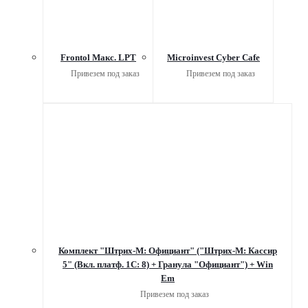
Frontol Макс. LPT
Microinvest Cyber Cafe
Привезем под заказ
Привезем под заказ
Комплект "Штрих-М: Официант" ("Штрих-М: Кассир
5" (Вкл. платф. 1C: 8) + Гранула "Официант") + Win
Em
Привезем под заказ