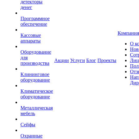
детекторы
денег
Программное
обеспечение
Компания
Кассовые
аппараты
О к
Нов
Оборудование
Сот
для
Акции
Услуги
Блог
Проекты
Лиц
производства
Пол
Отз
Клининговое
Нап
оборудование
Дир
Климатическое
оборудование
Металлическая
мебель
Сейфы
Охранные