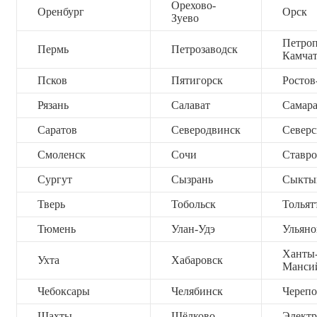
Орехово-
Оренбург
Орск
Зуево
Петроп
Пермь
Петрозаводск
Камча
Псков
Пятигорск
Ростов
Рязань
Салават
Самар
Саратов
Северодвинск
Северс
Смоленск
Сочи
Ставро
Сургут
Сызрань
Сыкты
Тверь
Тобольск
Тольят
Тюмень
Улан-Удэ
Ульяно
Ханты
Ухта
Хабаровск
Манси
Чебоксары
Челябинск
Черепо
Шахты
Щёлково
Электр