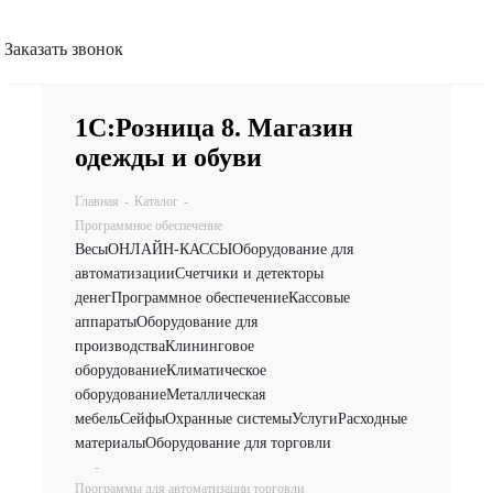
Заказать звонок
1С:Розница 8. Магазин
одежды и обуви
Главная
-
Каталог
-
Программное обеспечение
Весы
ОНЛАЙН-КАССЫ
Оборудование для
автоматизации
Счетчики и детекторы
денег
Программное обеспечение
Кассовые
аппараты
Оборудование для
производства
Клининговое
оборудование
Климатическое
оборудование
Металлическая
мебель
Сейфы
Охранные системы
Услуги
Расходные
материалы
Оборудование для торговли
-
Программы для автоматизации торговли