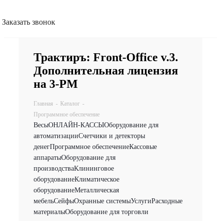
Заказать звонок
Трактиръ: Front-Office v.3.
Дополнительная лицензия
на 3-РМ
Главная
-
Каталог
-
Программное обеспечение
Весы
ОНЛАЙН-КАССЫ
Оборудование для
автоматизации
Счетчики и детекторы
денег
Программное обеспечение
Кассовые
аппараты
Оборудование для
производства
Клининговое
оборудование
Климатическое
оборудование
Металлическая
мебель
Сейфы
Охранные системы
Услуги
Расходные
материалы
Оборудование для торговли