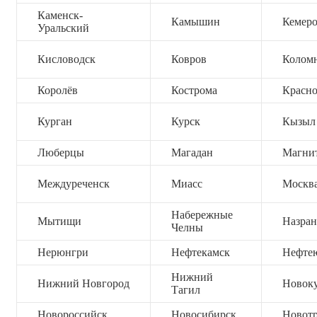
Каменск-
Камышин
Кемер
Уральский
Кисловодск
Ковров
Колом
Королёв
Кострома
Красно
Курган
Курск
Кызыл
Люберцы
Магадан
Магни
Междуреченск
Миасс
Москв
Набережные
Мытищи
Назран
Челны
Нерюнгри
Нефтекамск
Нефте
Нижний
Нижний Новгород
Новок
Тагил
Новороссийск
Новосибирск
Новот