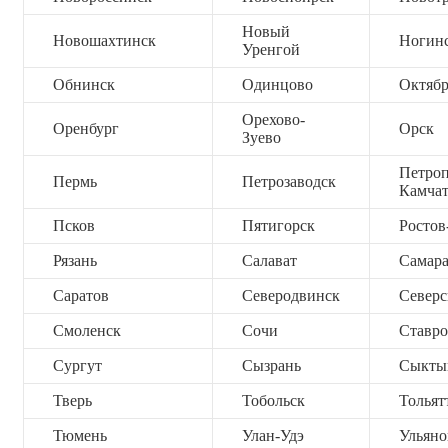
Новый
Новошахтинск
Ногин
Уренгой
Обнинск
Одинцово
Октяб
Орехово-
Оренбург
Орск
Зуево
Петроп
Пермь
Петрозаводск
Камча
Псков
Пятигорск
Ростов
Рязань
Салават
Самар
Саратов
Северодвинск
Северс
Смоленск
Сочи
Ставро
Сургут
Сызрань
Сыкты
Тверь
Тобольск
Тольят
Тюмень
Улан-Удэ
Ульяно