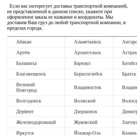
Если вас интересует доставка транспортной компанией,
не представленной в данном списке, укажите при
оформлении заказа ее название и координаты. Мы
доставим Ваш груз до любой транспортной компании, в
пределах города.
Абакан
Альметьевск
Ангар
Артём
Архангельск
Астрах
Балашиха
Барнаул
Батайс
Благовещенск
Борисоглебск
Братск
Великий
Владивосток
Владик
Новгород
Волгодонск
Волжский
Вологд
Дербент
Дзержинск
Димит
Железнодорожный
Жуковский
Златоу
Иркутск
Йошкар-Ола
Казань