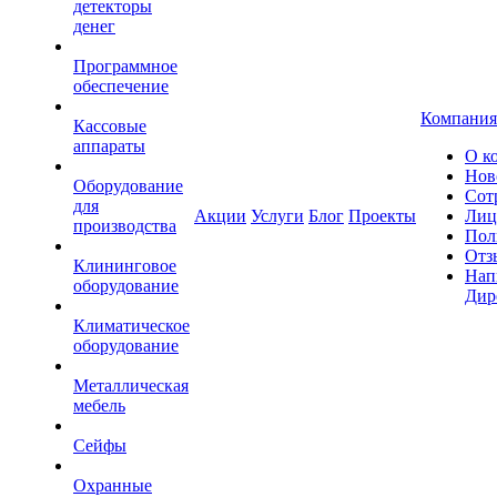
детекторы
денег
Программное
обеспечение
Компания
Кассовые
аппараты
О к
Нов
Оборудование
Сот
для
Акции
Услуги
Блог
Проекты
Лиц
производства
Пол
Отз
Клининговое
Нап
оборудование
Дир
Климатическое
оборудование
Металлическая
мебель
Сейфы
Охранные