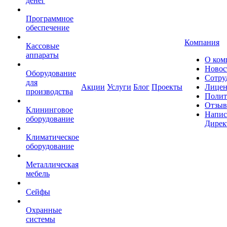
денег
Программное
обеспечение
Компания
Кассовые
аппараты
О ком
Новос
Оборудование
Сотру
для
Акции
Услуги
Блог
Проекты
Лицен
производства
Полит
Отзы
Клининговое
Напис
оборудование
Дирек
Климатическое
оборудование
Металлическая
мебель
Сейфы
Охранные
системы