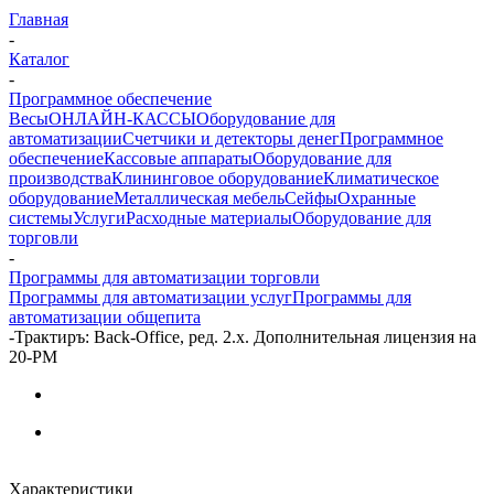
Главная
-
Каталог
-
Программное обеспечение
Весы
ОНЛАЙН-КАССЫ
Оборудование для
автоматизации
Счетчики и детекторы денег
Программное
обеспечение
Кассовые аппараты
Оборудование для
производства
Клининговое оборудование
Климатическое
оборудование
Металлическая мебель
Сейфы
Охранные
системы
Услуги
Расходные материалы
Оборудование для
торговли
-
Программы для автоматизации торговли
Программы для автоматизации услуг
Программы для
автоматизации общепита
-
Трактиръ: Back-Office, ред. 2.х. Дополнительная лицензия на
20-РМ
Характеристики