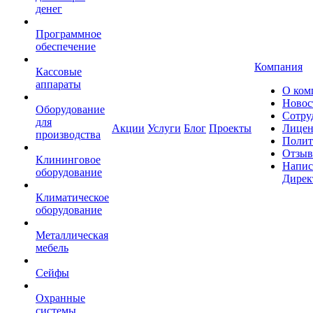
денег
Программное
обеспечение
Компания
Кассовые
аппараты
О ком
Новос
Оборудование
Сотру
для
Акции
Услуги
Блог
Проекты
Лицен
производства
Полит
Отзы
Клининговое
Напис
оборудование
Дирек
Климатическое
оборудование
Металлическая
мебель
Сейфы
Охранные
системы