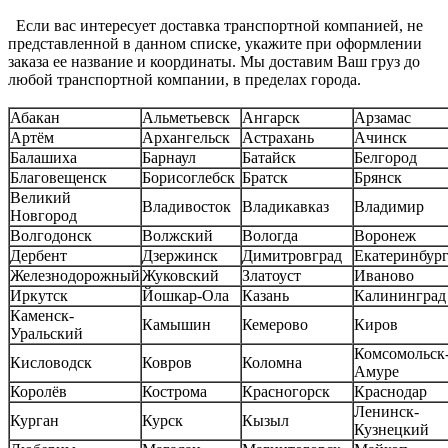
Если вас интересует доставка транспортной компанией, не
представленной в данном списке, укажите при оформлении
заказа ее название и координаты. Мы доставим Ваш груз до
любой транспортной компании, в пределах города.
Абакан
Альметьевск
Ангарск
Арзамас
Артём
Архангельск
Астрахань
Ачинск
Балашиха
Барнаул
Батайск
Белгород
Благовещенск
Борисоглебск
Братск
Брянск
Великий
Владивосток
Владикавказ
Владимир
Новгород
Волгодонск
Волжский
Вологда
Воронеж
Дербент
Дзержинск
Димитровград
Екатеринбур
Железнодорожный
Жуковский
Златоуст
Иваново
Иркутск
Йошкар-Ола
Казань
Калининград
Каменск-
Камышин
Кемерово
Киров
Уральский
Комсомольск-
Кисловодск
Ковров
Коломна
Амуре
Королёв
Кострома
Красногорск
Краснодар
Ленинск-
Курган
Курск
Кызыл
Кузнецкий