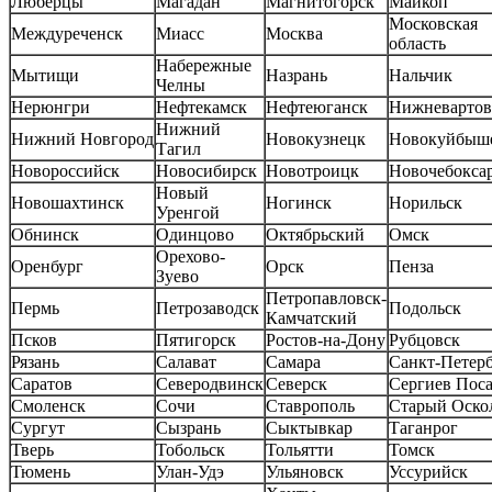
Люберцы
Магадан
Магнитогорск
Майкоп
Московская
Междуреченск
Миасс
Москва
область
Набережные
Мытищи
Назрань
Нальчик
Челны
Нерюнгри
Нефтекамск
Нефтеюганск
Нижневартов
Нижний
Нижний Новгород
Новокузнецк
Новокуйбыш
Тагил
Новороссийск
Новосибирск
Новотроицк
Новочебокса
Новый
Новошахтинск
Ногинск
Норильск
Уренгой
Обнинск
Одинцово
Октябрьский
Омск
Орехово-
Оренбург
Орск
Пенза
Зуево
Петропавловск-
Пермь
Петрозаводск
Подольск
Камчатский
Псков
Пятигорск
Ростов-на-Дону
Рубцовск
Рязань
Салават
Самара
Санкт-Петер
Саратов
Северодвинск
Северск
Сергиев Пос
Смоленск
Сочи
Ставрополь
Старый Оско
Сургут
Сызрань
Сыктывкар
Таганрог
Тверь
Тобольск
Тольятти
Томск
Тюмень
Улан-Удэ
Ульяновск
Уссурийск