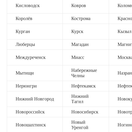
Кисловодск
Ковров
Колом
Королёв
Кострома
Красно
Курган
Курск
Кызыл
Люберцы
Магадан
Магни
Междуреченск
Миасс
Москв
Набережные
Мытищи
Назран
Челны
Нерюнгри
Нефтекамск
Нефте
Нижний
Нижний Новгород
Новок
Тагил
Новороссийск
Новосибирск
Новот
Новый
Новошахтинск
Ногин
Уренгой