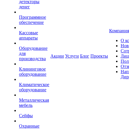
детекторы
денег
Программное
обеспечение
Компания
Кассовые
аппараты
О к
Нов
Оборудование
Сот
для
Акции
Услуги
Блог
Проекты
Лиц
производства
Пол
Отз
Клининговое
Нап
оборудование
Дир
Климатическое
оборудование
Металлическая
мебель
Сейфы
Охранные