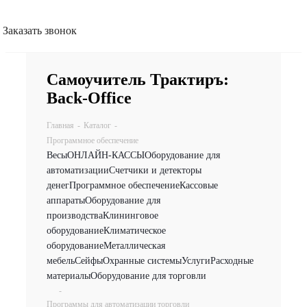
Заказать звонок
Самоучитель Трактиръ:
Back-Office
Главная
-
Каталог
-
Программное обеспечение
Весы
ОНЛАЙН-КАССЫ
Оборудование для
автоматизации
Счетчики и детекторы
денег
Программное обеспечение
Кассовые
аппараты
Оборудование для
производства
Клининговое
оборудование
Климатическое
оборудование
Металлическая
мебель
Сейфы
Охранные системы
Услуги
Расходные
материалы
Оборудование для торговли
-
Программы для автоматизации торговли