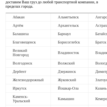
доставим Ваш груз до любой транспортной компании, в
пределах города.
Абакан
Альметьевск
Ангар
Артём
Архангельск
Астрах
Балашиха
Барнаул
Батайс
Благовещенск
Борисоглебск
Братск
Великий
Владивосток
Владик
Новгород
Волгодонск
Волжский
Вологд
Дербент
Дзержинск
Димит
Железнодорожный
Жуковский
Златоу
Иркутск
Йошкар-Ола
Казань
Каменск-
Камышин
Кемер
Уральский