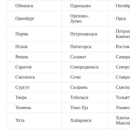
Обнинск
Одинцово
Октяб
Орехово-
Оренбург
Орск
Зуево
Петроп
Пермь
Петрозаводск
Камча
Псков
Пятигорск
Ростов
Рязань
Салават
Самар
Саратов
Северодвинск
Северс
Смоленск
Сочи
Ставро
Сургут
Сызрань
Сыкты
Тверь
Тобольск
Тольят
Тюмень
Улан-Удэ
Ульяно
Ханты
Ухта
Хабаровск
Манси