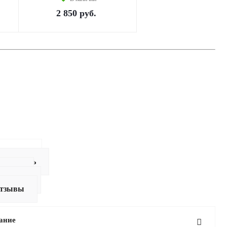
2 850
руб.
писание
ак купить
плата
оставка
тзывы
ание