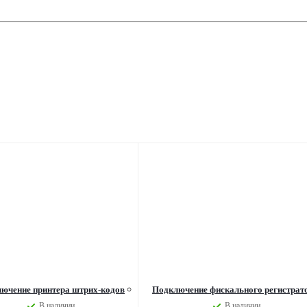
ючение принтера штрих-кодов
Подключение фискального регистрат
В наличии
В наличии