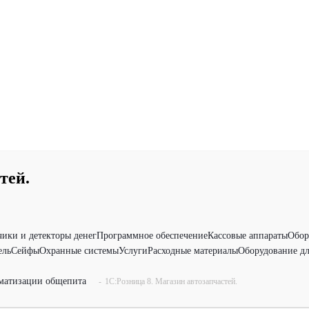
тей.
чики и детекторы денег
Программное обеспечение
Кассовые аппараты
Обор
ель
Сейфы
Охранные системы
Услуги
Расходные материалы
Оборудование дл
матизации общепита
-
1С:Розница 8. Магазин автозапчастей.