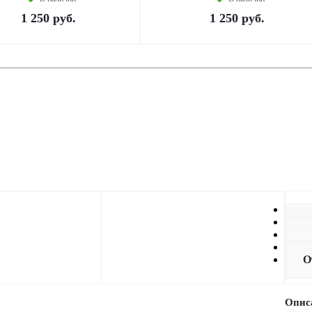
1 250
руб.
1 250
руб.
О
К
О
Д
О
Опис