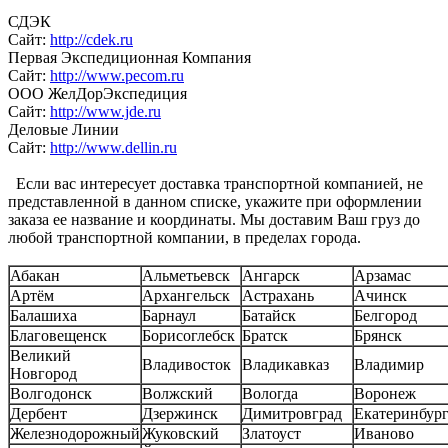
СДЭК
Сайт:
http://cdek.ru
Первая Экспедиционная Компания
Сайт:
http://www.pecom.ru
ООО ЖелДорЭкспедиция
Сайт:
http://www.jde.ru
Деловые Линии
Сайт:
http://www.dellin.ru
Если вас интересует доставка транспортной компанией, не
представленной в данном списке, укажите при оформлении
заказа ее название и координаты. Мы доставим Ваш груз до
любой транспортной компании, в пределах города.
Абакан
Альметьевск
Ангарск
Арзамас
Артём
Архангельск
Астрахань
Ачинск
Балашиха
Барнаул
Батайск
Белгород
Благовещенск
Борисоглебск
Братск
Брянск
Великий
Владивосток
Владикавказ
Владимир
Новгород
Волгодонск
Волжский
Вологда
Воронеж
Дербент
Дзержинск
Димитровград
Екатеринбур
Железнодорожный
Жуковский
Златоуст
Иваново