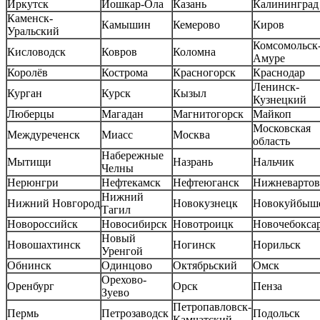
Иркутск
Йошкар-Ола
Казань
Калининград
Каменск-
Камышин
Кемерово
Киров
Уральский
Комсомольск-
Кисловодск
Ковров
Коломна
Амуре
Королёв
Кострома
Красногорск
Краснодар
Ленинск-
Курган
Курск
Кызыл
Кузнецкий
Люберцы
Магадан
Магнитогорск
Майкоп
Московская
Междуреченск
Миасс
Москва
область
Набережные
Мытищи
Назрань
Нальчик
Челны
Нерюнгри
Нефтекамск
Нефтеюганск
Нижневартов
Нижний
Нижний Новгород
Новокузнецк
Новокуйбыш
Тагил
Новороссийск
Новосибирск
Новотроицк
Новочебокса
Новый
Новошахтинск
Ногинск
Норильск
Уренгой
Обнинск
Одинцово
Октябрьский
Омск
Орехово-
Оренбург
Орск
Пенза
Зуево
Петропавловск-
Пермь
Петрозаводск
Подольск
Камчатский