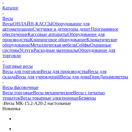
-
Каталог
-
Весы
Весы
ОНЛАЙН-КАССЫ
Оборудование для
автоматизации
Счетчики и детекторы денег
Программное
обеспечение
Кассовые аппараты
Оборудование для
производства
Клининговое оборудование
Климатическое
оборудование
Металлическая мебель
Сейфы
Охранные
системы
Услуги
Расходные материалы
Оборудование для
торговли
-
Торговые весы
Весы для торговли
Весы для производства
Весы для
склада
Весы для учреждений
Весы для дома
Гири
Динамометры
-
Весы фасовочные
Весы торговые
Весы механические
Весы с печатью
этикеток
Весы товарные электронные
Безмены
-
Весы МК-15.2-А20-2 настольные
Новинка