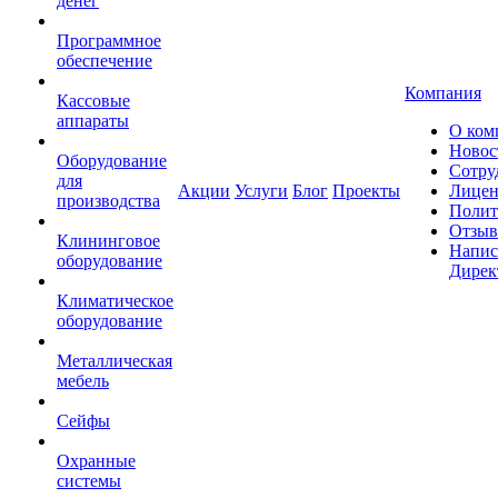
денег
Программное
обеспечение
Компания
Кассовые
аппараты
О ком
Новос
Оборудование
Сотру
для
Акции
Услуги
Блог
Проекты
Лицен
производства
Полит
Отзы
Клининговое
Напис
оборудование
Дирек
Климатическое
оборудование
Металлическая
мебель
Сейфы
Охранные
системы