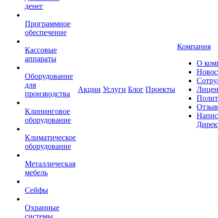
денег
Программное
обеспечение
Компания
Кассовые
аппараты
О ком
Новос
Оборудование
Сотру
для
Акции
Услуги
Блог
Проекты
Лицен
производства
Полит
Отзы
Клининговое
Напис
оборудование
Дирек
Климатическое
оборудование
Металлическая
мебель
Сейфы
Охранные
системы