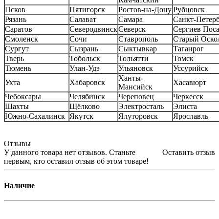
Псков
Пятигорск
Ростов-на-Дону
Рубцовск
Рязань
Салават
Самара
Санкт-Петер
Саратов
Северодвинск
Северск
Сергиев Пос
Смоленск
Сочи
Ставрополь
Старый Оско
Сургут
Сызрань
Сыктывкар
Таганрог
Тверь
Тобольск
Тольятти
Томск
Тюмень
Улан-Удэ
Ульяновск
Уссурийск
Ханты-
Ухта
Хабаровск
Хасавюрт
Мансийск
Чебоксары
Челябинск
Череповец
Черкесск
Шахты
Щёлково
Электросталь
Элиста
Южно-Сахалинск
Якутск
Ялуторовск
Ярославль
Отзывы
У данного товара нет отзывов. Станьте
Оставить отзыв
первым, кто оставил отзыв об этом товаре!
Наличие