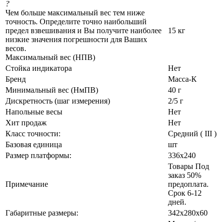
?
Чем больше максимальный вес тем ниже
точность. Определите точно наибольший
предел взвешивания и Вы получите наиболее
15 кг
низкие значения погрешности для Ваших
весов.
Максимальный вес (НПВ)
Стойка индикатора
Нет
Бренд
Масса-К
Минимальный вес (НмПВ)
40 г
Дискретность (шаг измерения)
2/5 г
Напольные весы
Нет
Хит продаж
Нет
Класс точности:
Средний ( III )
Базовая единица
шт
Размер платформы:
336х240
Товары Под
заказ 50%
Примечание
предоплата.
Срок 6-12
дней.
Габаритные размеры:
342х280х60