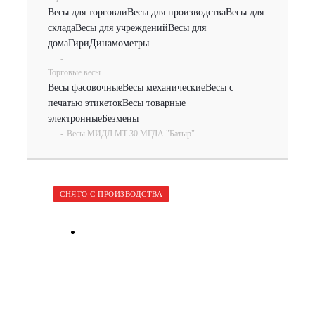
Весы для торговли
Весы для производства
Весы для
склада
Весы для учреждений
Весы для
дома
Гири
Динамометры
-
Торговые весы
Весы фасовочные
Весы механические
Весы с
печатью этикеток
Весы товарные
электронные
Безмены
-
Весы МИДЛ МТ 30 МГДА "Батыр"
СНЯТО С ПРОИЗВОДСТВА