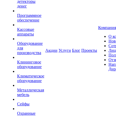
детекторы
денег
Программное
обеспечение
Компания
Кассовые
аппараты
О к
Нов
Оборудование
Сот
для
Акции
Услуги
Блог
Проекты
Лиц
производства
Пол
Отз
Клининговое
Нап
оборудование
Дир
Климатическое
оборудование
Металлическая
мебель
Сейфы
Охранные