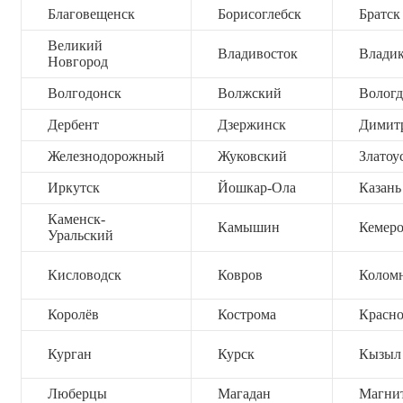
Благовещенск
Борисоглебск
Братск
Великий
Владивосток
Владик
Новгород
Волгодонск
Волжский
Вологд
Дербент
Дзержинск
Димит
Железнодорожный
Жуковский
Златоу
Иркутск
Йошкар-Ола
Казань
Каменск-
Камышин
Кемер
Уральский
Кисловодск
Ковров
Колом
Королёв
Кострома
Красно
Курган
Курск
Кызыл
Люберцы
Магадан
Магни