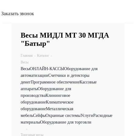
Заказать звонок
Весы МИДЛ МТ 30 МГДА
"Батыр"
Главная
-
Каталог
-
Весы
Весы
ОНЛАЙН-КАССЫ
Оборудование для
автоматизации
Счетчики и детекторы
денег
Программное обеспечение
Кассовые
аппараты
Оборудование для
производства
Клининговое
оборудование
Климатическое
оборудование
Металлическая
мебель
Сейфы
Охранные системы
Услуги
Расходные
материалы
Оборудование для торговли
-
Торговые весы