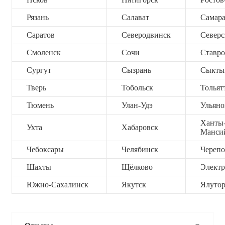
Рязань
Салават
Самар
Саратов
Северодвинск
Северс
Смоленск
Сочи
Ставро
Сургут
Сызрань
Сыкты
Тверь
Тобольск
Тольят
Тюмень
Улан-Удэ
Ульяно
Ханты
Ухта
Хабаровск
Манси
Чебоксары
Челябинск
Черепо
Шахты
Щёлково
Электр
Южно-Сахалинск
Якутск
Ялутор