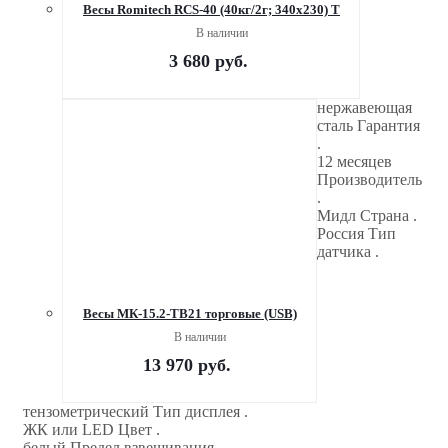
Весы Romitech RCS-40 (40кг/2г; 340х230) Т
В наличии
3 680
руб.
нержавеющая
сталь Гарантия
.
12 месяцев
Производитель
.
Мидл Страна .
Россия Тип
датчика .
Весы МК-15.2-ТВ21 торговые (USB)
В наличии
13 970
руб.
тензометрический Тип дисплея .
ЖК или LED Цвет .
белый Предел взвешивания .