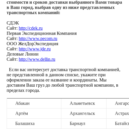
стоимости и сроков доставки выбранного Вами товара
в Ваш город, выбрав одну из ниже представленных
транспортных компаний:
СДЭК
Сайт:
http://cdek.ru
Первая Экспедиционная Компания
Сайт:
http://www.pecom.ru
ООО ЖелДорЭкспедиция
Сайт:
http://www.jde.ru
Деловые Линии
Сайт:
http://www.dellin.ru
Если вас интересует доставка транспортной компанией,
не представленной в данном списке, укажите при
оформлении заказа ее название и координаты. Мы
доставим Ваш груз до любой транспортной компании, в
пределах города.
Абакан
Альметьевск
Ангар
Артём
Архангельск
Астрах
Балашиха
Барнаул
Батайс