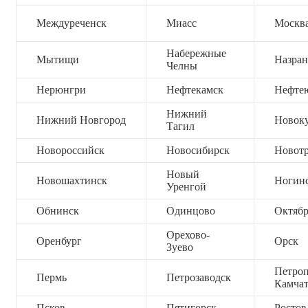
Междуреченск
Миасс
Москв
Набережные
Мытищи
Назран
Челны
Нерюнгри
Нефтекамск
Нефте
Нижний
Нижний Новгород
Новок
Тагил
Новороссийск
Новосибирск
Новот
Новый
Новошахтинск
Ногин
Уренгой
Обнинск
Одинцово
Октяб
Орехово-
Оренбург
Орск
Зуево
Петроп
Пермь
Петрозаводск
Камча
Псков
Пятигорск
Ростов