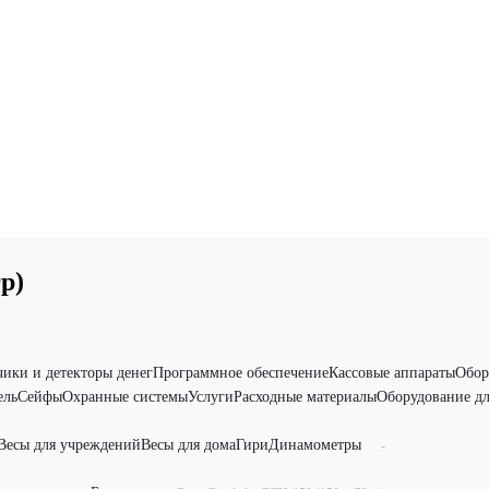
р)
чики и детекторы денег
Программное обеспечение
Кассовые аппараты
Обор
ель
Сейфы
Охранные системы
Услуги
Расходные материалы
Оборудование дл
Весы для учреждений
Весы для дома
Гири
Динамометры
-