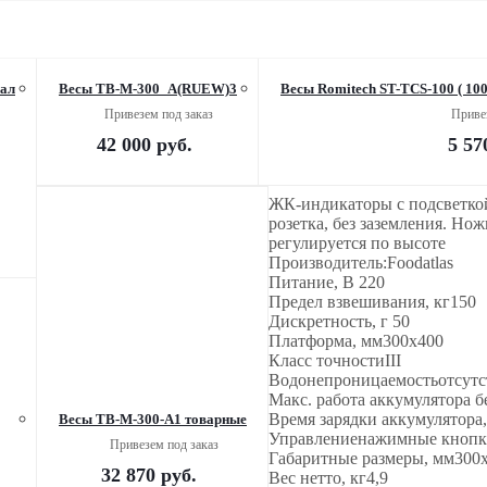
нал
Весы TB-M-300_А(RUEW)3
Привезем под заказ
Приве
42 000
руб.
5 57
ЖК-индикаторы с подсветкой:
розетка, без заземления. Но
регулируется по высоте
Производитель:Foodatlas
Питание, В 220
Предел взвешивания, кг150
Дискретность, г 50
Платформа, мм300x400
Класс точностиIII
Водонепроницаемостьотсутс
Макс. работа аккумулятора б
Время зарядки аккумулятора,
Весы TB-М-300-А1 товарные
Управлениенажимные кноп
Привезем под заказ
Габаритные размеры, мм300
32 870
руб.
Вес нетто, кг4,9