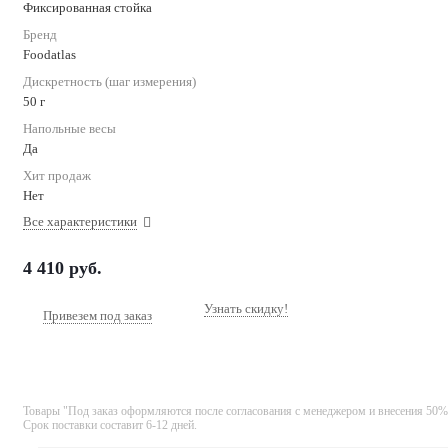
Фиксированная стойка
Бренд
Foodatlas
Дискретность (шаг измерения)
50 г
Напольные весы
Да
Хит продаж
Нет
Все характеристики
4 410
руб.
Узнать скидку!
Привезем под заказ
Товары "Под заказ оформляются после согласования с менеджером и внесения 50%
Срок поставки составит 6-12 дней.