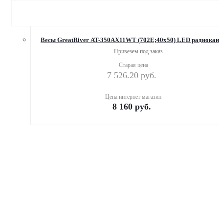
Весы GreatRiver AT-350AX11WT (702E;40x50) LЕD радиока
Привезем под заказ
Старая цена
7 526.20
руб.
Цена интернет магазин
8 160
руб.