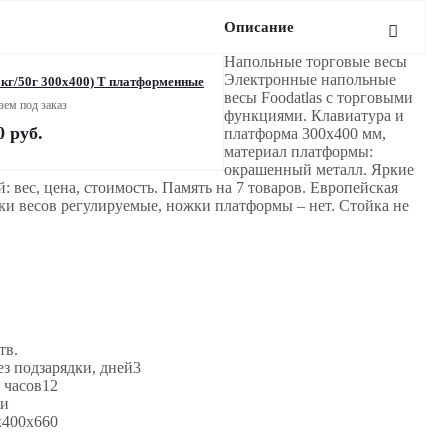
Описание
Напольные торговые весы
Электронные напольные
Весы Romitech ST-TCS-100 ( 100кг/50г 300х400) Т платформенные
весы Foodatlas с торговыми
зем под заказ
функциями. Клавиатура и
0
руб.
платформа 300х400 мм,
материал платформы:
окрашенный металл. Яркие
 вес, цена, стоимость. Память на 7 товаров. Европейская
жки весов регулируемые, ножки платформы – нет. Стойка не
тв.
ез подзарядки, дней3
 часов12
ки
x400x660