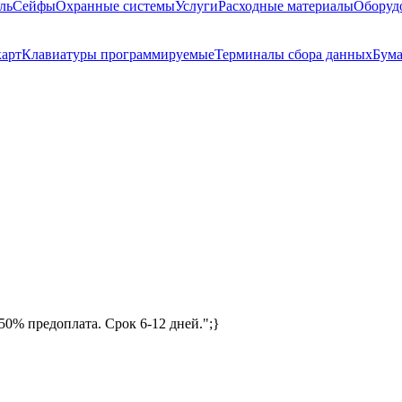
ль
Сейфы
Охранные системы
Услуги
Расходные материалы
Оборуд
карт
Клавиатуры программируемые
Терминалы сбора данных
Бума
50% предоплата. Срок 6-12 дней.";}