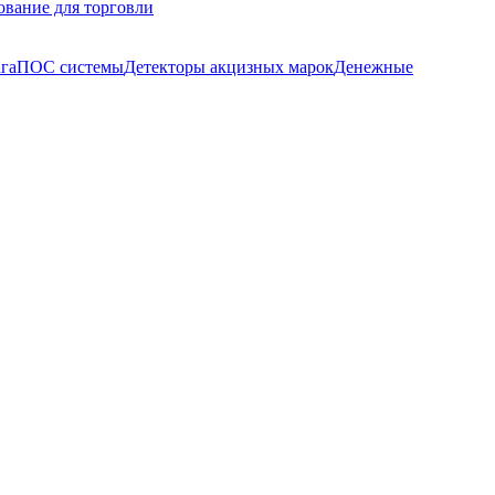
ование для торговли
га
ПОС системы
Детекторы акцизных марок
Денежные