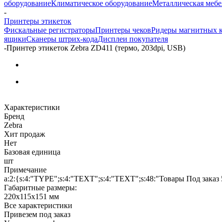
оборудование
Климатическое оборудование
Металлическая мебе
-
Принтеры этикеток
Фискальные регистраторы
Принтеры чеков
Ридеры магнитных 
ящики
Сканеры штрих-кода
Дисплеи покупателя
-
Принтер этикеток Zebra ZD411 (термо, 203dpi, USB)
Характеристики
Бренд
Zebra
Хит продаж
Нет
Базовая единица
шт
Примечание
a:2:{s:4:"TYPE";s:4:"TEXT";s:4:"TEXT";s:48:"Товары Под заказ 
Габаритные размеры:
220x115x151 мм
Все характеристики
Привезем под заказ