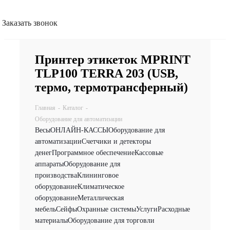
Заказать звонок
Принтер этикеток MPRINT
TLP100 TERRA 203 (USB,
термо, термотрансферный)
Главная
-
Каталог
-
Оборудование для автоматизации
Весы
ОНЛАЙН-КАССЫ
Оборудование для
автоматизации
Счетчики и детекторы
денег
Программное обеспечение
Кассовые
аппараты
Оборудование для
производства
Клининговое
оборудование
Климатическое
оборудование
Металлическая
мебель
Сейфы
Охранные системы
Услуги
Расходные
материалы
Оборудование для торговли