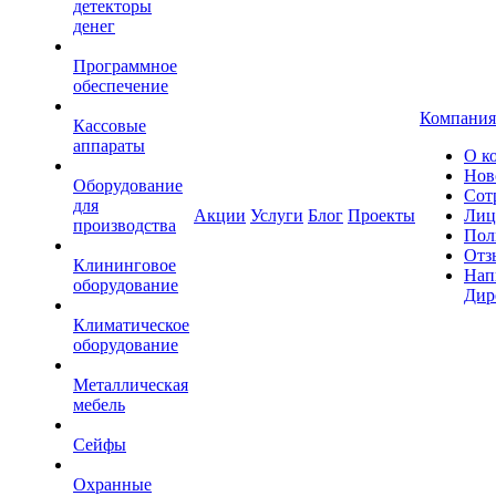
детекторы
денег
Программное
обеспечение
Компания
Кассовые
аппараты
О к
Нов
Оборудование
Сот
для
Акции
Услуги
Блог
Проекты
Лиц
производства
Пол
Отз
Клининговое
Нап
оборудование
Дир
Климатическое
оборудование
Металлическая
мебель
Сейфы
Охранные