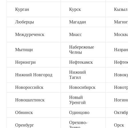
Курган
Курск
Кызыл
Люберцы
Магадан
Магни
Междуреченск
Миасс
Москв
Набережные
Мытищи
Назран
Челны
Нерюнгри
Нефтекамск
Нефте
Нижний
Нижний Новгород
Новок
Тагил
Новороссийск
Новосибирск
Новот
Новый
Новошахтинск
Ногин
Уренгой
Обнинск
Одинцово
Октяб
Орехово-
Оренбург
Орск
Зуево