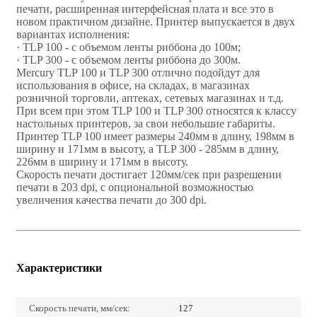
печати, расширенная интерфейсная плата и все это в
новом практичном дизайне. Принтер выпускается в двух
вариантах исполнения:
· TLP 100 - с объемом ленты риббона до 100м;
· TLP 300 - с объемом ленты риббона до 300м.
Mercury TLP 100 и TLP 300 отлично подойдут для
использования в офисе, на складах, в магазинах
розничной торговли, аптеках, сетевых магазинах и т.д.
При всем при этом TLP 100 и TLP 300 относятся к классу
настольных принтеров, за свои небольшие габариты.
Принтер TLP 100 имеет размеры 240мм в длину, 198мм в
ширину и 171мм в высоту, а TLP 300 - 285мм в длину,
226мм в ширину и 171мм в высоту.
Скорость печати достигает 120мм/сек при разрешении
печати в 203 dpi, с опциональной возможностью
увеличения качества печати до 300 dpi.
Характеристики
Скорость печати, мм/сек:
127