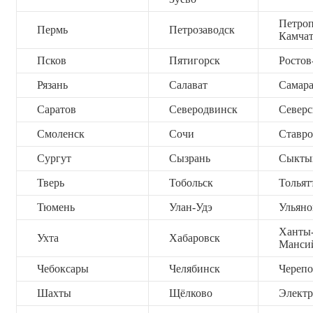
Петроп
Пермь
Петрозаводск
Камча
Псков
Пятигорск
Ростов
Рязань
Салават
Самар
Саратов
Северодвинск
Северс
Смоленск
Сочи
Ставро
Сургут
Сызрань
Сыкты
Тверь
Тобольск
Тольят
Тюмень
Улан-Удэ
Ульяно
Ханты
Ухта
Хабаровск
Манси
Чебоксары
Челябинск
Черепо
Шахты
Щёлково
Электр