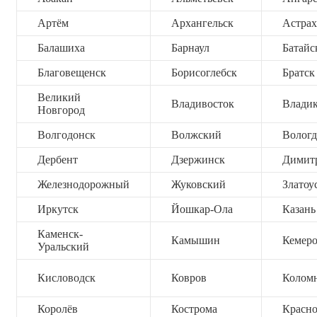
Артём
Архангельск
Астрах
Балашиха
Барнаул
Батайс
Благовещенск
Борисоглебск
Братск
Великий
Владивосток
Владик
Новгород
Волгодонск
Волжский
Вологд
Дербент
Дзержинск
Димит
Железнодорожный
Жуковский
Златоу
Иркутск
Йошкар-Ола
Казань
Каменск-
Камышин
Кемер
Уральский
Кисловодск
Ковров
Колом
Королёв
Кострома
Красно