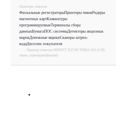
-
Принтеры этикеток
Фискальные регистраторы
Принтеры чеков
Ридеры
магнитных карт
Клавиатуры
программируемые
Терминалы сбора
данных
Бумага
ПОС системы
Детекторы акцизных
марок
Денежные ящики
Сканеры штрих-
кода
Дисплеи покупателя
-
Принтер этикеток MPRINT TLP100 TERRA 203 (USB,
термо, термотрансферный)