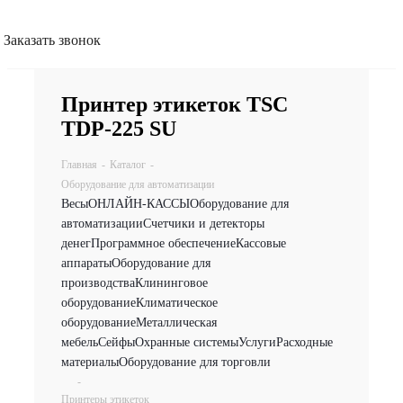
Заказать звонок
Принтер этикеток TSC
TDP-225 SU
Главная
-
Каталог
-
Оборудование для автоматизации
Весы
ОНЛАЙН-КАССЫ
Оборудование для
автоматизации
Счетчики и детекторы
денег
Программное обеспечение
Кассовые
аппараты
Оборудование для
производства
Клининговое
оборудование
Климатическое
оборудование
Металлическая
мебель
Сейфы
Охранные системы
Услуги
Расходные
материалы
Оборудование для торговли
-
Принтеры этикеток