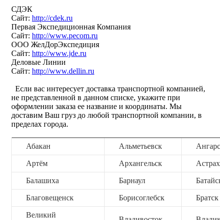
СДЭК
Сайт:
http://cdek.ru
Первая Экспедиционная Компания
Сайт:
http://www.pecom.ru
ООО ЖелДорЭкспедиция
Сайт:
http://www.jde.ru
Деловые Линии
Сайт:
http://www.dellin.ru
Если вас интересует доставка транспортной компанией,
не представленной в данном списке, укажите при
оформлении заказа ее название и координаты. Мы
доставим Ваш груз до любой транспортной компании, в
пределах города.
Абакан
Альметьевск
Ангар
Артём
Архангельск
Астрах
Балашиха
Барнаул
Батайс
Благовещенск
Борисоглебск
Братск
Великий
Владивосток
Владик