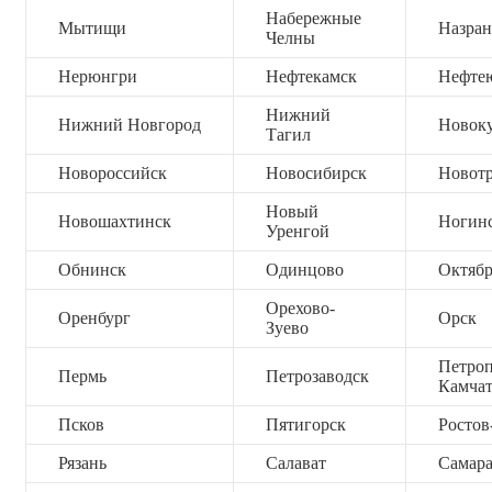
Набережные
Мытищи
Назран
Челны
Нерюнгри
Нефтекамск
Нефте
Нижний
Нижний Новгород
Новок
Тагил
Новороссийск
Новосибирск
Новот
Новый
Новошахтинск
Ногин
Уренгой
Обнинск
Одинцово
Октяб
Орехово-
Оренбург
Орск
Зуево
Петроп
Пермь
Петрозаводск
Камча
Псков
Пятигорск
Ростов
Рязань
Салават
Самар