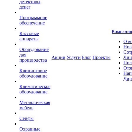
детекторы
денег
Программное
обеспечение
Компания
Кассовые
аппараты
О к
Нов
Оборудование
Сот
для
Акции
Услуги
Блог
Проекты
Лиц
производства
Пол
Отз
Клининговое
Нап
оборудование
Дир
Климатическое
оборудование
Металлическая
мебель
Сейфы
Охранные