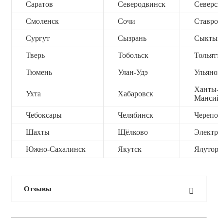
Саратов
Северодвинск
Северс
Смоленск
Сочи
Ставро
Сургут
Сызрань
Сыкты
Тверь
Тобольск
Тольят
Тюмень
Улан-Удэ
Ульяно
Ханты
Ухта
Хабаровск
Манси
Чебоксары
Челябинск
Черепо
Шахты
Щёлково
Электр
Южно-Сахалинск
Якутск
Ялутор
Отзывы