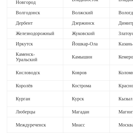
Новгород
Волгодонск
Волжский
Вологд
Дербент
Дзержинск
Димит
Железнодорожный
Жуковский
Златоу
Иркутск
Йошкар-Ола
Казань
Каменск-
Камышин
Кемер
Уральский
Кисловодск
Ковров
Колом
Королёв
Кострома
Красно
Курган
Курск
Кызыл
Люберцы
Магадан
Магни
Междуреченск
Миасс
Москв