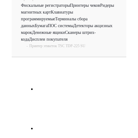
Фискальные регистраторы
Принтеры чеков
Ридеры
магнитных карт
Клавиатуры
программируемые
Терминалы сбора
данных
Бумага
ПОС системы
Детекторы акцизных
марок
Денежные ящики
Сканеры штрих-
кода
Дисплеи покупателя
-
Принтер этикеток TSC TDP-225 SU