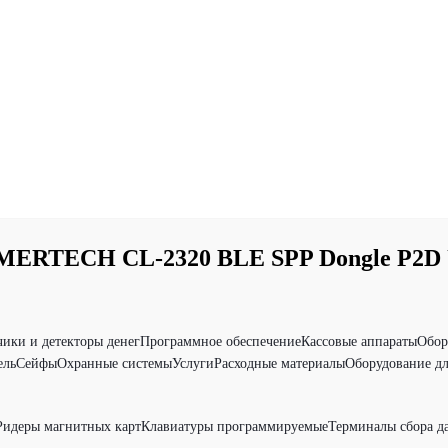
 MERTECH CL-2320 BLE SPP Dongle P2D 
чики и детекторы денег
Программное обеспечение
Кассовые аппараты
Обор
ель
Сейфы
Охранные системы
Услуги
Расходные материалы
Оборудование дл
Ридеры магнитных карт
Клавиатуры программируемые
Терминалы сбора д