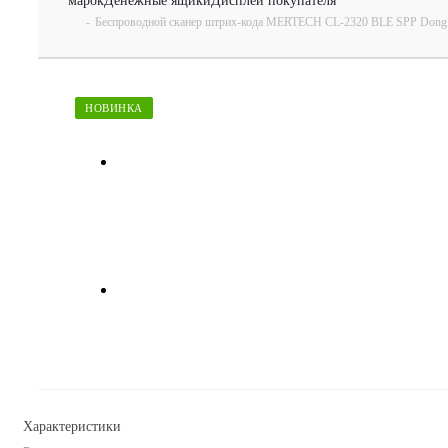
марок
Денежные ящики
Дисплеи покупателя
-
Беспроводной сканер штрих-кода MERTECH CL-2320 BLE SPP Dongl
НОВИНКА
Характеристики