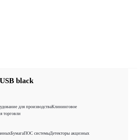
USB black
удование для производства
Клининговое
я торговли
анных
Бумага
ПОС системы
Детекторы акцизных