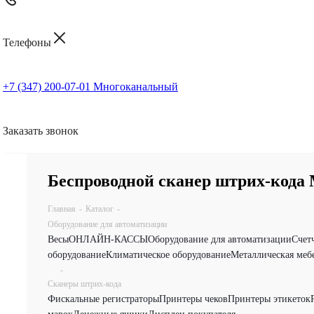
Телефоны
+7 (347) 200-07-01
Многоканальный
Заказать звонок
Беспроводной сканер штрих-кода
Главная
-
Каталог
-
Оборудование для автоматизации
Весы
ОНЛАЙН-КАССЫ
Оборудование для автоматизации
Счет
оборудование
Климатическое оборудование
Металлическая меб
-
Сканеры штрих-кода
Фискальные регистраторы
Принтеры чеков
Принтеры этикеток