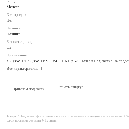
Бренд
Mertech
Хит продаж
Нет
Новинка
Новинка
Базовая единица
шт
Примечание
a:2:{s:4:"TYPE";s:4:"TEXT";s:4:"TEXT";s:48:"Товары Под заказ 50% предоп
Все характеристики
Узнать скидку!
Привезем под заказ
Товары "Под заказ оформляются после согласования с менеджером и внесения 50%
Срок поставки составит 6-12 дней.