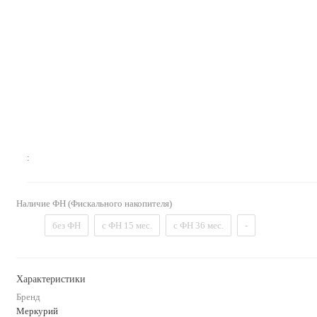
:
Наличие ФН (Фискального накопителя)
без ФН
с ФН 15 мес.
с ФН 36 мес.
-
Характеристики
Бренд
Меркурий