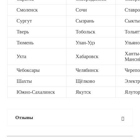
Смоленск
Сочи
Ставро
Сургут
Сызрань
Сыкты
Тверь
Тобольск
Тольят
Тюмень
Улан-Удэ
Ульяно
Ханты
Ухта
Хабаровск
Манси
Чебоксары
Челябинск
Черепо
Шахты
Щёлково
Электр
Южно-Сахалинск
Якутск
Ялутор
Отзывы