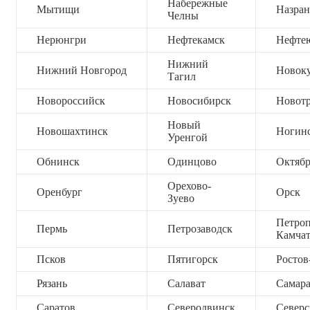
Набережные
Мытищи
Назран
Челны
Нерюнгри
Нефтекамск
Нефте
Нижний
Нижний Новгород
Новок
Тагил
Новороссийск
Новосибирск
Новот
Новый
Новошахтинск
Ногин
Уренгой
Обнинск
Одинцово
Октяб
Орехово-
Оренбург
Орск
Зуево
Петроп
Пермь
Петрозаводск
Камча
Псков
Пятигорск
Ростов
Рязань
Салават
Самар
Саратов
Северодвинск
Северс