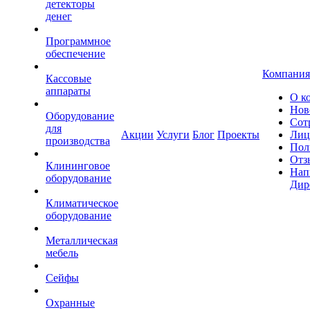
детекторы
денег
Программное
обеспечение
Компания
Кассовые
аппараты
О к
Нов
Оборудование
Сот
для
Акции
Услуги
Блог
Проекты
Лиц
производства
Пол
Отз
Клининговое
Нап
оборудование
Дир
Климатическое
оборудование
Металлическая
мебель
Сейфы
Охранные