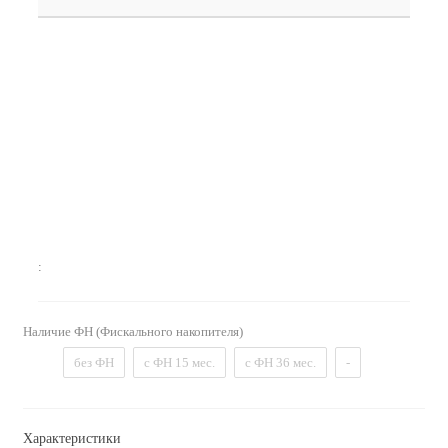
:
Наличие ФН (Фискального накопителя)
без ФН
с ФН 15 мес.
с ФН 36 мес.
-
Характеристики