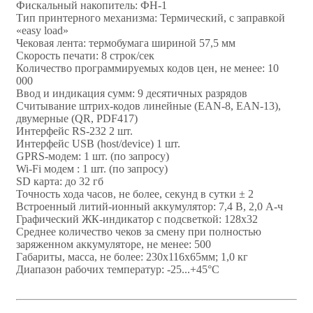
Фискальный накопитель: ФН-1
Тип принтерного механизма: Термический, с заправкой
«easy load»
Чековая лента: термобумага шириной 57,5 мм
Скорость печати: 8 строк/сек
Количество программируемых кодов цен, не менее: 10
000
Ввод и индикация сумм: 9 десятичных разрядов
Считывание штрих-кодов линейные (EAN-8, ЕАN-13),
двумерные (QR, PDF417)
Интерфейс RS-232 2 шт.
Интерфейс USB (host/device) 1 шт.
GPRS-модем: 1 шт. (по запросу)
Wi-Fi модем : 1 шт. (по запросу)
SD карта: до 32 гб
Точность хода часов, не более, секунд в сутки ± 2
Встроенный литий-ионный аккумулятор: 7,4 В, 2,0 А-ч
Графический ЖК-индикатор с подсветкой: 128х32
Среднее количество чеков за смену при полностью
заряженном аккумуляторе, не менее: 500
Габариты, масса, не более: 230х116х65мм; 1,0 кг
Диапазон рабочих температур: -25...+45°С