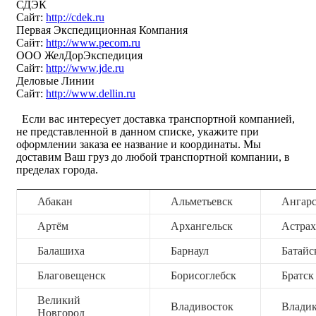
СДЭК
Сайт:
http://cdek.ru
Первая Экспедиционная Компания
Сайт:
http://www.pecom.ru
ООО ЖелДорЭкспедиция
Сайт:
http://www.jde.ru
Деловые Линии
Сайт:
http://www.dellin.ru
Если вас интересует доставка транспортной компанией,
не представленной в данном списке, укажите при
оформлении заказа ее название и координаты. Мы
доставим Ваш груз до любой транспортной компании, в
пределах города.
Абакан
Альметьевск
Ангар
Артём
Архангельск
Астрах
Балашиха
Барнаул
Батайс
Благовещенск
Борисоглебск
Братск
Великий
Владивосток
Владик
Новгород