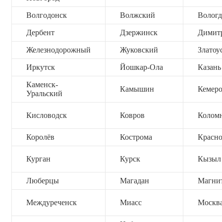
Волгодонск
Волжский
Вологд
Дербент
Дзержинск
Димит
Железнодорожный
Жуковский
Златоу
Иркутск
Йошкар-Ола
Казань
Каменск-
Камышин
Кемер
Уральский
Кисловодск
Ковров
Колом
Королёв
Кострома
Красно
Курган
Курск
Кызыл
Люберцы
Магадан
Магни
Междуреченск
Миасс
Москв