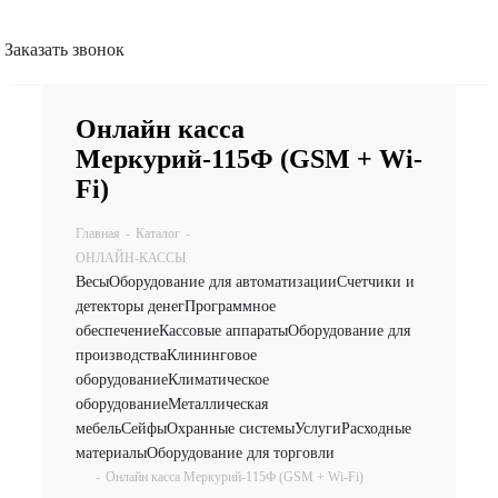
Заказать звонок
Онлайн касса
Меркурий-115Ф (GSM + Wi-
Fi)
Главная
-
Каталог
-
ОНЛАЙН-КАССЫ
Весы
Оборудование для автоматизации
Счетчики и
детекторы денег
Программное
обеспечение
Кассовые аппараты
Оборудование для
производства
Клининговое
оборудование
Климатическое
оборудование
Металлическая
мебель
Сейфы
Охранные системы
Услуги
Расходные
материалы
Оборудование для торговли
-
Онлайн касса Меркурий-115Ф (GSM + Wi-Fi)