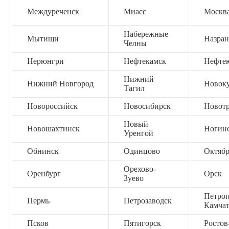
Междуреченск
Миасс
Москв
Набережные
Мытищи
Назран
Челны
Нерюнгри
Нефтекамск
Нефте
Нижний
Нижний Новгород
Новок
Тагил
Новороссийск
Новосибирск
Новот
Новый
Новошахтинск
Ногин
Уренгой
Обнинск
Одинцово
Октяб
Орехово-
Оренбург
Орск
Зуево
Петроп
Пермь
Петрозаводск
Камча
Псков
Пятигорск
Ростов