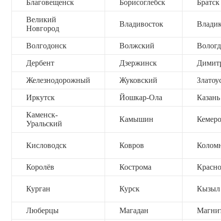
Благовещенск
Борисоглебск
Братск
Великий
Владивосток
Владик
Новгород
Волгодонск
Волжский
Вологд
Дербент
Дзержинск
Димит
Железнодорожный
Жуковский
Златоу
Иркутск
Йошкар-Ола
Казань
Каменск-
Камышин
Кемер
Уральский
Кисловодск
Ковров
Колом
Королёв
Кострома
Красно
Курган
Курск
Кызыл
Люберцы
Магадан
Магни