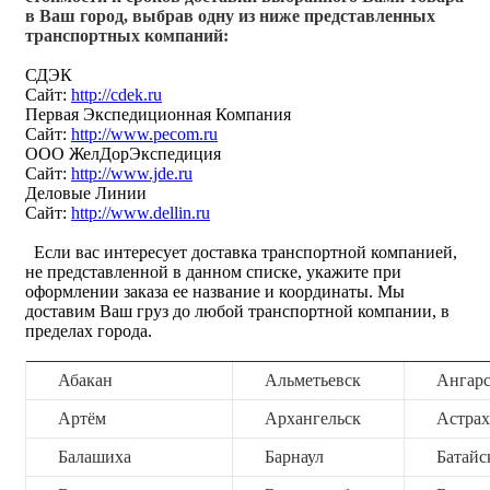
в Ваш город, выбрав одну из ниже представленных
транспортных компаний:
СДЭК
Сайт:
http://cdek.ru
Первая Экспедиционная Компания
Сайт:
http://www.pecom.ru
ООО ЖелДорЭкспедиция
Сайт:
http://www.jde.ru
Деловые Линии
Сайт:
http://www.dellin.ru
Если вас интересует доставка транспортной компанией,
не представленной в данном списке, укажите при
оформлении заказа ее название и координаты. Мы
доставим Ваш груз до любой транспортной компании, в
пределах города.
Абакан
Альметьевск
Ангар
Артём
Архангельск
Астрах
Балашиха
Барнаул
Батайс