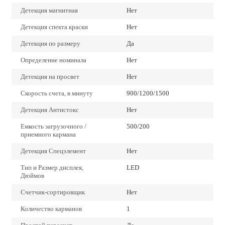
Детекция магнитная
Нет
Детекция спекта краски
Нет
Детекция по размеру
Да
Определение номинала
Нет
Детекция на просвет
Нет
Скорость счета, в минуту
900/1200/1500
Детекция Антистокс
Нет
Емкость загрузочного /
500/200
приемного кармана
Детекция Спецэлемент
Нет
Тип и Размер дисплея,
LED
Дюймов
Счетчик-сортировщик
Нет
Количество карманов
1