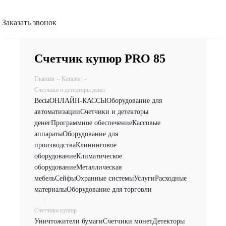
Заказать звонок
Счетчик купюр PRO 85
Главная
-
Каталог
-
Счетчики и детекторы денег
Весы
ОНЛАЙН-КАССЫ
Оборудование для
автоматизации
Счетчики и детекторы
денег
Программное обеспечение
Кассовые
аппараты
Оборудование для
производства
Клининговое
оборудование
Климатическое
оборудование
Металлическая
мебель
Сейфы
Охранные системы
Услуги
Расходные
материалы
Оборудование для торговли
-
Счетчики купюр
Уничтожители бумаги
Счетчики монет
Детекторы