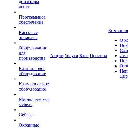
детекторы
денег
Программное
обеспечение
Компания
Кассовые
аппараты
О к
Нов
Оборудование
Сот
для
Акции
Услуги
Блог
Проекты
Лиц
производства
Пол
Отз
Клининговое
Нап
оборудование
Дир
Климатическое
оборудование
Металлическая
мебель
Сейфы
Охранные