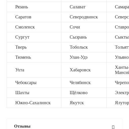
Рязань
Салават
Самар
Саратов
Северодвинск
Северс
Смоленск
Сочи
Ставро
Сургут
Сызрань
Сыкты
Тверь
Тобольск
Тольят
Тюмень
Улан-Удэ
Ульяно
Ханты
Ухта
Хабаровск
Манси
Чебоксары
Челябинск
Черепо
Шахты
Щёлково
Электр
Южно-Сахалинск
Якутск
Ялутор
Отзывы