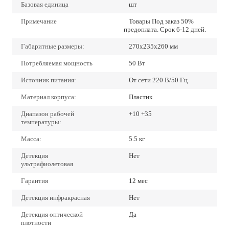
Базовая единица
шт
Примечание
Товары Под заказ 50%
предоплата. Срок 6-12 дней.
Габаритные размеры:
270x235x260 мм
Потребляемая мощность
50 Вт
Источник питания:
От сети 220 В/50 Гц
Материал корпуса:
Пластик
Диапазон рабочей
+10 +35
температуры:
Масса:
5.5 кг
Детекция
Нет
ультрафиолетовая
Гарантия
12 мес
Детекция инфракрасная
Нет
Детекция оптической
Да
плотности