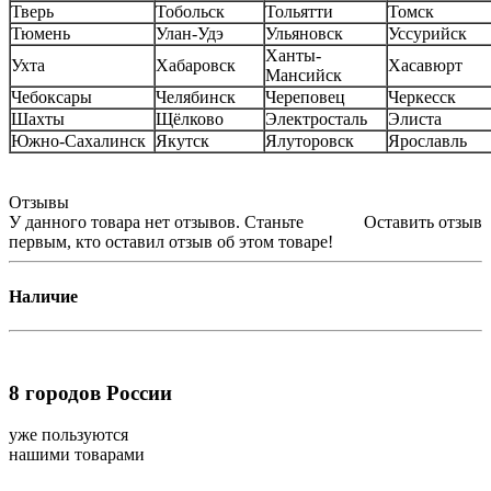
Тверь
Тобольск
Тольятти
Томск
Тюмень
Улан-Удэ
Ульяновск
Уссурийск
Ханты-
Ухта
Хабаровск
Хасавюрт
Мансийск
Чебоксары
Челябинск
Череповец
Черкесск
Шахты
Щёлково
Электросталь
Элиста
Южно-Сахалинск
Якутск
Ялуторовск
Ярославль
Отзывы
У данного товара нет отзывов. Станьте
Оставить отзыв
первым, кто оставил отзыв об этом товаре!
Наличие
8
городов России
уже пользуются
нашими товарами