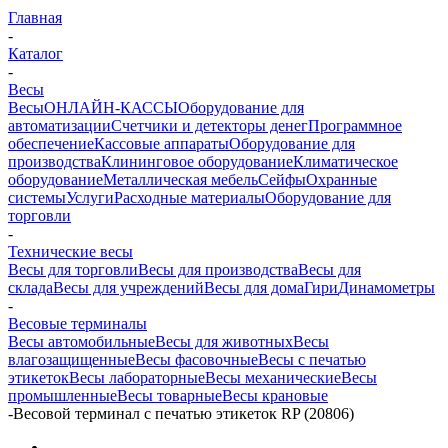
Главная
-
Каталог
-
Весы
Весы
ОНЛАЙН-КАССЫ
Оборудование для
автоматизации
Счетчики и детекторы денег
Программное
обеспечение
Кассовые аппараты
Оборудование для
производства
Клининговое оборудование
Климатическое
оборудование
Металлическая мебель
Сейфы
Охранные
системы
Услуги
Расходные материалы
Оборудование для
торговли
-
Технические весы
Весы для торговли
Весы для производства
Весы для
склада
Весы для учреждений
Весы для дома
Гири
Динамометры
-
Весовые терминалы
Весы автомобильные
Весы для животных
Весы
влагозащищенные
Весы фасовочные
Весы с печатью
этикеток
Весы лабораторные
Весы механические
Весы
промышленные
Весы товарные
Весы крановые
-
Весовой терминал с печатью этикеток RP (20806)