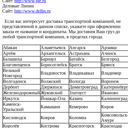
Сайт:
http://www.jde.ru
Деловые Линии
Сайт:
http://www.dellin.ru
Если вас интересует доставка транспортной компанией, не
представленной в данном списке, укажите при оформлении
заказа ее название и координаты. Мы доставим Ваш груз до
любой транспортной компании, в пределах города.
Абакан
Альметьевск
Ангарск
Арзамас
Артём
Архангельск
Астрахань
Ачинск
Балашиха
Барнаул
Батайск
Белгород
Благовещенск
Борисоглебск
Братск
Брянск
Великий
Владивосток
Владикавказ
Владимир
Новгород
Волгодонск
Волжский
Вологда
Воронеж
Дербент
Дзержинск
Димитровград
Екатеринбур
Железнодорожный
Жуковский
Златоуст
Иваново
Иркутск
Йошкар-Ола
Казань
Калининград
Каменск-
Камышин
Кемерово
Киров
Уральский
Комсомольск-
Кисловодск
Ковров
Коломна
Амуре
Королёв
Кострома
Красногорск
Краснодар