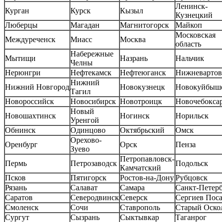
Ленинск-
Курган
Курск
Кызыл
Кузнецкий
Люберцы
Магадан
Магнитогорск
Майкоп
Московская
Междуреченск
Миасс
Москва
область
Набережные
Мытищи
Назрань
Нальчик
Челны
Нерюнгри
Нефтекамск
Нефтеюганск
Нижневартов
Нижний
Нижний Новгород
Новокузнецк
Новокуйбыш
Тагил
Новороссийск
Новосибирск
Новотроицк
Новочебокса
Новый
Новошахтинск
Ногинск
Норильск
Уренгой
Обнинск
Одинцово
Октябрьский
Омск
Орехово-
Оренбург
Орск
Пенза
Зуево
Петропавловск-
Пермь
Петрозаводск
Подольск
Камчатский
Псков
Пятигорск
Ростов-на-Дону
Рубцовск
Рязань
Салават
Самара
Санкт-Петер
Саратов
Северодвинск
Северск
Сергиев Пос
Смоленск
Сочи
Ставрополь
Старый Оско
Сургут
Сызрань
Сыктывкар
Таганрог