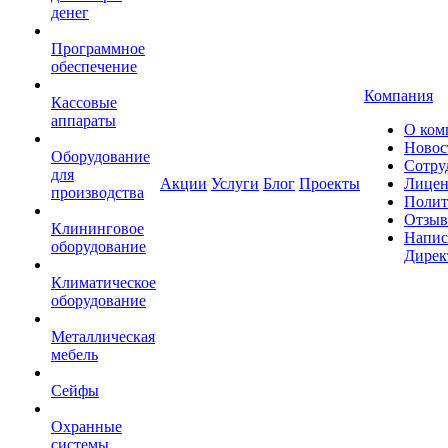
денег
Программное
обеспечение
Компания
Кассовые
аппараты
О ком
Новос
Оборудование
Сотру
для
Акции
Услуги
Блог
Проекты
Лицен
производства
Полит
Отзы
Клининговое
Напис
оборудование
Дирек
Климатическое
оборудование
Металлическая
мебель
Сейфы
Охранные
системы