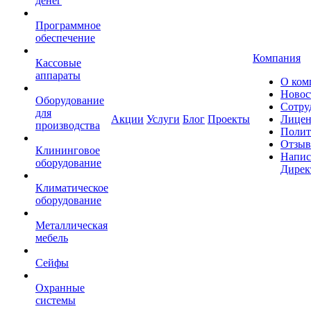
денег
Программное
обеспечение
Компания
Кассовые
аппараты
О ком
Новос
Оборудование
Сотру
для
Акции
Услуги
Блог
Проекты
Лицен
производства
Полит
Отзы
Клининговое
Напис
оборудование
Дирек
Климатическое
оборудование
Металлическая
мебель
Сейфы
Охранные
системы