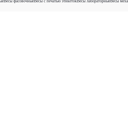
ые
Весы фасовочные
Весы с печатью этикеток
Весы лабораторные
Весы мех