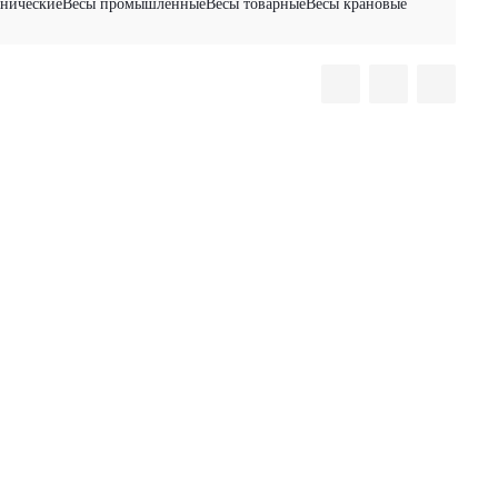
анические
Весы промышленные
Весы товарные
Весы крановые