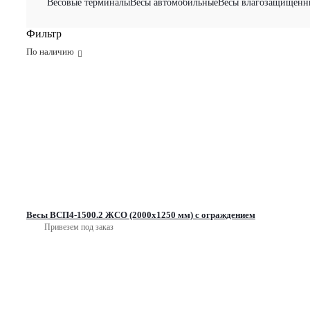
Весовые терминалы
Весы автомобильные
Весы влагозащищенн
Фильтр
По наличию
Весы ВСП4-1500.2 ЖСО (2000х1250 мм) с ограждением
Привезем под заказ