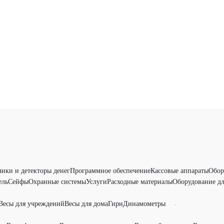
чики и детекторы денег
Программное обеспечение
Кассовые аппараты
Обор
ель
Сейфы
Охранные системы
Услуги
Расходные материалы
Оборудование дл
Весы для учреждений
Весы для дома
Гири
Динамометры
-