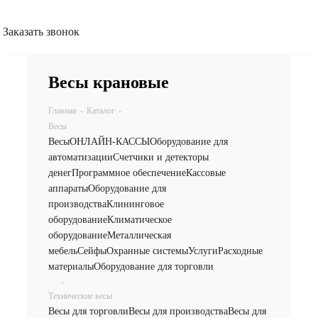
Заказать звонок
Весы крановые
Главная
-
Каталог
-
Весы
Весы
ОНЛАЙН-КАССЫ
Оборудование для
автоматизации
Счетчики и детекторы
денег
Программное обеспечение
Кассовые
аппараты
Оборудование для
производства
Клининговое
оборудование
Климатическое
оборудование
Металлическая
мебель
Сейфы
Охранные системы
Услуги
Расходные
материалы
Оборудование для торговли
-
Технические весы
Весы для торговли
Весы для производства
Весы для