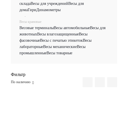
склада
Весы для учреждений
Весы для
дома
Гири
Динамометры
-
Весы крановые
Весовые терминалы
Весы автомобильные
Весы для
животных
Весы влагозащищенные
Весы
фасовочные
Весы с печатью этикеток
Весы
лабораторные
Весы механические
Весы
промышленные
Весы товарные
Фильтр
По наличию