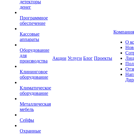
детекторы
денег
Программное
обеспечение
Компания
Кассовые
аппараты
О к
Нов
Оборудование
Сот
для
Акции
Услуги
Блог
Проекты
Лиц
производства
Пол
Отз
Клининговое
Нап
оборудование
Дир
Климатическое
оборудование
Металлическая
мебель
Сейфы
Охранные