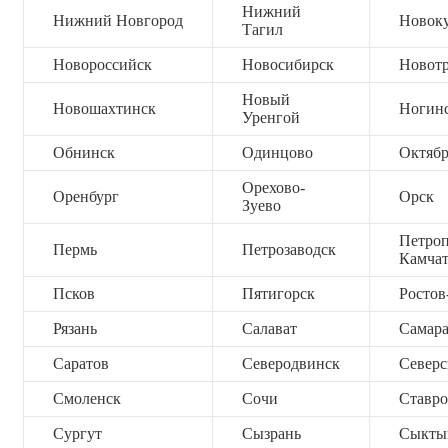
Нижний
Нижний Новгород
Новок
Тагил
Новороссийск
Новосибирск
Новот
Новый
Новошахтинск
Ногин
Уренгой
Обнинск
Одинцово
Октяб
Орехово-
Оренбург
Орск
Зуево
Петроп
Пермь
Петрозаводск
Камча
Псков
Пятигорск
Ростов
Рязань
Салават
Самар
Саратов
Северодвинск
Северс
Смоленск
Сочи
Ставро
Сургут
Сызрань
Сыкты