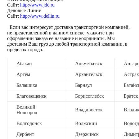
Сайт:
http://www.jde.ru
Деловые Линии
Сайт:
http://www.dellin.ru
Если вас интересует доставка транспортной компанией,
не представленной в данном списке, укажите при
оформлении заказа ее название и координаты. Мы
доставим Ваш груз до любой транспортной компании, в
пределах города.
Абакан
Альметьевск
Ангар
Артём
Архангельск
Астрах
Балашиха
Барнаул
Батайс
Благовещенск
Борисоглебск
Братск
Великий
Владивосток
Владик
Новгород
Волгодонск
Волжский
Вологд
Дербент
Дзержинск
Димит