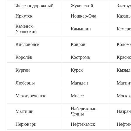
Железнодорожный
Жуковский
Златоу
Иркутск
Йошкар-Ола
Казань
Каменск-
Камышин
Кемер
Уральский
Кисловодск
Ковров
Колом
Королёв
Кострома
Красно
Курган
Курск
Кызыл
Люберцы
Магадан
Магни
Междуреченск
Миасс
Москв
Набережные
Мытищи
Назран
Челны
Нерюнгри
Нефтекамск
Нефте