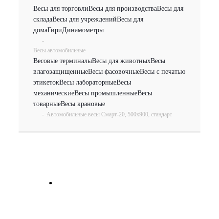
Весы для торговли
Весы для производства
Весы для
склада
Весы для учреждений
Весы для
дома
Гири
Динамометры
-
Весы автомобильные
Весовые терминалы
Весы для животных
Весы
влагозащищенные
Весы фасовочные
Весы с печатью
этикеток
Весы лабораторные
Весы
механические
Весы промышленные
Весы
товарные
Весы крановые
-
Автомобильные весы Смарт-20, 500х900, стандарт