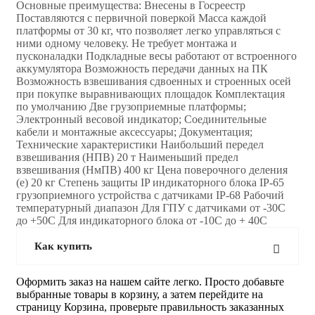
Основные преимущества: Внесены в Госреестр
Поставляются с первичной поверкой Масса каждой
платформы от 30 кг, что позволяет легко управляться с
ними одному человеку. Не требует монтажа и
пусконаладки Подкладные весы работают от встроенного
аккумулятора Возможность передачи данных на ПК
Возможность взвешивания сдвоенных и строенных осей
при покупке выравнивающих площадок Комплектация
по умолчанию Две грузоприемные платформы;
Электронный весовой индикатор; Соединительные
кабели и монтажные аксессуары; Документация;
Технические характеристики Наибольший передел
взвешивания (НПВ) 20 т Наименьший предел
взвешивания (НмПВ) 400 кг Цена поверочного деления
(е) 20 кг Степень защиты IP индикаторного блока IP-65
грузоприемного устройства с датчиками IP-68 Рабочий
температурный диапазон Для ГПУ с датчиками от -30С
до +50С Для индикаторного блока от -10С до + 40С
Как купить
Оформить заказ на нашем сайте легко. Просто добавьте
выбранные товары в корзину, а затем перейдите на
страницу Корзина, проверьте правильность заказанных