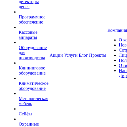
детекторы
денег
Программное
обеспечение
Компания
Кассовые
аппараты
О к
Нов
Оборудование
Сот
для
Акции
Услуги
Блог
Проекты
Лиц
производства
Пол
Отз
Клининговое
Нап
оборудование
Дир
Климатическое
оборудование
Металлическая
мебель
Сейфы
Охранные