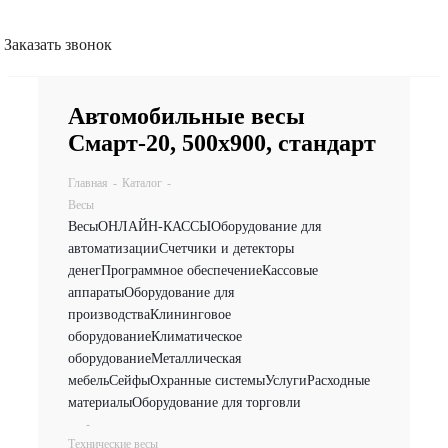
Заказать звонок
Автомобильные весы
Смарт-20, 500х900, стандарт
Главная
-
Каталог
-
Весы
Весы
ОНЛАЙН-КАССЫ
Оборудование для
автоматизации
Счетчики и детекторы
денег
Программное обеспечение
Кассовые
аппараты
Оборудование для
производства
Клининговое
оборудование
Климатическое
оборудование
Металлическая
мебель
Сейфы
Охранные системы
Услуги
Расходные
материалы
Оборудование для торговли
-
Технические весы