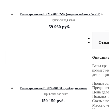
Весы крановые ЕКМ-6000/2-W (морозостойкие c Wi-Fi)
Привезем под заказ
59 960
руб.
Доста
Отзы
Описани
Весы кра
коммерчес
дистанцио
Производ
Предел вз
Весы крановые ВЭК/4-20000 с дублированием
Цена деле
Привезем под заказ
Подключе
150 150
руб.
Связь с в
Масса с у