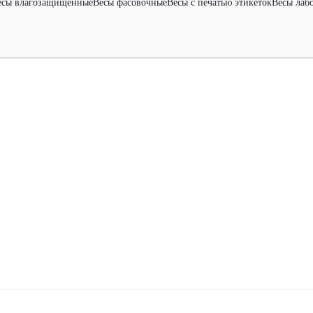
есы влагозащищенные
Весы фасовочные
Весы с печатью этикеток
Весы лаб