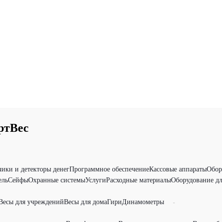
ртВес
чики и детекторы денег
Программное обеспечение
Кассовые аппараты
Обор
ель
Сейфы
Охранные системы
Услуги
Расходные материалы
Оборудование дл
Весы для учреждений
Весы для дома
Гири
Динамометры
-