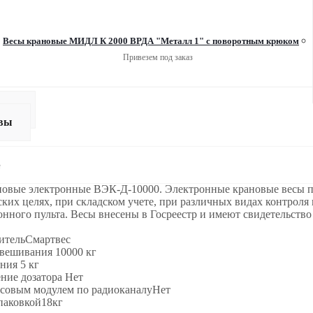
Весы крановые МИДЛ К 2000 ВРДА "Металл 1" с поворотным крюком
Привезем под заказ
вка
вы
е
новые электронные ВЭК-Д-10000. Электронные крановые весы п
ких целях, при складском учете, при различных видах контроля
нного пульта. Весы внесены в Госреестр и имеют свидетельство
ительСмартвес
вешивания 10000 кг
ния 5 кг
ние дозатора Нет
есовым модулем по радиоканалуНет
паковкой18кг