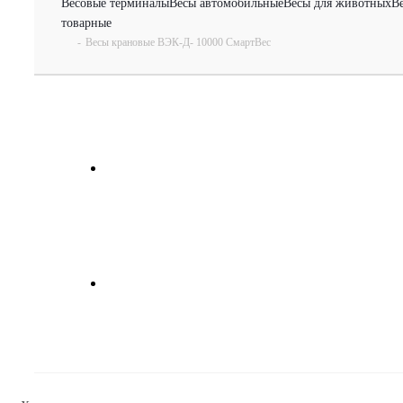
Весовые терминалы
Весы автомобильные
Весы для животных
В
товарные
-
Весы крановые ВЭК-Д- 10000 СмартВес