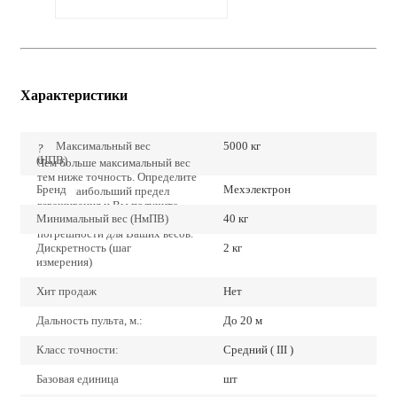
Характеристики
Максимальный вес
5000 кг
?
(НПВ)
Чем больше максимальный вес
тем ниже точность. Определите
Бренд
Мехэлектрон
точно наибольший предел
взвешивания и Вы получите
Минимальный вес (НмПВ)
40 кг
наиболее низкие значения
погрешности для Ваших весов.
Дискретность (шаг
2 кг
измерения)
Хит продаж
Нет
Дальность пульта, м.:
До 20 м
Класс точности:
Средний ( III )
Базовая единица
шт