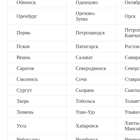
Обнинск
Одинцово
Октяб
Орехово-
Оренбург
Орск
Зуево
Петроп
Пермь
Петрозаводск
Камча
Псков
Пятигорск
Ростов
Рязань
Салават
Самар
Саратов
Северодвинск
Северс
Смоленск
Сочи
Ставро
Сургут
Сызрань
Сыкты
Тверь
Тобольск
Тольят
Тюмень
Улан-Удэ
Ульяно
Ханты
Ухта
Хабаровск
Манси
Чебоксары
Челябинск
Черепо