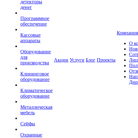
детекторы
денег
Программное
обеспечение
Компания
Кассовые
аппараты
О к
Нов
Оборудование
Сот
для
Акции
Услуги
Блог
Проекты
Лиц
производства
Пол
Отз
Клининговое
Нап
оборудование
Дир
Климатическое
оборудование
Металлическая
мебель
Сейфы
Охранные