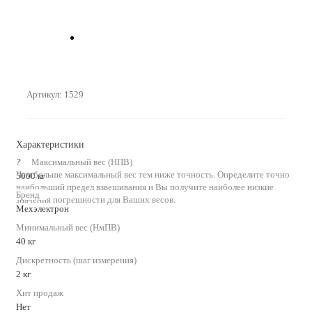
Артикул:
1529
Характеристики
?
Максимальный вес (НПВ)
Чем больше максимальный вес тем ниже точность. Определите точно
5000 кг
наибольший предел взвешивания и Вы получите наиболее низкие
Бренд
значения погрешности для Ваших весов.
Мехэлектрон
Минимальный вес (НмПВ)
40 кг
Дискретность (шаг измерения)
2 кг
Хит продаж
Нет