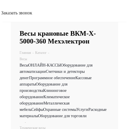
Заказать звонок
Весы крановые ВКМ-X-
5000-360 Мехэлектрон
Главная
-
Каталог
-
Весы
Весы
ОНЛАЙН-КАССЫ
Оборудование для
автоматизации
Счетчики и детекторы
денег
Программное обеспечение
Кассовые
аппараты
Оборудование для
производства
Клининговое
оборудование
Климатическое
оборудование
Металлическая
мебель
Сейфы
Охранные системы
Услуги
Расходные
материалы
Оборудование для торговли
-
Технические весы