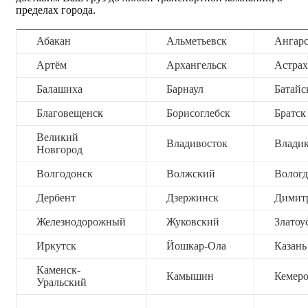
пределах города.
Абакан
Альметьевск
Ангар
Артём
Архангельск
Астрах
Балашиха
Барнаул
Батайс
Благовещенск
Борисоглебск
Братск
Великий
Владивосток
Владик
Новгород
Волгодонск
Волжский
Вологд
Дербент
Дзержинск
Димит
Железнодорожный
Жуковский
Златоу
Иркутск
Йошкар-Ола
Казань
Каменск-
Камышин
Кемер
Уральский