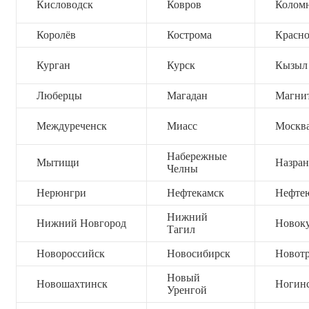
Кисловодск
Ковров
Колом
Королёв
Кострома
Красно
Курган
Курск
Кызыл
Люберцы
Магадан
Магни
Междуреченск
Миасс
Москв
Набережные
Мытищи
Назран
Челны
Нерюнгри
Нефтекамск
Нефте
Нижний
Нижний Новгород
Новок
Тагил
Новороссийск
Новосибирск
Новот
Новый
Новошахтинск
Ногин
Уренгой