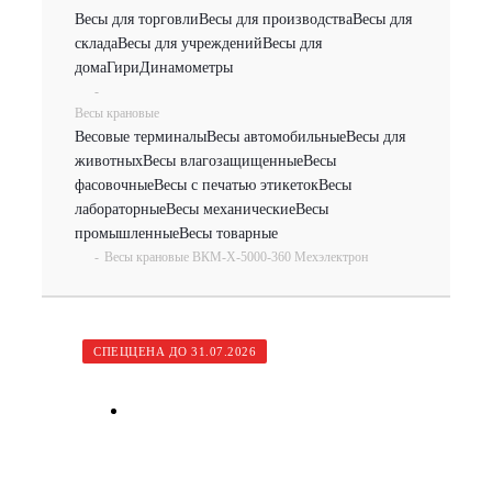
Весы для торговли
Весы для производства
Весы для
склада
Весы для учреждений
Весы для
дома
Гири
Динамометры
-
Весы крановые
Весовые терминалы
Весы автомобильные
Весы для
животных
Весы влагозащищенные
Весы
фасовочные
Весы с печатью этикеток
Весы
лабораторные
Весы механические
Весы
промышленные
Весы товарные
-
Весы крановые ВКМ-X-5000-360 Мехэлектрон
СПЕЦЦЕНА ДО 31.07.2026