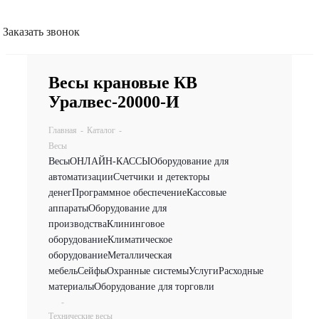
Заказать звонок
Весы крановые КВ
Уралвес-20000-И
Главная
-
Каталог
-
Весы
Весы
ОНЛАЙН-КАССЫ
Оборудование для
автоматизации
Счетчики и детекторы
денег
Программное обеспечение
Кассовые
аппараты
Оборудование для
производства
Клининговое
оборудование
Климатическое
оборудование
Металлическая
мебель
Сейфы
Охранные системы
Услуги
Расходные
материалы
Оборудование для торговли
-
Технические весы