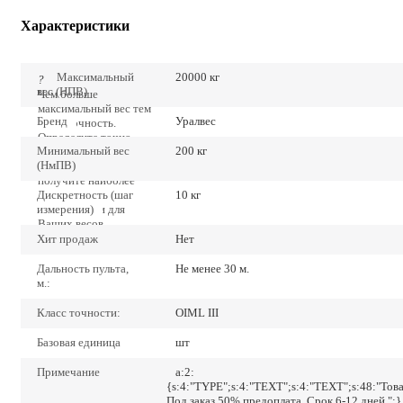
Характеристики
Максимальный
20000 кг
?
вес (НПВ)
Чем больше
максимальный вес тем
Бренд
Уралвес
ниже точность.
Определите точно
Минимальный вес
200 кг
наибольший предел
(НмПВ)
взвешивания и Вы
получите наиболее
Дискретность (шаг
низкие значения
10 кг
измерения)
погрешности для
Ваших весов.
Хит продаж
Нет
Дальность пульта,
Не менее 30 м.
м.:
Класс точности:
OIML III
Базовая единица
шт
Примечание
a:2:
{s:4:"TYPE";s:4:"TEXT";s:4:"TEXT";s:48:"Тов
Под заказ 50% предоплата. Срок 6-12 дней.";}