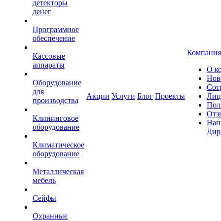
детекторы
денег
Программное
обеспечение
Компания
Кассовые
аппараты
О к
Нов
Оборудование
Сот
для
Акции
Услуги
Блог
Проекты
Лиц
производства
Пол
Отз
Клининговое
Нап
оборудование
Дир
Климатическое
оборудование
Металлическая
мебель
Сейфы
Охранные