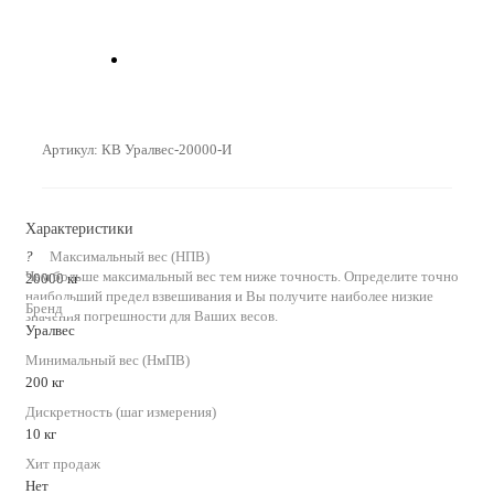
Артикул:
КВ Уралвес-20000-И
Характеристики
?
Максимальный вес (НПВ)
Чем больше максимальный вес тем ниже точность. Определите точно
20000 кг
наибольший предел взвешивания и Вы получите наиболее низкие
Бренд
значения погрешности для Ваших весов.
Уралвес
Минимальный вес (НмПВ)
200 кг
Дискретность (шаг измерения)
10 кг
Хит продаж
Нет