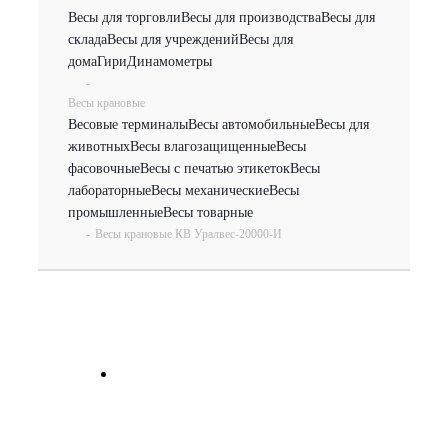
Весы для торговли
Весы для производства
Весы для
склада
Весы для учреждений
Весы для
дома
Гири
Динамометры
-
Весы крановые
Весовые терминалы
Весы автомобильные
Весы для
животных
Весы влагозащищенные
Весы
фасовочные
Весы с печатью этикеток
Весы
лабораторные
Весы механические
Весы
промышленные
Весы товарные
-
Весы крановые КВ Уралвес-20000-И