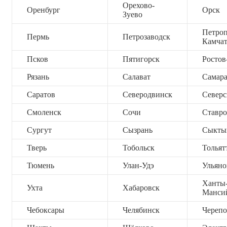
Орехово-
Оренбург
Орск
Зуево
Петроп
Пермь
Петрозаводск
Камча
Псков
Пятигорск
Ростов
Рязань
Салават
Самар
Саратов
Северодвинск
Северс
Смоленск
Сочи
Ставро
Сургут
Сызрань
Сыкты
Тверь
Тобольск
Тольят
Тюмень
Улан-Удэ
Ульяно
Ханты
Ухта
Хабаровск
Манси
Чебоксары
Челябинск
Черепо