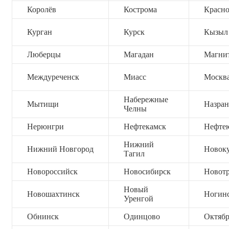
Королёв
Кострома
Красно
Курган
Курск
Кызыл
Люберцы
Магадан
Магни
Междуреченск
Миасс
Москв
Набережные
Мытищи
Назран
Челны
Нерюнгри
Нефтекамск
Нефте
Нижний
Нижний Новгород
Новок
Тагил
Новороссийск
Новосибирск
Новот
Новый
Новошахтинск
Ногин
Уренгой
Обнинск
Одинцово
Октяб